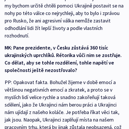
my bychom určitě chtěli pomoci Ukrajině postavit se na
nohy po této válce co nejrychleji, aby to bylo i zprávou
pro Rusko, že ani agresivní válka nemůže zastavit
odhodlání lidi žít lepší životy a podle vlastních
rozhodnutí.
MK: Pane prezidente, v Česku zůstává 360 tisíc
ukrajinských uprchlíků. Rétorika vůči nim se zostřuje.
Co dělat, aby se tohle rozdělení, tohle napětí ve
společnosti ještě nezostřovalo?
PP: Opakovat fakta. Bohužel žijeme v době emocí a
většinou negativních emocí a zkratek, a proto se v
myslích lidí velice rychle a snadno zakořeňují taková
sdělení, jako že Ukrajinci nám berou práci a Ukrajinci
nám ujídají z našeho koláče. Je potřeba říkat věci tak,
jak jsou. Naopak, Ukrajinci zaplňují místa na našem
pracovním trhu, která by jinak zůstala neobsazená, což