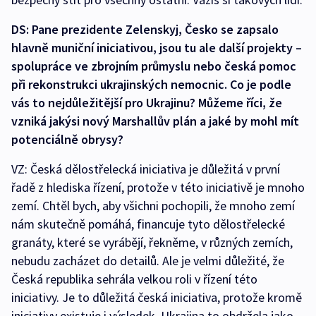
DS: Pane prezidente Zelenskyj, Česko se zapsalo
hlavně muniční iniciativou, jsou tu ale další projekty –
spolupráce ve zbrojním průmyslu nebo česká pomoc
při rekonstrukci ukrajinských nemocnic. Co je podle
vás to nejdůležitější pro Ukrajinu? Můžeme říci, že
vzniká jakýsi nový Marshallův plán a jaké by mohl mít
potenciálně obrysy?
VZ: Česká dělostřelecká iniciativa je důležitá v první
řadě z hlediska řízení, protože v této iniciativě je mnoho
zemí. Chtěl bych, aby všichni pochopili, že mnoho zemí
nám skutečně pomáhá, financuje tyto dělostřelecké
granáty, které se vyrábějí, řekněme, v různých zemích,
nebudu zacházet do detailů. Ale je velmi důležité, že
Česká republika sehrála velkou roli v řízení této
iniciativy. Je to důležitá česká iniciativa, protože kromě
iniciativy existuje i výsledek. Ukrajina to obdržela jako