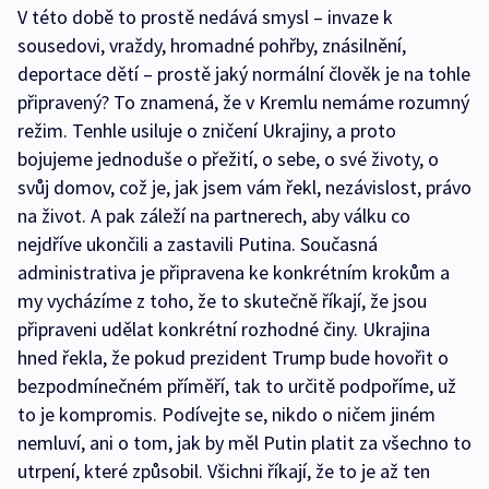
V této době to prostě nedává smysl – invaze k
sousedovi, vraždy, hromadné pohřby, znásilnění,
deportace dětí – prostě jaký normální člověk je na tohle
připravený? To znamená, že v Kremlu nemáme rozumný
režim. Tenhle usiluje o zničení Ukrajiny, a proto
bojujeme jednoduše o přežití, o sebe, o své životy, o
svůj domov, což je, jak jsem vám řekl, nezávislost, právo
na život. A pak záleží na partnerech, aby válku co
nejdříve ukončili a zastavili Putina. Současná
administrativa je připravena ke konkrétním krokům a
my vycházíme z toho, že to skutečně říkají, že jsou
připraveni udělat konkrétní rozhodné činy. Ukrajina
hned řekla, že pokud prezident Trump bude hovořit o
bezpodmínečném příměří, tak to určitě podpoříme, už
to je kompromis. Podívejte se, nikdo o ničem jiném
nemluví, ani o tom, jak by měl Putin platit za všechno to
utrpení, které způsobil. Všichni říkají, že to je až ten