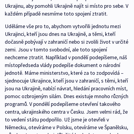
Ukrajinu, aby pomohli Ukrajině najít si místo pro sebe. V
každém případě nesmíme toto spojení ztratit.
Uděláme vše pro to, abychom vytvořili jednotu mezi
Ukrajinci, kteří jsou dnes na Ukrajině, a těmi, kteří
dočasně pobývají v zahraničí nebo si zvolili život v určité
zemi. Jsou v tomto svobodní, ale toto spojení
nechceme ztratit. Například v pondělí podepíšeme, náš
místopředseda vlády podepíše dokument o národní
jednotě. Máme ministerstvo, které za to zodpovídá –
sjednocuje Ukrajince, kteří jsou v zahraničí, s těmi, kteří
jsou na Ukrajině, nabízí návrat, hledání pracovních míst,
pomoc ozbrojeným silám. Dnes existuje mnoho různých
programů. V pondělí podepíšeme otevření takového
centra, ukrajinského centra v Česku. Jsem velmi rád, že
to vedení státu podpořilo. Už jsme je otevřeli v
Německu, otevíráme v Polsku, otevíráme ve Španělsku,