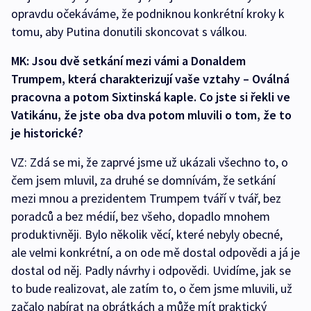
opravdu očekáváme, že podniknou konkrétní kroky k
tomu, aby Putina donutili skoncovat s válkou.
MK: Jsou dvě setkání mezi vámi a Donaldem
Trumpem, která charakterizují vaše vztahy – Oválná
pracovna a potom Sixtinská kaple. Co jste si řekli ve
Vatikánu, že jste oba dva potom mluvili o tom, že to
je historické?
VZ: Zdá se mi, že zaprvé jsme už ukázali všechno to, o
čem jsem mluvil, za druhé se domnívám, že setkání
mezi mnou a prezidentem Trumpem tváří v tvář, bez
poradců a bez médií, bez všeho, dopadlo mnohem
produktivněji. Bylo několik věcí, které nebyly obecné,
ale velmi konkrétní, a on ode mě dostal odpovědi a já je
dostal od něj. Padly návrhy i odpovědi. Uvidíme, jak se
to bude realizovat, ale zatím to, o čem jsme mluvili, už
začalo nabírat na obrátkách a může mít praktický