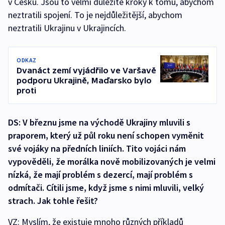
v Česku. Jsou to velmi důležité kroky k tomu, abychom
neztratili spojení. To je nejdůležitější, abychom
neztratili Ukrajinu v Ukrajincích.
ODKAZ
Dvanáct zemí vyjádřilo ve Varšavě
podporu Ukrajině, Maďarsko bylo
proti
DS: V březnu jsme na východě Ukrajiny mluvili s
praporem, který už půl roku není schopen vyměnit
své vojáky na předních liniích. Tito vojáci nám
vypověděli, že morálka nově mobilizovaných je velmi
nízká, že mají problém s dezercí, mají problém s
odmítači. Cítili jsme, když jsme s nimi mluvili, velký
strach. Jak tohle řešit?
VZ: Myslím, že existuje mnoho různých příkladů