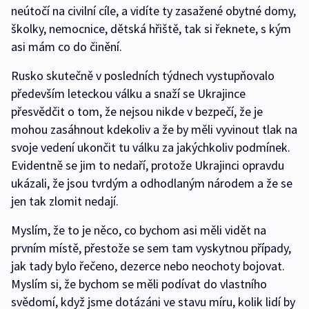
neútočí na civilní cíle, a vidíte ty zasažené obytné domy,
školky, nemocnice, dětská hřiště, tak si řeknete, s kým
asi mám co do činění.
Rusko skutečně v posledních týdnech vystupňovalo
především leteckou válku a snaží se Ukrajince
přesvědčit o tom, že nejsou nikde v bezpečí, že je
mohou zasáhnout kdekoliv a že by měli vyvinout tlak na
svoje vedení ukončit tu válku za jakýchkoliv podmínek.
Evidentně se jim to nedaří, protože Ukrajinci opravdu
ukázali, že jsou tvrdým a odhodlaným národem a že se
jen tak zlomit nedají.
Myslím, že to je něco, co bychom asi měli vidět na
prvním místě, přestože se sem tam vyskytnou případy,
jak tady bylo řečeno, dezerce nebo neochoty bojovat.
Myslím si, že bychom se měli podívat do vlastního
svědomí, když jsme dotázáni ve stavu míru, kolik lidí by