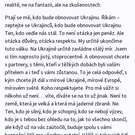
realitě, ne na fantazii, ale na zkušenostech.
Ptají se mě, kdo bude obnovovat Ukrajinu. Říkám –
zeptejte se Ukrajinců, kdo bude obnovovat Ukrajinu.
Ten, kdo vedle nás stál. To není otázka jen peněz. Ale
otázka důvěry, otázka respektu. My určitě ukončíme
tuto válku. Na Ukrajině určitě zavládne stálý mír. Jsem
si tím naprosto jistý, stoprocentně. A obnovovat chcete
s partnery, s těmi, kteří v těžkých dobách byli vaším
přítelem a i teď s vámi zůstanou. To je celá odpověď, s
kým chcete jít dál v mírové Ukrajině, mírové Evropě,
mírovém světě. Koho respektujete. Pro mě vážit si
někoho už není… víte, díváte se na to už jinak. Není to
země, která je velká a která má jaderné zbraně. Ne.
Ten, kdo je silný, kdo je schopný, kdo se nebojí výzev,
kdo je s tebou bez ohledu na to, jak to všechno skončí,
ale když už na vás zaútočili, buduje spolu s vámi
bezpečný štít pro všechny ostatní. Vážíš si takových lidí.