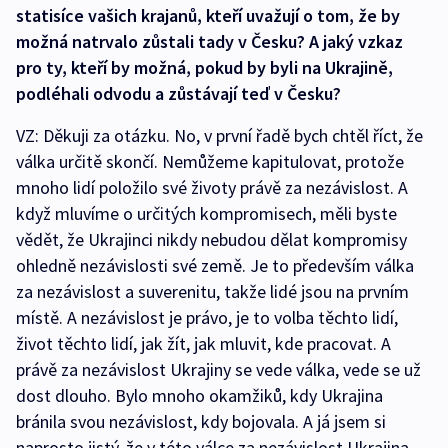
statisíce vašich krajanů, kteří uvažují o tom, že by
možná natrvalo zůstali tady v Česku? A jaký vzkaz
pro ty, kteří by možná, pokud by byli na Ukrajině,
podléhali odvodu a zůstávají teď v Česku?
VZ: Děkuji za otázku. No, v první řadě bych chtěl říct, že
válka určitě skončí. Nemůžeme kapitulovat, protože
mnoho lidí položilo své životy právě za nezávislost. A
když mluvíme o určitých kompromisech, měli byste
vědět, že Ukrajinci nikdy nebudou dělat kompromisy
ohledně nezávislosti své země. Je to především válka
za nezávislost a suverenitu, takže lidé jsou na prvním
místě. A nezávislost je právo, je to volba těchto lidí,
život těchto lidí, jak žít, jak mluvit, kde pracovat. A
právě za nezávislost Ukrajiny se vede válka, vede se už
dost dlouho. Bylo mnoho okamžiků, kdy Ukrajina
bránila svou nezávislost, kdy bojovala. A já jsem si
naprosto jistý, že v této válce za nezávislost Ukrajina