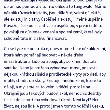
obrannou pomoc a v tomto ohledu to fungovalo. Máme
několik různých iniciativ, jsou důležité, velmi důležité,
ale existují iniciativy úspěšné a existují i méně úspěšné.
Považuji českou iniciativu za úspěšnou, v první řadě to
považuji za důsledek vedení a spojení zemí, které byly
schopné tuto iniciativu financovat.
Co se týče rekonstrukce, dnes máme také několik zemí,
které nám pomáhají budovat – někde třeba
infrastrukturu. Lidé potřebují, aby se k nim dostala
sanitka. Nebo je potřeba vybudovat most, postavit
nějakou krátkou silnici a protiletecké kryty pro děti, aby
mohly chodit do školy. Existuje mnoho zemí, které to
dělají, a my jsme za to velmi vděční, protože na
Ukrajině jsou takových budov, škol, nemocnic desítky
tisíc, kde je potřeba vybudovat úkryt. Není kryt? Není
život, nejsou lidé. A proto jsme v tomto vděční i Česku,