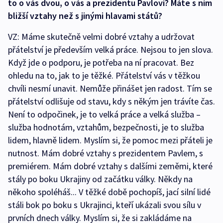
to o vás dvou, o vás a prezidentu Pavlovi? Máte s ním
bližší vztahy než s jinými hlavami států?
VZ: Máme skutečně velmi dobré vztahy a udržovat
přátelství je především velká práce. Nejsou to jen slova.
Když jde o podporu, je potřeba na ní pracovat. Bez
ohledu na to, jak to je těžké. Přátelství vás v těžkou
chvíli nesmí unavit. Nemůže přinášet jen radost. Tím se
přátelství odlišuje od stavu, kdy s někým jen trávíte čas.
Není to odpočinek, je to velká práce a velká služba –
služba hodnotám, vztahům, bezpečnosti, je to služba
lidem, hlavně lidem. Myslím si, že pomoc mezi přáteli je
nutnost. Mám dobré vztahy s prezidentem Pavlem, s
premiérem. Mám dobré vztahy s dalšími zeměmi, které
stály po boku Ukrajiny od začátku války. Někdy na
někoho spoléháš... V těžké době pochopíš, jací silní lidé
stáli bok po boku s Ukrajinci, kteří ukázali svou sílu v
prvních dnech války. Myslím si, že si zakládáme na