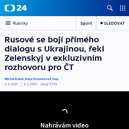
Sport
SLEDOVAT
Rubriky
Rusové se bojí přímého
dialogu s Ukrajinou, řekl
Zelenskyj v exkluzivním
rozhovoru pro ČT
Michal Kubal
,
Darja Stomatová
,
hop
5. 5. 2025
5. 5. 2025
|
Zdroj:
ČT24
Nahrávám video