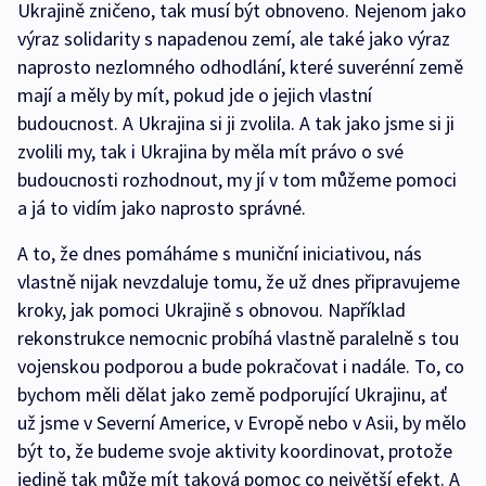
Ukrajině zničeno, tak musí být obnoveno. Nejenom jako
výraz solidarity s napadenou zemí, ale také jako výraz
naprosto nezlomného odhodlání, které suverénní země
mají a měly by mít, pokud jde o jejich vlastní
budoucnost. A Ukrajina si ji zvolila. A tak jako jsme si ji
zvolili my, tak i Ukrajina by měla mít právo o své
budoucnosti rozhodnout, my jí v tom můžeme pomoci
a já to vidím jako naprosto správné.
A to, že dnes pomáháme s muniční iniciativou, nás
vlastně nijak nevzdaluje tomu, že už dnes připravujeme
kroky, jak pomoci Ukrajině s obnovou. Například
rekonstrukce nemocnic probíhá vlastně paralelně s tou
vojenskou podporou a bude pokračovat i nadále. To, co
bychom měli dělat jako země podporující Ukrajinu, ať
už jsme v Severní Americe, v Evropě nebo v Asii, by mělo
být to, že budeme svoje aktivity koordinovat, protože
jedině tak může mít taková pomoc co největší efekt. A