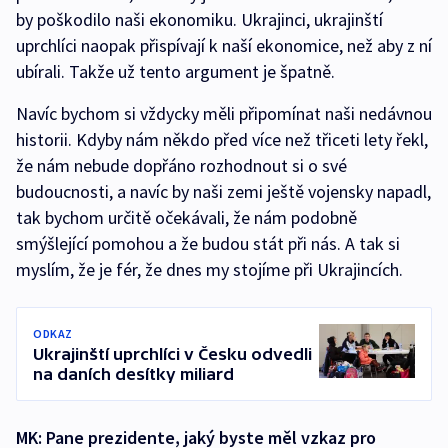
by poškodilo naši ekonomiku. Ukrajinci, ukrajinští
uprchlíci naopak přispívají k naší ekonomice, než aby z ní
ubírali. Takže už tento argument je špatně.
Navíc bychom si vždycky měli připomínat naši nedávnou
historii. Kdyby nám někdo před více než třiceti lety řekl,
že nám nebude dopřáno rozhodnout si o své
budoucnosti, a navíc by naši zemi ještě vojensky napadl,
tak bychom určitě očekávali, že nám podobně
smýšlející pomohou a že budou stát při nás. A tak si
myslím, že je fér, že dnes my stojíme při Ukrajincích.
ODKAZ
Ukrajinští uprchlíci v Česku odvedli
na daních desítky miliard
MK: Pane prezidente, jaký byste měl vzkaz pro