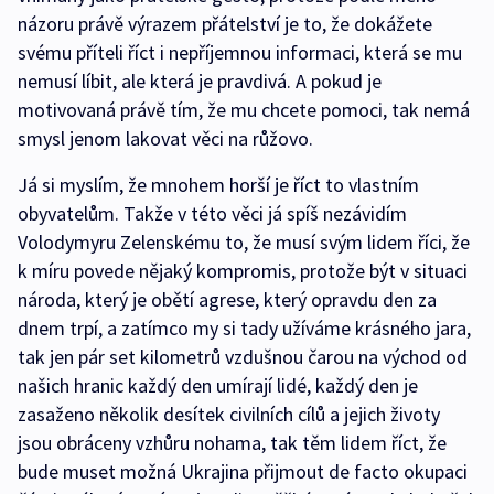
názoru právě výrazem přátelství je to, že dokážete
svému příteli říct i nepříjemnou informaci, která se mu
nemusí líbit, ale která je pravdivá. A pokud je
motivovaná právě tím, že mu chcete pomoci, tak nemá
smysl jenom lakovat věci na růžovo.
Já si myslím, že mnohem horší je říct to vlastním
obyvatelům. Takže v této věci já spíš nezávidím
Volodymyru Zelenskému to, že musí svým lidem říci, že
k míru povede nějaký kompromis, protože být v situaci
národa, který je obětí agrese, který opravdu den za
dnem trpí, a zatímco my si tady užíváme krásného jara,
tak jen pár set kilometrů vzdušnou čarou na východ od
našich hranic každý den umírají lidé, každý den je
zasaženo několik desítek civilních cílů a jejich životy
jsou obráceny vzhůru nohama, tak těm lidem říct, že
bude muset možná Ukrajina přijmout de facto okupaci