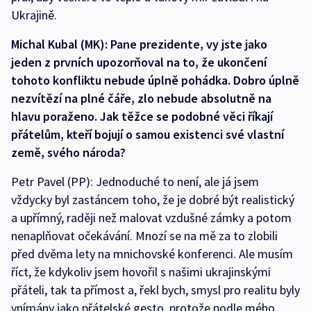
Ukrajině.
Michal Kubal (MK): Pane prezidente, vy jste jako
jeden z prvních upozorňoval na to, že ukončení
tohoto konfliktu nebude úplně pohádka. Dobro úplně
nezvítězí na plné čáře, zlo nebude absolutně na
hlavu poraženo. Jak těžce se podobné věci říkají
přátelům, kteří bojují o samou existenci své vlastní
země, svého národa?
Petr Pavel (PP): Jednoduché to není, ale já jsem
vždycky byl zastáncem toho, že je dobré být realistický
a upřímný, raději než malovat vzdušné zámky a potom
nenaplňovat očekávání. Mnozí se na mě za to zlobili
před dvěma lety na mnichovské konferenci. Ale musím
říct, že kdykoliv jsem hovořil s našimi ukrajinskými
přáteli, tak ta přímost a, řekl bych, smysl pro realitu byly
vnímány jako přátelské gesto, protože podle mého