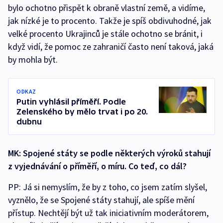
bylo ochotno přispět k obraně vlastní země, a vidíme,
jak nízké je to procento. Takže je spíš obdivuhodné, jak
velké procento Ukrajinců je stále ochotno se bránit, i
když vidí, že pomoc ze zahraničí často není taková, jaká
by mohla být.
ODKAZ
Putin vyhlásil příměří. Podle
Zelenského by mělo trvat i po 20.
dubnu
MK: Spojené státy se podle některých výroků stahují
z vyjednávání o příměří, o míru. Co teď, co dál?
PP: Já si nemyslím, že by z toho, co jsem zatím slyšel,
vyznělo, že se Spojené státy stahují, ale spíše mění
přístup. Nechtějí být už tak iniciativním moderátorem,