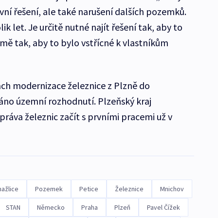
ní řešení, ale také narušení dalších pozemků.
ik let. Je určitě nutné najít řešení tak, aby to
ě tak, aby to bylo vstřícné k vlastníkům
vách modernizace železnice z Plzně do
áno územní rozhodnutí. Plzeňský kraj
ráva železnic začít s prvními pracemi už v
ažlice
Pozemek
Petice
Železnice
Mnichov
STAN
Německo
Praha
Plzeň
Pavel Čížek