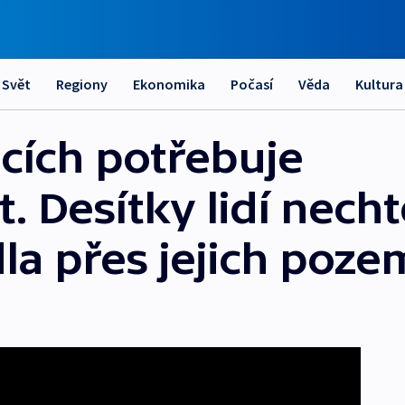
Svět
Regiony
Ekonomika
Počasí
Věda
Kultura
icích potřebuje
 Desítky lidí nechtě
dla přes jejich poz