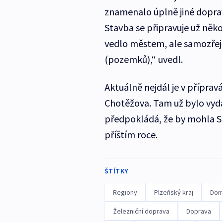
znamenalo úplně jiné doprav
Stavba se připravuje už někol
vedlo městem, ale samozřejm
(pozemků),“ uvedl.
Aktuálně nejdál je v přípra
Chotěžova. Tam už bylo vyd
předpokládá, že by mohla Sp
příštím roce.
ŠTÍTKY
Regiony
Plzeňský kraj
Dom
Železniční doprava
Doprava