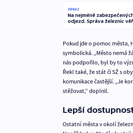
ODKAZ
Na nejméně zabezpečených 
odjezd. Správa železnic vě
Pokud jde o pomoc města, Ha
symbolická. „Město nemá žá
nás podpořilo, byl by to výz
Řekl také, že stát či SŽ s ob
komunikace častější. „Je k
stěžovat,“ doplnil.
Lepší dostupnos
Ostatní města v okolí železn