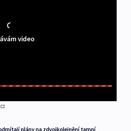
ávám video
odmítají plány na zdvojkolejnění tamní