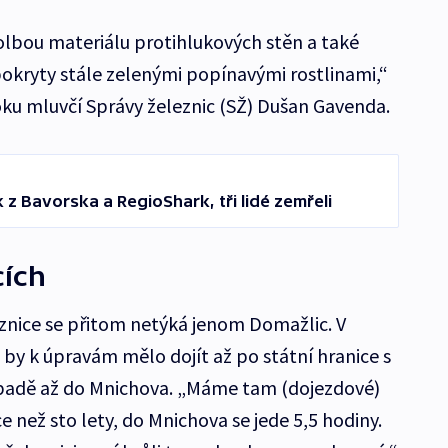
volbou materiálu protihlukových stěn a také
kryty stále zelenými popínavými rostlinami,“
roku mluvčí Správy železnic (SŽ) Dušan Gavenda.
k z Bavorska a RegioShark, tři lidé zemřeli
cích
eznice se přitom netýká jenom Domažlic. V
 by k úpravám mělo dojít až po státní hranice s
padě až do Mnichova. „Máme tam (dojezdové)
e než sto lety, do Mnichova se jede 5,5 hodiny.