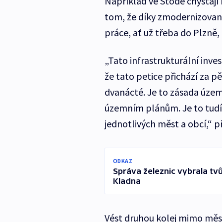
Například ve Stodě chystají
tom, že díky zmodernizované 
práce, ať už třeba do Plzn
„Tato infrastrukturální inve
že tato petice přichází za 
dvanácté. Je to zásada územ
územním plánům. Je to tudí
jednotlivých měst a obcí,“ 
ODKAZ
Správa železnic vybrala tvů
Kladna
Vést druhou kolej mimo měst