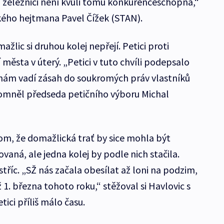
železnici není kvůli tomu konkurenceschopná,“
ého hejtmana Pavel Čížek (STAN).
žlic si druhou kolej nepřejí. Petici proti
í města v úterý. „Petici v tuto chvíli podepsalo
c nám vadí zásah do soukromých práv vlastníků
pomněl předseda petičního výboru Michal
tom, že domažlická trať by sice mohla být
vaná, ale jedna kolej by podle nich stačila.
vstříc. „SŽ nás začala obesílat až loni na podzim,
 1. března tohoto roku,“ stěžoval si Havlovic s
tici příliš málo času.