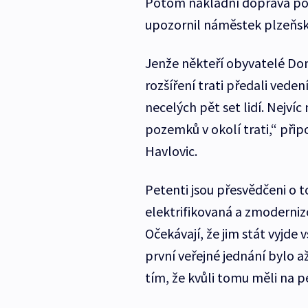
Potom nákladní doprava po 
upozornil náměstek plzeňsk
Jenže někteří obyvatelé Doma
rozšíření trati předali veden
necelých pět set lidí. Nejví
pozemků v okolí trati,“ při
Havlovic.
Petenti jsou přesvědčeni o 
elektrifikovaná a zmodernizo
Očekávají, že jim stát vyjde 
první veřejné jednání bylo až
tím, že kvůli tomu měli na pe