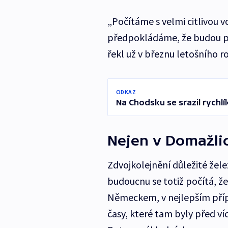
„Počítáme s velmi citlivou 
předpokládáme, že budou po
řekl už v březnu letošního 
ODKAZ
Na Chodsku se srazil rychlí
Nejen v Domažli
Zdvojkolejnění důležité žel
budoucnu se totiž počítá, že
Německem, v nejlepším pří
časy, které tam byly před víc