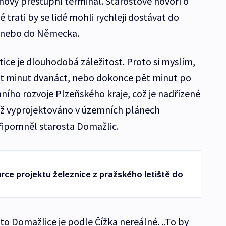
 nový přestupní terminál. Starostové hovoří o
trati by se lidé mohli rychleji dostávat do
ě, nebo do Německa.
stice je dlouhodobá záležitost. Proto si myslím,
pět minut dvanáct, nebo dokonce pět minut po
ního rozvoje Plzeňského kraje, což je nadřízené
ž vyprojektováno v územních plánech
připomněl starosta Domažlic.
rce projektu železnice z pražského letiště do
o Domažlice je podle Čížka nereálné. „To by