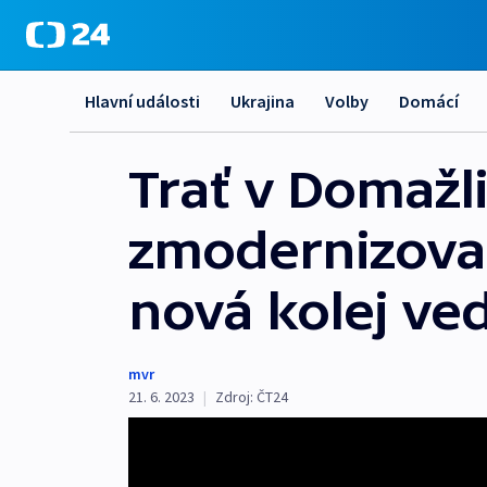
Hlavní události
Ukrajina
Volby
Domácí
Trať v Domažl
zmodernizovat.
nová kolej ve
mvr
21. 6. 2023
|
Zdroj:
ČT24