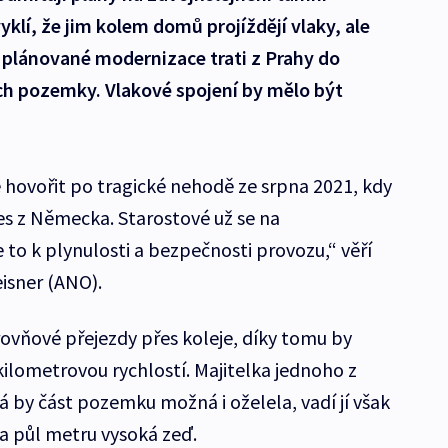
vyklí, že jim kolem domů projíždějí vlaky, ale
tí plánované modernizace trati z Prahy do
ich pozemky. Vlakové spojení by mělo být
e hovořit po tragické nehodě ze srpna 2021, kdy
res z Německa. Starostové už se na
e to k plynulosti a bezpečnosti provozu,“ věří
isner (ANO).
ovňové přejezdy přes koleje, díky tomu by
kilometrovou rychlostí. Majitelka jednoho z
 by část pozemku možná i oželela, vadí jí však
 a půl metru vysoká zeď.