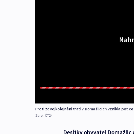
Nahr
Proti zdvojkolejnění trati v Domažlicích vznikla petice
Zdroj:
ČT24
Desítky obyvatel Domažlic 