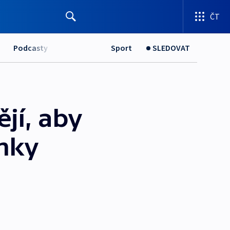
ČT
Podcasty
Sport
SLEDOVAT
jí, aby
emky