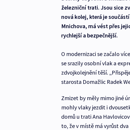
železniční trati. Jsou sice z
nová kolej, která je součás
Mnichova, má vést přes jej
rychlejší a bezpečnější.
O modernizaci se začalo víc
se srazily osobní vlak a exp
zdvojkolejnění těší. „Přispěj
starosta Domažlic Radek We
Zmizet by měly mimo jiné úr
mohly vlaky jezdit i dvouset
domů u trati Ana Havlovicová
to, že v místě má vyrůst dva