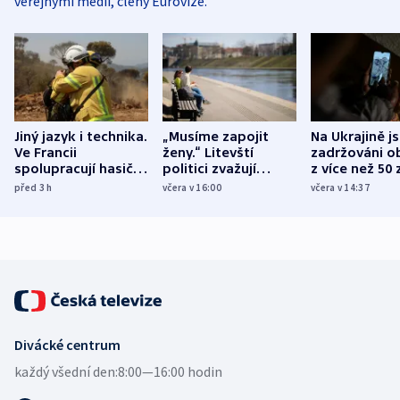
veřejnými médii, členy Eurovize.
Jiný jazyk i technika.
„Musíme zapojit
Na Ukrajině j
Ve Francii
ženy.“ Litevští
zadržováni o
spolupracují hasiči z
politici zvažují
z více než 50 
různých zemí
dohodu o
Bojovali na s
před 3
h
včera v 16:00
včera v 14:37
demografii
Ruska
Divácké centrum
každý všední den:
8:00—16:00 hodin