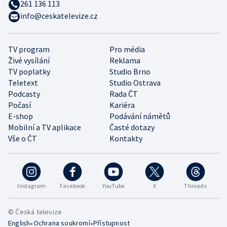
261 136 113
info@ceskatelevize.cz
TV program
Pro média
Živé vysílání
Reklama
TV poplatky
Studio Brno
Teletext
Studio Ostrava
Podcasty
Rada ČT
Počasí
Kariéra
E-shop
Podávání námětů
Mobilní a TV aplikace
Časté dotazy
Vše o ČT
Kontakty
Instagram
Facebook
YouTube
X
Threads
© Česká televize
•
•
English
Ochrana soukromí
Přístupnost