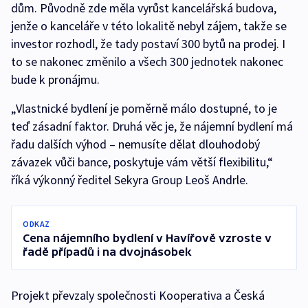
dům. Původně zde měla vyrůst kancelářská budova,
jenže o kanceláře v této lokalitě nebyl zájem, takže se
investor rozhodl, že tady postaví 300 bytů na prodej. I
to se nakonec změnilo a všech 300 jednotek nakonec
bude k pronájmu.
„Vlastnické bydlení je poměrně málo dostupné, to je
teď zásadní faktor. Druhá věc je, že nájemní bydlení má
řadu dalších výhod – nemusíte dělat dlouhodobý
závazek vůči bance, poskytuje vám větší flexibilitu,“
říká výkonný ředitel Sekyra Group Leoš Andrle.
ODKAZ
Cena nájemního bydlení v Havířově vzroste v
řadě případů i na dvojnásobek
Projekt převzaly společnosti Kooperativa a Česká