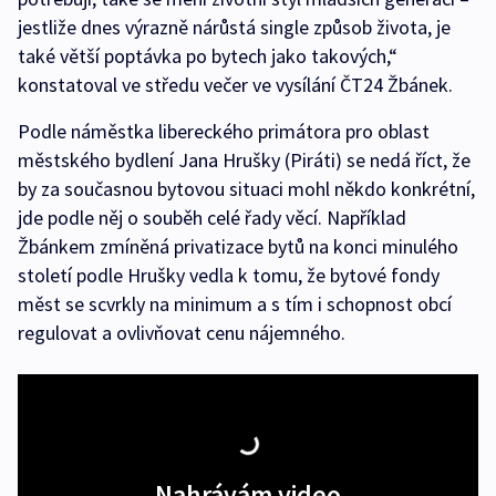
jestliže dnes výrazně nárůstá single způsob života, je
také větší poptávka po bytech jako takových,“
konstatoval ve středu večer ve vysílání ČT24 Žbánek.
Podle náměstka libereckého primátora pro oblast
městského bydlení Jana Hrušky (Piráti) se nedá říct, že
by za současnou bytovou situaci mohl někdo konkrétní,
jde podle něj o souběh celé řady věcí. Například
Žbánkem zmíněná privatizace bytů na konci minulého
století podle Hrušky vedla k tomu, že bytové fondy
měst se scvrkly na minimum a s tím i schopnost obcí
regulovat a ovlivňovat cenu nájemného.
Nahrávám video