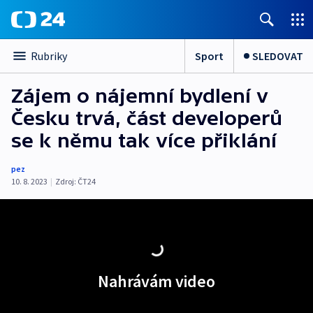
Sport
SLEDOVAT
Rubriky
Zájem o nájemní bydlení v
Česku trvá, část developerů
se k němu tak více přiklání
pez
10. 8. 2023
|
Zdroj:
ČT24
Nahrávám video