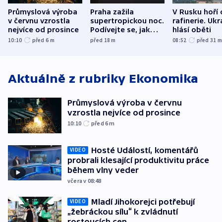
Průmyslová výroba
Praha zažila
V Rusku hoří 
v červnu vzrostla
supertropickou noc.
rafinerie. Ukr
nejvíce od prosince
Podívejte se, jak
hlásí oběti
bylo u vás
10:10
před 6
m
před 18
m
08:52
před 31
Aktuálně z rubriky
Ekonomika
Průmyslová výroba v červnu
vzrostla nejvíce od prosince
10:10
před 6
m
Hosté Událostí, komentářů
VIDEO
probrali klesající produktivitu práce
během vlny veder
včera v 08:48
Mladí Jihokorejci potřebují
VIDEO
„žebráckou sílu“ k zvládnutí
rostoucích cen