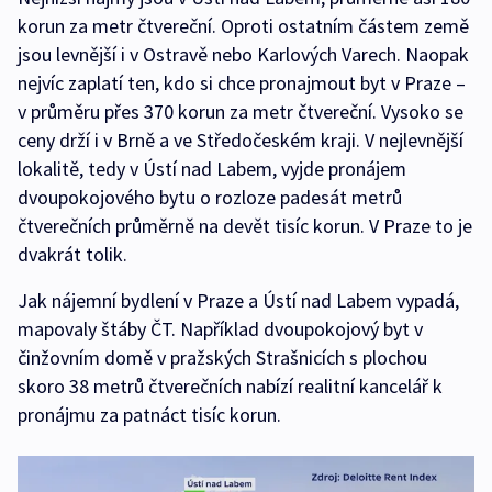
korun za metr čtvereční. Oproti ostatním částem země
jsou levnější i v Ostravě nebo Karlových Varech. Naopak
nejvíc zaplatí ten, kdo si chce pronajmout byt v Praze –
v průměru přes 370 korun za metr čtvereční. Vysoko se
ceny drží i v Brně a ve Středočeském kraji. V nejlevnější
lokalitě, tedy v Ústí nad Labem, vyjde pronájem
dvoupokojového bytu o rozloze padesát metrů
čtverečních průměrně na devět tisíc korun. V Praze to je
dvakrát tolik.
Jak nájemní bydlení v Praze a Ústí nad Labem vypadá,
mapovaly štáby ČT. Například dvoupokojový byt v
činžovním domě v pražských Strašnicích s plochou
skoro 38 metrů čtverečních nabízí realitní kancelář k
pronájmu za patnáct tisíc korun.