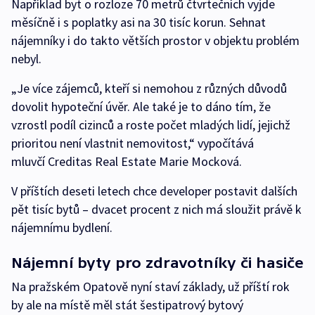
Například byt o rozloze 70 metrů čtvrtečních vyjde
měsíčně i s poplatky asi na 30 tisíc korun. Sehnat
nájemníky i do takto větších prostor v objektu problém
nebyl.
„Je více zájemců, kteří si nemohou z různých důvodů
dovolit hypoteční úvěr. Ale také je to dáno tím, že
vzrostl podíl cizinců a roste počet mladých lidí, jejichž
prioritou není vlastnit nemovitost,“ vypočítává
mluvčí Creditas Real Estate Marie Mocková.
V příštích deseti letech chce developer postavit dalších
pět tisíc bytů – dvacet procent z nich má sloužit právě k
nájemnímu bydlení.
Nájemní byty pro zdravotníky či hasiče
Na pražském Opatově nyní staví základy, už příští rok
by ale na místě měl stát šestipatrový bytový