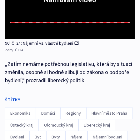
90' ČT24: Nájemní vs. vlastní bydlení
Zdroj:
ČT24
„Zatím nemáme potřebnou legislativu, která by situaci
změnila, osobně si hodně slibuji od zákona o podpoře
bydlení,“ prozradil liberecký politik.
ŠTÍTKY
Ekonomika
Domácí
Regiony
Hlavní město Praha
Ústecký kraj
Olomoucký kraj
Liberecký kraj
Bydlení
Byt
Byty
Nájem
Nájemní bydlení