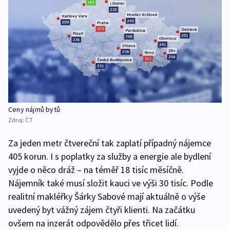
Ceny nájmů bytů
Zdroj:
ČT
Za jeden metr čtvereční tak zaplatí případný nájemce
405 korun. I s poplatky za služby a energie ale bydlení
vyjde o něco dráž – na téměř 18 tisíc měsíčně.
Nájemník také musí složit kauci ve výši 30 tisíc. Podle
realitní makléřky Šárky Sabové mají aktuálně o výše
uvedený byt vážný zájem čtyři klienti. Na začátku
ovšem na inzerát odpovědělo přes třicet lidí.