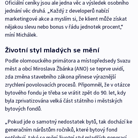
Oficiální ceníky jsou ale jedna věc a výsledek osobního
jednání věc druhá. „Každý z developerů nabízí
marketingové akce a myslím si, že klient může získat
nějakou slevu nebo bonus v řádu jednotek procent,“
míní Michálek.
Životní styl mladých se mění
Podle olomouckého primátora a místopředsedy Svazu
měst a obcí Miroslava Žbánka (ANO) se teprve uvidí,
zda změna stavebního zákona přinese výraznější
zrychlení povolovacích procesů. Připomněl, že v otázce
bytového fondu je třeba se vrátit zpět do 90. let, kdy
byla zprivatizována velká část státního i městských
bytových fondů.
„Pokud jde o samotný nedostatek bytů, tak dochází ke
generačním nárůstům ročníků, které bytový fond
potřebují, také se mění životní styl mladších generací –