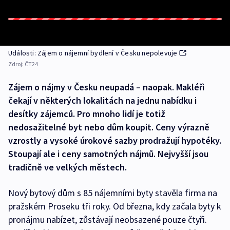
Události: Zájem o nájemní bydlení v Česku nepolevuje
Zdroj:
ČT24
Zájem o nájmy v Česku neupadá – naopak. Makléři
čekají v některých lokalitách na jednu nabídku i
desítky zájemců. Pro mnoho lidí je totiž
nedosažitelné byt nebo dům koupit. Ceny výrazně
vzrostly a vysoké úrokové sazby prodražují hypotéky.
Stoupají ale i ceny samotných nájmů. Nejvyšší jsou
tradičně ve velkých městech.
Nový bytový dům s 85 nájemními byty stavěla firma na
pražském Proseku tři roky. Od března, kdy začala byty k
pronájmu nabízet, zůstávají neobsazené pouze čtyři.