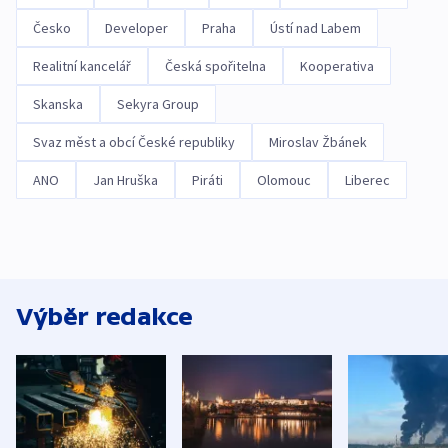
Česko
Developer
Praha
Ústí nad Labem
Realitní kancelář
Česká spořitelna
Kooperativa
Skanska
Sekyra Group
Svaz měst a obcí České republiky
Miroslav Žbánek
ANO
Jan Hruška
Piráti
Olomouc
Liberec
Výběr redakce