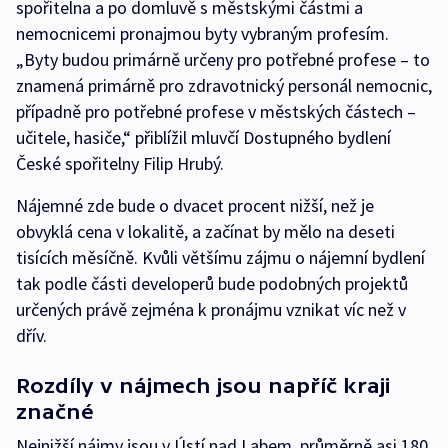
spořitelna a po domluvě s městskými částmi a
nemocnicemi pronajmou byty vybraným profesím.
„Byty budou primárně určeny pro potřebné profese – to
znamená primárně pro zdravotnický personál nemocnic,
případně pro potřebné profese v městských částech –
učitele, hasiče,“ přiblížil mluvčí Dostupného bydlení
České spořitelny Filip Hrubý.
Nájemné zde bude o dvacet procent nižší, než je
obvyklá cena v lokalitě, a začínat by mělo na deseti
tisících měsíčně. Kvůli většímu zájmu o nájemní bydlení
tak podle části developerů bude podobných projektů
určených právě zejména k pronájmu vznikat víc než v
dřív.
Rozdíly v nájmech jsou napříč kraji
značné
Nejnižší nájmy jsou v Ústí nad Labem, průměrně asi 180