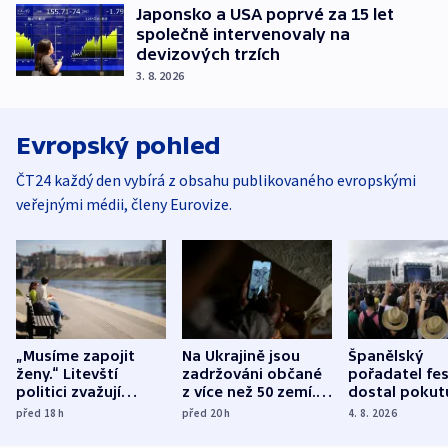
Japonsko a USA poprvé za 15 let
společně intervenovaly na
devizových trzích
3. 8. 2026
Evropský pohled
ČT24 každý den vybírá z obsahu publikovaného evropskými
veřejnými médii, členy Eurovize.
„Musíme zapojit
Na Ukrajině jsou
Španělský
ženy.“ Litevští
zadržováni občané
pořadatel fes
politici zvažují
z více než 50 zemí.
dostal pokut
dohodu o
Bojovali na straně
nekalé prakti
před 18
h
před 20
h
4. 8. 2026
demografii
Ruska