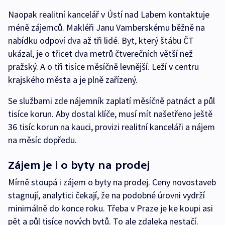
Naopak realitní kancelář v Ústí nad Labem kontaktuje
méně zájemců. Makléři Janu Vamberskému běžně na
nabídku odpoví dva až tři lidé. Byt, který štábu ČT
ukázal, je o třicet dva metrů čtverečních větší než
pražský. A o tři tisíce měsíčně levnější. Leží v centru
krajského města a je plně zařízený.
Se službami zde nájemník zaplatí měsíčně patnáct a půl
tisíce korun. Aby dostal klíče, musí mít našetřeno ještě
36 tisíc korun na kauci, provizi realitní kanceláři a nájem
na měsíc dopředu.
Zájem je i o byty na prodej
Mírně stoupá i zájem o byty na prodej. Ceny novostaveb
stagnují, analytici čekají, že na podobné úrovni vydrží
minimálně do konce roku. Třeba v Praze je ke koupi asi
pět a půl tisíce nových bytů. To ale zdaleka nestačí.