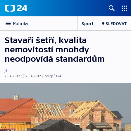
Sport
SLEDOVAT
Rubriky
Stavaři šetří, kvalita
nemovitostí mnohdy
neodpovídá standardům
jš
20. 4. 2012
20. 4. 2012
|
Zdroj:
ČT24