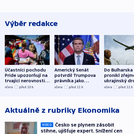
Výběr redakce
Účastníci pochodu
Americký Senát
Do Bulharska
Pride upozorňují na
potvrdil Trumpova
pronikl zřejm
trvající nerovnosti i
právníka jako
ukrajinský dr
společenskou
ministra
explodoval k
včera
před 10
h
včera
před 11
h
včera
před 12
h
atmosféru
spravedlnosti
od plynovod
Aktuálně z rubriky
Ekonomika
Česko se plynem zásobit
VIDEO
stihne, ujišťuje expert. Snížení cen