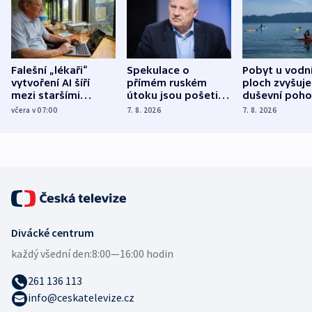
Falešní „lékaři“
Spekulace o
Pobyt u vodn
vytvoření AI šíří
přímém ruském
ploch zvyšuje
mezi staršími
útoku jsou pošetilé,
duševní poho
Poláky nebezpečné
míní estonský
ukázala
včera v 07:00
7. 8. 2026
7. 8. 2026
zdravotní rady
bezpečnostní
mezinárodní 
expert
Divácké centrum
každý všední den:
8:00—16:00 hodin
261 136 113
info@ceskatelevize.cz