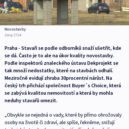
Novostavby
Zdroj:
ČT24
Praha - Stavaři se podle odborníků snaží ušetřit, kde
se dá. Často je to ale na úkor kvality novostavby.
Podle inspektorů znaleckého ústavu Dekprojekt se
tak množí nedostatky, které na stavbách odhalí.
Meziročně evidují zhruba 30procentní nárůst. Na
český trh přichází společnost Buyer´s Choice, která
se zabývá kvalitou nemovitostí a která by mohla
neduhy stavařů omezit.
„Obvykle se nejedná o vady, které by přímo ohrožovaly
osoby na životě či zdraví, ale spíše, řekněme, snižují