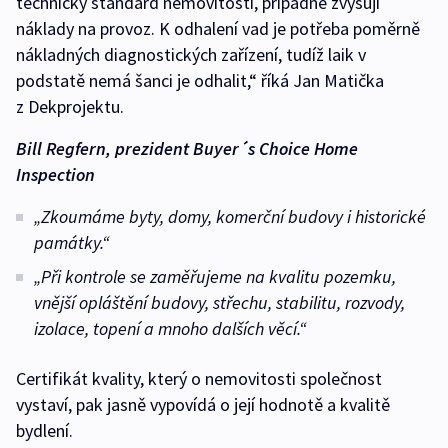
technický standard nemovitostí, případně zvyšují
náklady na provoz. K odhalení vad je potřeba poměrně
nákladných diagnostických zařízení, tudíž laik v
podstatě nemá šanci je odhalit,“ říká Jan Matička
z Dekprojektu.
Bill Regfern, prezident Buyer´s Choice Home
Inspection
„Zkoumáme byty, domy, komerční budovy i historické
památky.“
„Při kontrole se zaměřujeme na kvalitu pozemku,
vnější opláštění budovy, střechu, stabilitu, rozvody,
izolace, topení a mnoho dalších věcí.“
Certifikát kvality, který o nemovitosti společnost
vystaví, pak jasně vypovídá o její hodnotě a kvalitě
bydlení.