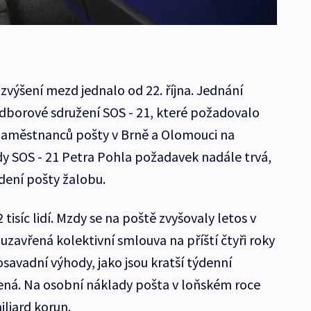
zvýšení mezd jednalo od 22. října. Jednání
dborové sdružení SOS - 21, které požadovalo
zaměstnanců pošty v Brně a Olomouci na
y SOS - 21 Petra Pohla požadavek nadále trvá,
dení pošty žalobu.
isíc lidí. Mzdy se na poště zvyšovaly letos v
uzavřená kolektivní smlouva na příští čtyři roky
osavadní výhody, jako jsou kratší týdenní
ená. Na osobní náklady pošta v loňském roce
iliard korun.