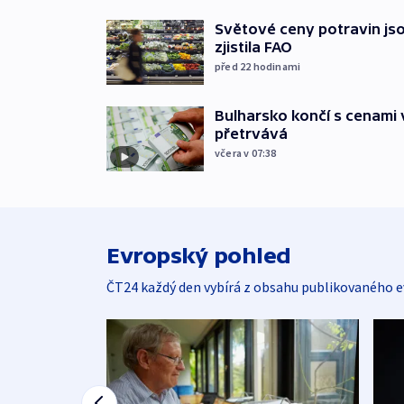
Světové ceny potravin jso
zjistila FAO
před 22
hodinami
Bulharsko končí s cenami 
přetrvává
včera v 07:38
Evropský pohled
ČT24 každý den vybírá z obsahu publikovaného e