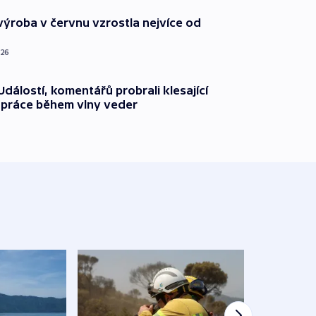
ýroba v červnu vzrostla nejvíce od
026
dálostí, komentářů probrali klesající
 práce během vlny veder