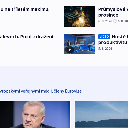
u na tříletém maximu,
Průmyslová v
prosince
6. 8. 2026
6. 8. 2
v levech. Pocit zdražení
Hosté U
VIDEO
produktivitu
5. 8. 2026
vropskými veřejnými médii, členy Eurovize.