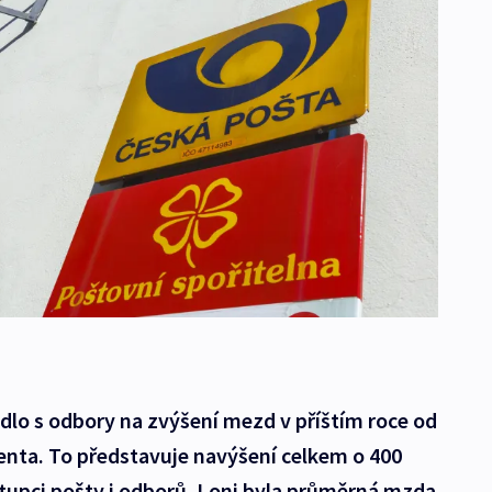
dlo s odbory na zvýšení mezd v příštím roce od
enta. To představuje navýšení celkem o 400
stupci pošty i odborů. Loni byla průměrná mzda