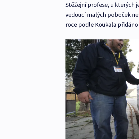
Stěžejní profese, u kterých j
vedoucí malých poboček neb
roce podle Koukala přidáno