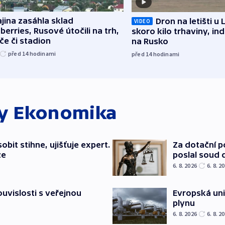
jina zasáhla sklad
Dron na letišti u 
VIDEO
berries, Rusové útočili na trh,
skoro kilo trhaviny, ind
če či stadion
na Rusko
před 14
hodinami
před 14
hodinami
ky
Ekonomika
bit stihne, ujišťuje expert.
Za dotační 
ze
poslal soud 
6. 8. 2026
6. 8. 2
souvislosti s veřejnou
Evropská un
plynu
6. 8. 2026
6. 8. 2