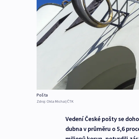
Pošta
Zdroj:
Okla Michal/ČTK
Vedení České pošty se doho
dubna v průměru o 5,6 proc
milionů korun, potvrdili zá