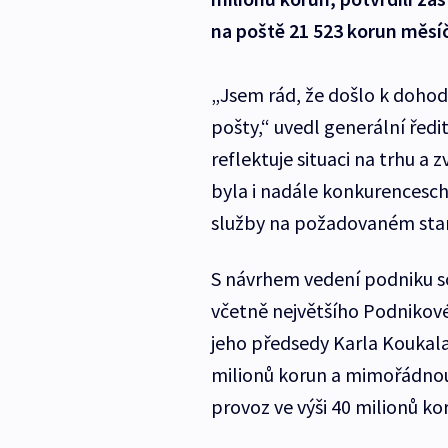
na poště 21 523 korun měsí
„Jsem rád, že došlo k doho
pošty,“ uvedl generální ředi
reflektuje situaci na trhu a
byla i nadále konkurences
služby na požadovaném sta
S návrhem vedení podniku so
včetně největšího Podnikov
jeho předsedy Karla Koukala 
milionů korun a mimořádnou
provoz ve výši 40 milionů ko