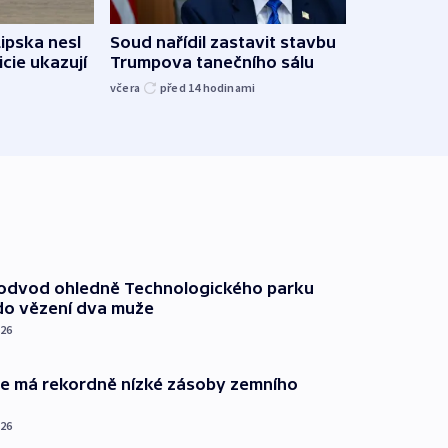
Lipska nesl
Soud nařídil zastavit stavbu
Žido
icie ukazují
Trumpova tanečního sálu
břehu
kriti
včera
před 14
hodinami
před 1
podvod ohledně Technologického parku
do vězení dva muže
026
ie má rekordně nízké zásoby zemního
026