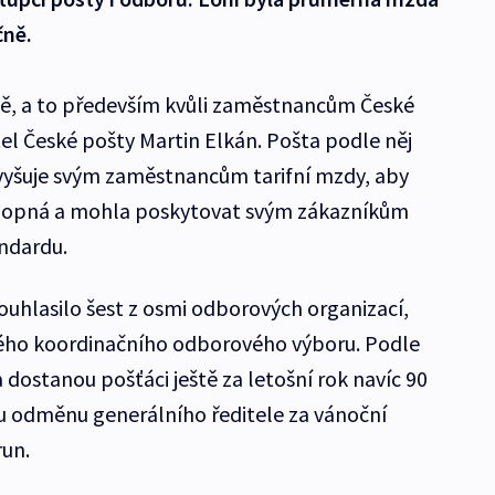
čně.
dě, a to především kvůli zaměstnancům České
tel České pošty Martin Elkán. Pošta podle něj
 zvyšuje svým zaměstnancům tarifní mzdy, aby
chopná a mohla poskytovat svým zákazníkům
ndardu.
uhlasilo šest z osmi odborových organizací,
ého koordinačního odborového výboru. Podle
dostanou pošťáci ještě za letošní rok navíc 90
 odměnu generálního ředitele za vánoční
run.