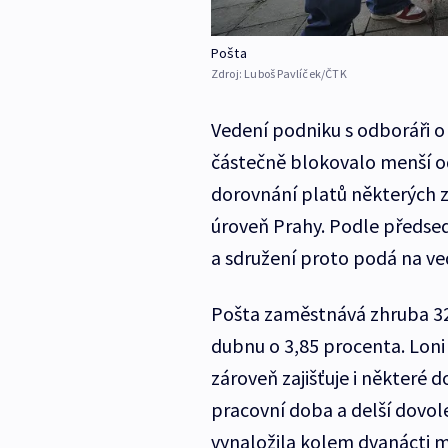
Pošta
Zdroj:
Luboš Pavlíček/ČTK
Vedení podniku s odboráři o 
částečně blokovalo menší o
dorovnání platů některých 
úroveň Prahy. Podle předsed
a sdružení proto podá na ve
Pošta zaměstnává zhruba 32 t
dubnu o 3,85 procenta. Loni 
zároveň zajišťuje i některé d
pracovní doba a delší dovol
vynaložila kolem dvanácti m