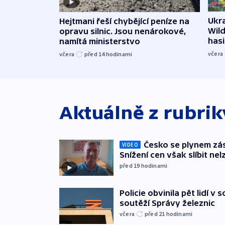
Ukra
Hejtmani řeší chybějící peníze na
Wild
opravu silnic. Jsou nenárokové,
hasi
namítá ministerstvo
včera
včera
před 14
hodinami
Aktuálně z rubri
Česko se plynem záso
VIDEO
Snížení cen však slíbit nel
před 19
hodinami
Policie obvinila pět lidí v 
soutěží Správy železnic
včera
před 21
hodinami