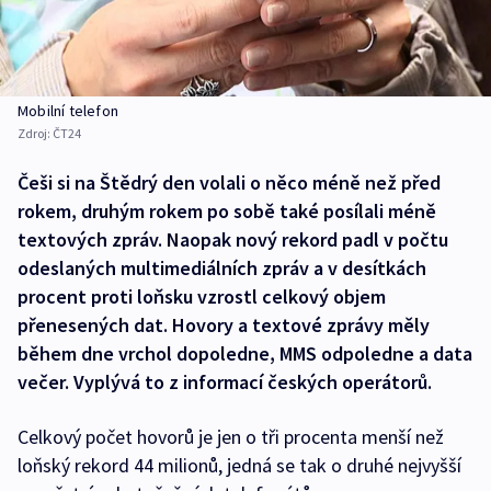
Mobilní telefon
Zdroj:
ČT24
Češi si na Štědrý den volali o něco méně než před
rokem, druhým rokem po sobě také posílali méně
textových zpráv. Naopak nový rekord padl v počtu
odeslaných multimediálních zpráv a v desítkách
procent proti loňsku vzrostl celkový objem
přenesených dat. Hovory a textové zprávy měly
během dne vrchol dopoledne, MMS odpoledne a data
večer. Vyplývá to z informací českých operátorů.
Celkový počet hovorů je jen o tři procenta menší než
loňský rekord 44 milionů, jedná se tak o druhé nejvyšší