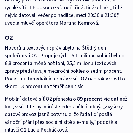
rychlé síti LTE dokonce víc než třináctinásobně. „Lidé
nejvíc datovali večer po nadílce, mezi 20:30 a 21:30,"
uvedla mluvčí operátora Martina Kemrová.
O2
Hovorů a textových zpráv ubylo na Štědrý den
společnosti O2. Propojených 15,1 milionu volání bylo o
6,8 procenta méně než loni, 25,2 milionu textových
zprávy představuje meziroční pokles o sedm procent.
Počet multimediálních zpráv v síti O2 naopak vzrostl o
skoro 13 procent na téměř 484 tisíc.
Mobilní datová síť O2 přenesla o
89 procent
víc dat než
loni, v síti LTE byl nárůst sedmiapůlnásobný. „Zvýšený
datový provoz jasně potvrzuje, že řada lidí posílá
vánoční přání přes sociální sítě a e-maily,“ podotkla
mluvčí O2 Lucie Pecháčková.