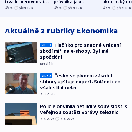
trvající nerovnosti i
právníka jako
ukrajinský dr
společenskou
ministra
explodoval k
včera
před 15
h
včera
před 15
h
včera
před 16
h
atmosféru
spravedlnosti
od plynovod
Aktuálně z rubriky
Ekonomika
Tlačítko pro snadné vrácení
VIDEO
zboží míří na e-shopy. Byť má
zpoždění
před 4
h
Česko se plynem zásobit
VIDEO
stihne, ujišťuje expert. Snížení cen
však slíbit nelze
7. 8. 2026
Policie obvinila pět lidí v souvislosti s
veřejnou soutěží Správy železnic
7. 8. 2026
7. 8. 2026