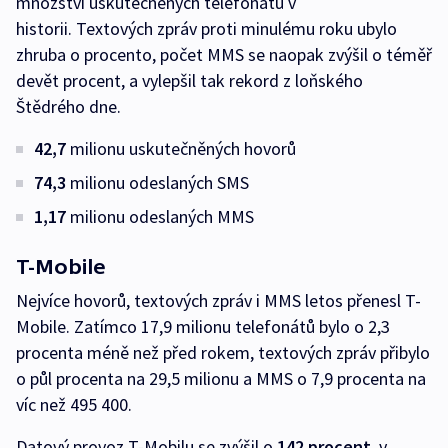
množství uskutečněných telefonátů v
historii. Textových zpráv proti minulému roku ubylo
zhruba o procento, počet MMS se naopak zvýšil o téměř
devět procent, a vylepšil tak rekord z loňského
Štědrého dne.
42,7
milionu uskutečněných hovorů
74,3
milionu odeslaných SMS
1,17
milionu odeslaných MMS
T-Mobile
Nejvíce hovorů, textových zpráv i MMS letos přenesl T-
Mobile. Zatímco 17,9 milionu telefonátů bylo o 2,3
procenta méně než před rokem, textových zpráv přibylo
o půl procenta na 29,5 milionu a MMS o 7,9 procenta na
víc než 495 400.
Datový provoz T-Mobilu se zvýšil o
142 procent
, v