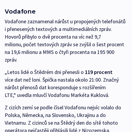
Vodafone
Vodafone zaznamenal nárůst u propojených telefonátů
i přenesených textových a multimediálních zpráv.
Hovorů přibylo o dvě procenta na víc než 9,7
milionu, počet textových zpráv se zvýšil o šest procent
na 19,6 milionu a MMS o čtyři procenta na 195 900
zpráv.
„Letos lidé o Štědrém dni přenesli o
119 procent
více dat než loni. Špička nastala okolo 21:00. Značný
nárůst přenosů dat koresponduje s rozšířením
LTE,“ uvedla mluvčí Vodafonu Markéta Kuklová.
Z cizích zemí se podle čísel Vodafonu nejvíc volalo do
Polska, Německa, na Slovensko, Ukrajinu a do
Vietnamu. Z cizinců se na Štědrý den do sítě tohoto
operátora nejčastěji přihlásili lidé z Nizozemska,