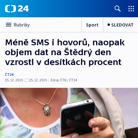
Sport
SLEDOVAT
Rubriky
Méně SMS i hovorů, naopak
objem dat na Štědrý den
vzrostl v desítkách procent
ČT24
25. 12. 2015
25. 12. 2015
|
Zdroj:
ČTK / ČT24