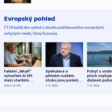
Evropský pohled
ČT24 každý den vybírá z obsahu publikovaného evropskými
veřejnými médii, členy Eurovize.
Falešní „lékaři“
Spekulace o
Pobyt u vodn
vytvoření AI šíří
přímém ruském
ploch zvyšuje
mezi staršími
útoku jsou pošetilé,
duševní poho
Poláky nebezpečné
míní estonský
ukázala
včera v 07:00
7. 8. 2026
7. 8. 2026
zdravotní rady
bezpečnostní
mezinárodní 
expert