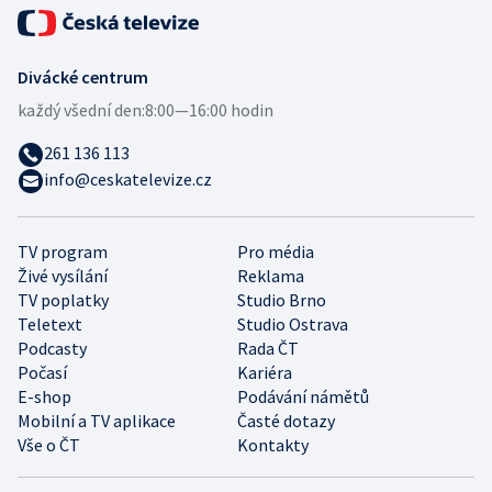
Divácké centrum
každý všední den:
8:00—16:00 hodin
261 136 113
info@ceskatelevize.cz
TV program
Pro média
Živé vysílání
Reklama
TV poplatky
Studio Brno
Teletext
Studio Ostrava
Podcasty
Rada ČT
Počasí
Kariéra
E-shop
Podávání námětů
Mobilní a TV aplikace
Časté dotazy
Vše o ČT
Kontakty