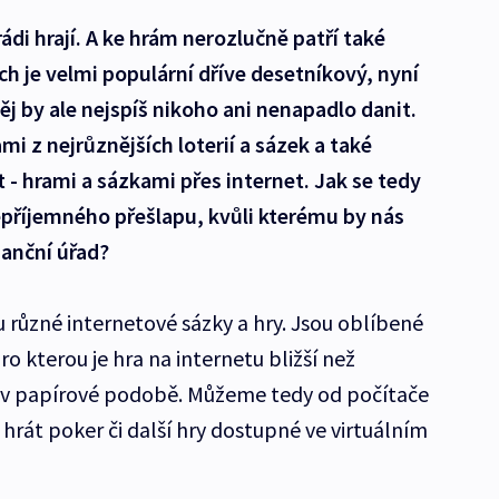
rádi hrají. A ke hrám nerozlučně patří také
h je velmi populární dříve desetníkový, nyní
ěj by ale nejspíš nikoho ani nenapadlo danit.
rami z nejrůznějších loterií a sázek a také
- hrami a sázkami přes internet. Jak se tedy
epříjemného přešlapu, kvůli kterému by nás
anční úřad?
 různé internetové sázky a hry. Jsou oblíbené
o kterou je hra na internetu bližší než
ů v papírové podobě. Můžeme tedy od počítače
 hrát poker či další hry dostupné ve virtuálním