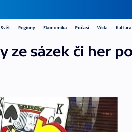
Svět
Regiony
Ekonomika
Počasí
Věda
Kultura
y ze sázek či her p