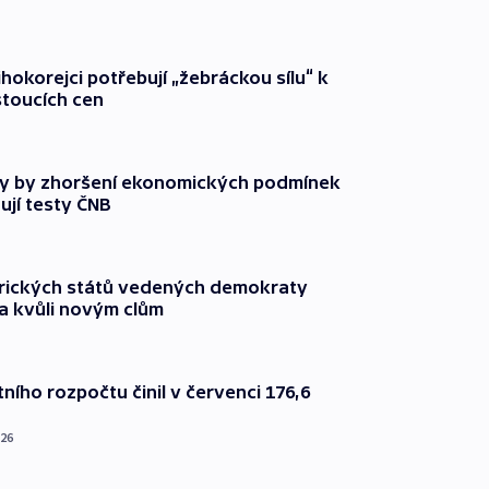
ihokorejci potřebují „žebráckou sílu“ k
stoucích cen
y by zhoršení ekonomických podmínek
ují testy ČNB
rických států vedených demokraty
a kvůli novým clům
ního rozpočtu činil v červenci 176,6
026