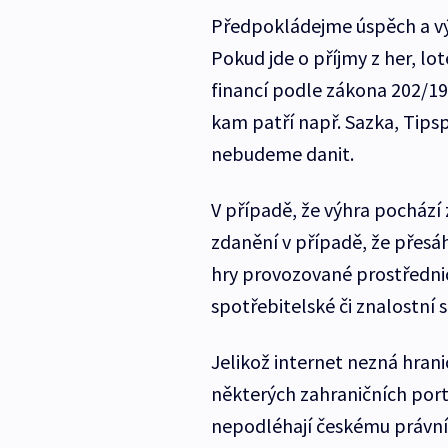
Předpokládejme úspěch a vý
Pokud jde o příjmy z her, lo
financí podle zákona 202/199
kam patří např. Sazka, Tipsp
nebudeme danit.
V případě, že výhra pocház
zdanění v případě, že přesáh
hry provozované prostřednic
spotřebitelské či znalostní 
Jelikož internet nezná hran
některých zahraničních portá
nepodléhají českému právním