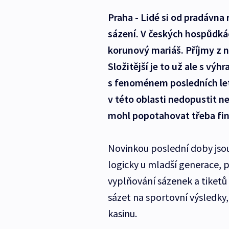
Praha - Lidé si od pradávna 
sázení. V českých hospůdkác
korunový mariáš. Příjmy z n
Složitější je to už ale s výh
s fenoménem posledních let 
v této oblasti nedopustit n
mohl popotahovat třeba fin
Novinkou poslední doby jsou
logicky u mladší generace, pr
vyplňování sázenek a tiket
sázet na sportovní výsledky,
kasinu.