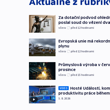
Aktuálně z rubri
Za dotační podvod ohled
poslal soud do vězení dv
včera
před 12
hodinami
Evropská unie má rekordn
plynu
včera
před 12
hodinami
Průmyslová výroba v červ
prosince
včera
před 15
hodinami
Hosté Událostí, kome
VIDEO
produktivitu práce během
5. 8. 2026