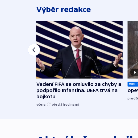
Výběr redakce
Vedení FIFA se omluvilo za chyby a
VIDE
podpořilo Infantina. UEFA trvá na
opev
bojkotu
před 
včera
před 5
hodinami