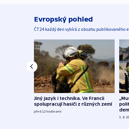
Evropský pohled
ČT24 každý den vybírá z obsahu publikovaného e
Jiný jazyk i technika. Ve Francii
„Mus
spolupracují hasiči z různých zemí
poli
dem
před 12
hodinami
5. 8. 2