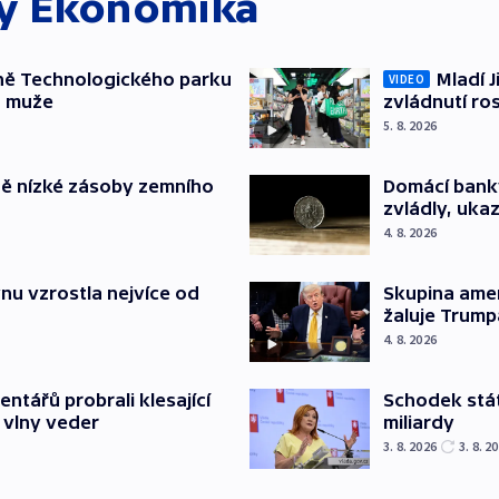
ky
Ekonomika
ně Technologického parku
Mladí J
VIDEO
a muže
zvládnutí ro
5. 8. 2026
ě nízké zásoby zemního
Domácí bank
zvládly, ukaz
4. 8. 2026
nu vzrostla nejvíce od
Skupina ame
žaluje Trump
4. 8. 2026
Schodek stát
ntářů probrali klesající
miliardy
 vlny veder
3. 8. 2026
3. 8. 2