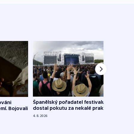
Španělský pořadatel festivalu
ováni
Lesn
dostal pokutu za nekalé praktiky
mí. Bojovali
dopa
zdrav
4. 8. 2026
4. 8. 20