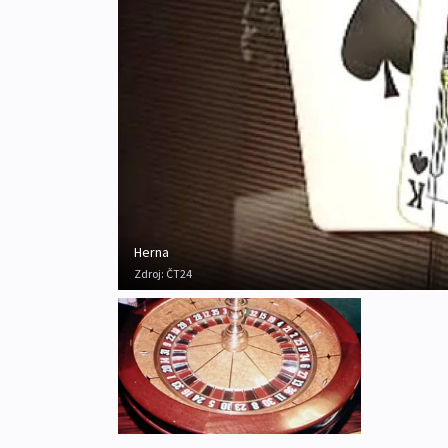
Herna
Zdroj:
ČT24