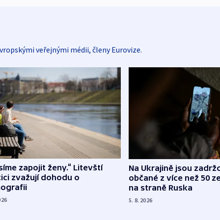
vropskými veřejnými médii, členy Eurovize.
íme zapojit ženy.“ Litevští
Na Ukrajině jsou zadrž
tici zvažují dohodu o
občané z více než 50 ze
ografii
na straně Ruska
026
5. 8. 2026