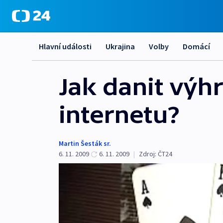
Hlavní události
Ukrajina
Volby
Domácí
Jak danit výhr
internetu?
Martin Šesták sr.
6. 11. 2009
6. 11. 2009
|
Zdroj:
ČT24