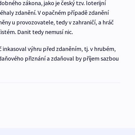
bného zákona, jako je český tzv. loterijní
léhaly zdanění. V opačném případě zdanění
ěny u provozovatele, tedy v zahraničí, a hráč
čistém. Danit tedy nemusí nic.
 inkasoval výhru před zdaněním, tj. v hrubém,
daňového přiznání a zdaňoval by příjem sazbou