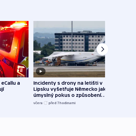
 eCallu a
Incidenty s drony na letišti v
Klima
jí
Lipsku vyšetřuje Německo jako
podn
úmyslný pokus o způsobení
i sví
exploze
včera
před 7
hodinami
včera