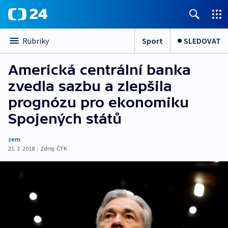
Sport
SLEDOVAT
Rubriky
Americká centrální banka
zvedla sazbu a zlepšila
prognózu pro ekonomiku
Spojených států
zem
21. 3. 2018
|
Zdroj:
ČTK