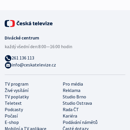
Divácké centrum
každý všední den:
8:00—16:00 hodin
261 136 113
info@ceskatelevize.cz
TV program
Pro média
Živé vysílání
Reklama
TV poplatky
Studio Brno
Teletext
Studio Ostrava
Podcasty
Rada ČT
Počasí
Kariéra
E-shop
Podávání námětů
Mobilní a TV aplikace
Časté dotazy