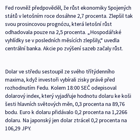
Fed rovněž předpověděl, že růst ekonomiky Spojených
států v letošním roce dosáhne 2,7 procenta. Zlepšil tak
svou prosincovou prognózu, která letošní růst
odhadovala pouze na 2,5 procenta. „Hospodářské
vyhlídky se v posledních měsících zlepšily,“ uvedla
centrální banka. Akcie po zvýšení sazeb začaly růst.
Dolar ve středu sestoupil ze svého třítýdenního
maxima, když investoři vybírali zisky právě před
rozhodnutím Fedu. Kolem 18:00 SEČ odepisoval
dolarový index, který vyjadřuje hodnotu dolaru ke koši
šesti hlavních světových měn, 0,3 procenta na 89,76
bodu. Euro k dolaru přidávalo 0,2 procenta na 1,2266
dolaru. Na japonský jen dolar ztrácel 0,2 procenta na
106,29 JPY.