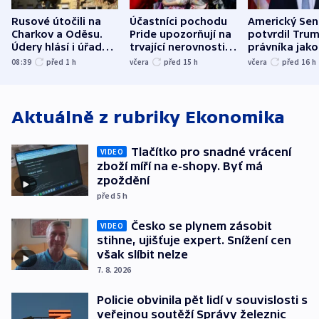
Rusové útočili na
Účastníci pochodu
Americký Sen
Charkov a Oděsu.
Pride upozorňují na
potvrdil Tru
Údery hlásí i úřady v
trvající nerovnosti i
právníka jako
Bělgorodu
společenskou
ministra
08:39
před 1
h
včera
před 15
h
včera
před 16
h
atmosféru
spravedlnost
Aktuálně z rubriky
Ekonomika
Tlačítko pro snadné vrácení
VIDEO
zboží míří na e-shopy. Byť má
zpoždění
před 5
h
Česko se plynem zásobit
VIDEO
stihne, ujišťuje expert. Snížení cen
však slíbit nelze
7. 8. 2026
Policie obvinila pět lidí v souvislosti s
veřejnou soutěží Správy železnic