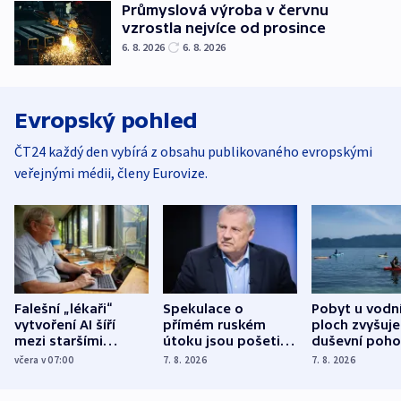
Průmyslová výroba v červnu
vzrostla nejvíce od prosince
6. 8. 2026
6. 8. 2026
Evropský pohled
ČT24 každý den vybírá z obsahu publikovaného evropskými
veřejnými médii, členy Eurovize.
Falešní „lékaři“
Spekulace o
Pobyt u vodn
vytvoření AI šíří
přímém ruském
ploch zvyšuje
mezi staršími
útoku jsou pošetilé,
duševní poho
Poláky nebezpečné
míní estonský
ukázala
včera v 07:00
7. 8. 2026
7. 8. 2026
zdravotní rady
bezpečnostní
mezinárodní 
expert