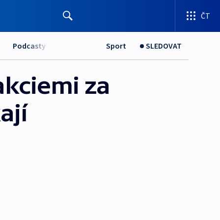
ČT
Podcasty
Sport
SLEDOVAT
akciemi za
ají