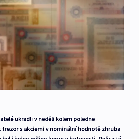
telé ukradli v neděli kolem poledne
 trezor s akciemi v nominální hodnotě zhruba
 byl i jeden milion korun v hotovosti. Policisté