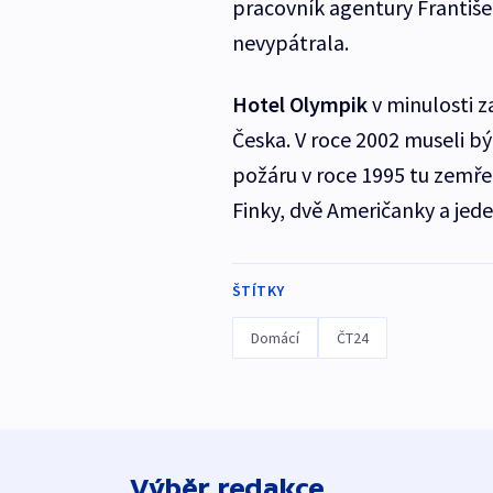
pracovník agentury Františe
nevypátrala.
Hotel Olympik
v minulosti za
Česka. V roce 2002 museli být
požáru v roce 1995 tu zemře
Finky, dvě Američanky a jede
ŠTÍTKY
Domácí
ČT24
Výběr redakce