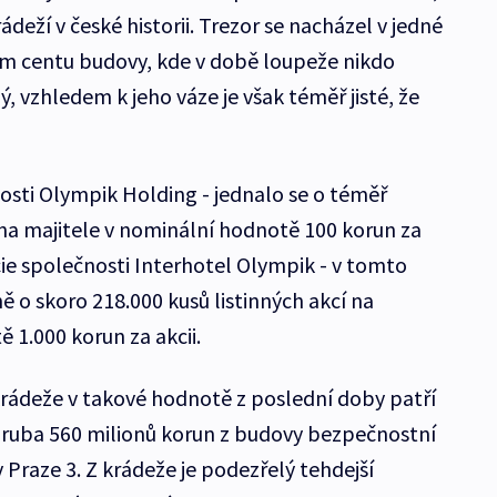
rádeží v české historii. Trezor se nacházel v jedné
ním centu budovy, kde v době loupeže nikdo
ý, vzhledem k jeho váze je však téměř jisté, že
osti Olympik Holding - jednalo se o téměř
 na majitele v nominální hodnotě 100 korun za
kcie společnosti Interhotel Olympik - v tomto
 o skoro 218.000 kusů listinných akcí na
 1.000 korun za akcii.
rádeže v takové hodnotě z poslední doby patří
hruba 560 milionů korun z budovy bezpečnostní
 Praze 3. Z krádeže je podezřelý tehdejší