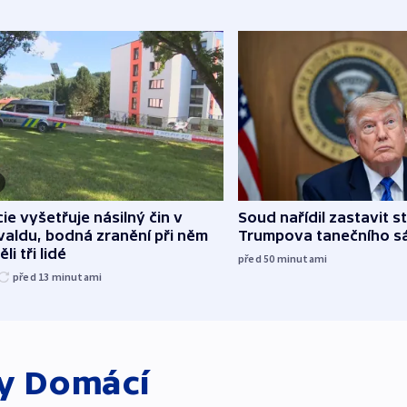
cie vyšetřuje násilný čin v
Soud nařídil zastavit s
aldu, bodná zranění při něm
Trumpova tanečního s
li tři lidé
před 50
minutami
před 13
minutami
ky
Domácí