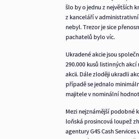
šlo by o jednu z největších k
z kanceláří v administrativ
nebyl. Trezor je sice přenosn
pachatelů bylo víc.
Ukradené akcie jsou společn
290.000 kusů listinných akcí
akcii. Dále zloději ukradli a
případě se jednalo minimálně
majitele v nominální hodnotě
Mezi nejznámější podobné k
loňská prosincová loupež z
agentury G4S Cash Services v