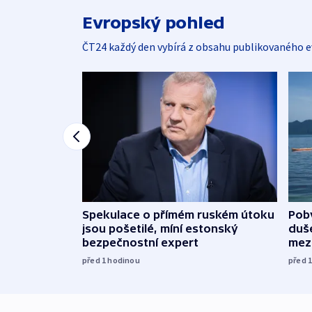
Evropský pohled
ČT24 každý den vybírá z obsahu publikovaného e
Spekulace o přímém ruském útoku
Poby
jsou pošetilé, míní estonský
duš
bezpečnostní expert
mez
před 1
hodinou
před 