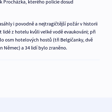
k Procházka, kterého policie dosud
sáhly i povodně a nejtragičtější požár v historii
 lidé z hotelu kvůli velké vodě evaukováni; při
lo osm hotelových hostů (tři Belgičanky, dvě
n Němec) a 34 lidí bylo zraněno.