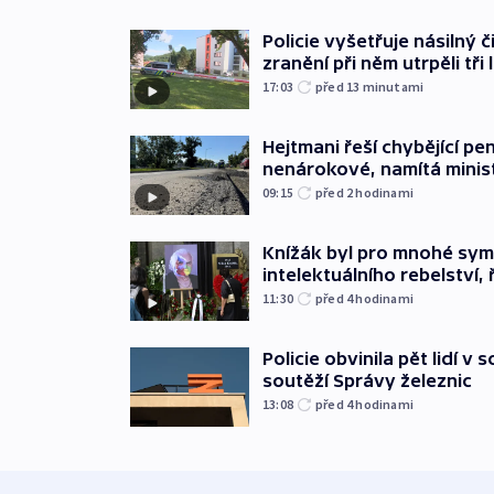
Policie vyšetřuje násilný 
zranění při něm utrpěli tři 
17:03
před 13
minutami
Hejtmani řeší chybějící pen
nenárokové, namítá minis
09:15
před 2
hodinami
Knížák byl pro mnohé sy
intelektuálního rebelství, 
11:30
před 4
hodinami
Policie obvinila pět lidí v 
soutěží Správy železnic
13:08
před 4
hodinami