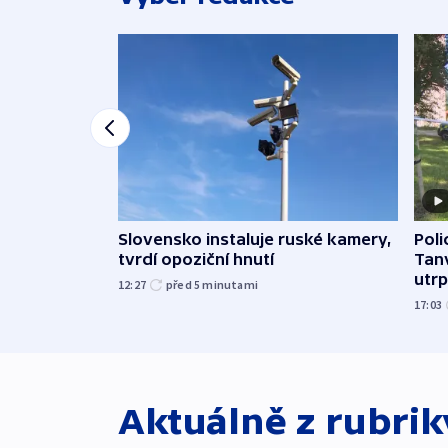
Slovensko instaluje ruské kamery,
Poli
tvrdí opoziční hnutí
Tanv
utrpě
12:27
před 5
minutami
17:03
Aktuálně z rubri