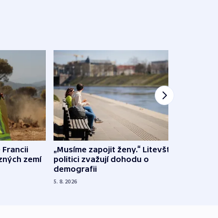
 Francii
„Musíme zapojit ženy.“ Litevští
Na Uk
ůzných zemí
politici zvažují dohodu o
občan
demografii
na s
5. 8. 2026
5. 8. 20