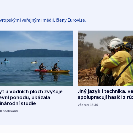
vropskými veřejnými médii, členy Eurovize.
Jiný jazyk i technika. Ve
t u vodních ploch zvyšuje
spolupracují hasiči z r
evní pohodu, ukázala
inárodní studie
včera v 15:30
10
hodinami