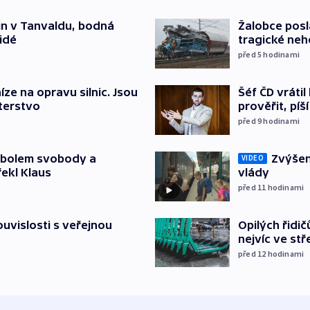
čin v Tanvaldu, bodná
Žalobce posla
lidé
tragické neh
před 5
hodinami
Šéf ČD vráti
íze na opravu silnic. Jsou
prověřit, pí
terstvo
před 9
hodinami
Zvýšení
mbolem svobody a
VIDEO
vlády
řekl Klaus
před 11
hodinami
Opilých řidi
souvislosti s veřejnou
nejvíc ve st
před 12
hodinami