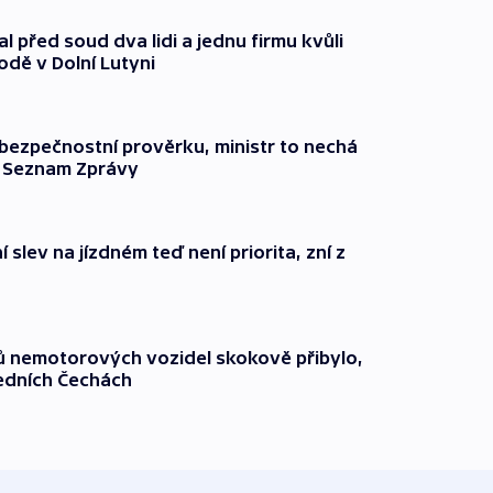
l před soud dva lidi a jednu firmu kvůli
odě v Dolní Lutyni
l bezpečnostní prověrku, ministr to nechá
ší Seznam Zprávy
 slev na jízdném teď není priorita, zní z
čů nemotorových vozidel skokově přibylo,
ředních Čechách