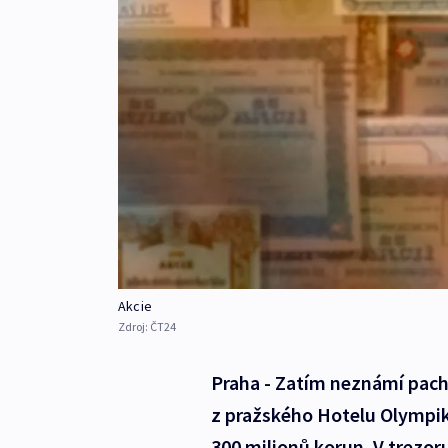
Akcie
Zdroj:
ČT24
Praha - Zatím neznámí pacha
z pražského Hotelu Olympik
300 milionů korun. V trezoru