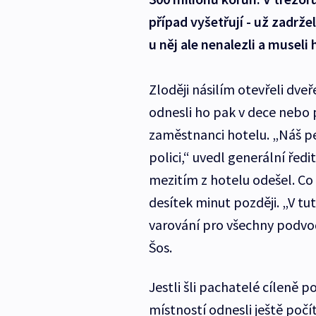
případ vyšetřují - už zadrž
u něj ale nenalezli a museli
Zloději násilím otevřeli dveře
odnesli ho pak v dece nebo p
zaměstnanci hotelu. „Náš per
polici,“ uvedl generální řed
mezitím z hotelu odešel. Co v
desítek minut později. „V tut
varování pro všechny podvodn
Šos.
Jestli šli pachatelé cíleně p
místností odnesli ještě počí