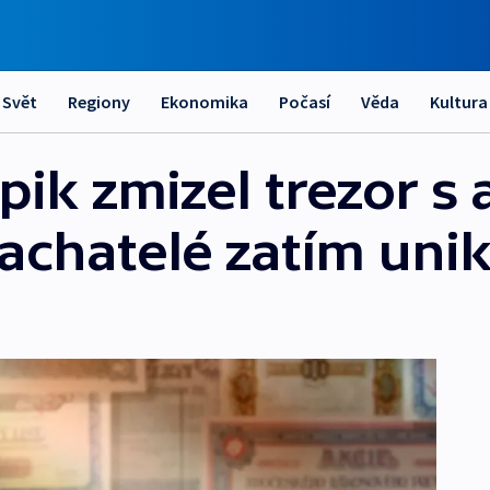
Svět
Regiony
Ekonomika
Počasí
Věda
Kultura
ik zmizel trezor s 
achatelé zatím unik