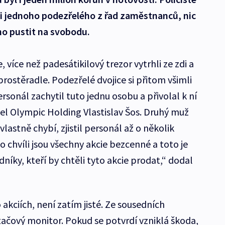
eli jednoho podezřelého z řad zaměstnanců, nic
 ho pustit na svobodu.
, více než padesátikilový trezor vytrhli ze zdi a
rostěradle. Podezřelé dvojice si přitom všimli
sonál zachytil tuto jednu osobu a přivolal k ní
itel Olympic Holding Vlastislav Šos. Druhý muž
lastně chybí, zjistil personál až o několik
o chvíli jsou všechny akcie bezcenné a toto je
íky, kteří by chtěli tyto akcie prodat,“ dodal
o akciích, není zatím jisté. Ze sousedních
tačový monitor. Pokud se potvrdí vzniklá škoda,