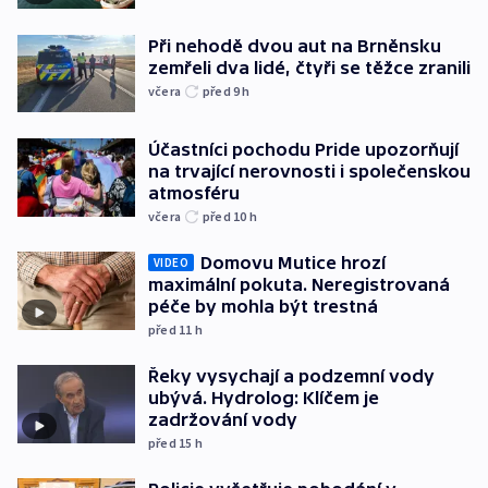
Při nehodě dvou aut na Brněnsku
zemřeli dva lidé, čtyři se těžce zranili
včera
před 9
h
Účastníci pochodu Pride upozorňují
na trvající nerovnosti i společenskou
atmosféru
včera
před 10
h
Domovu Mutice hrozí
VIDEO
maximální pokuta. Neregistrovaná
péče by mohla být trestná
před 11
h
Řeky vysychají a podzemní vody
ubývá. Hydrolog: Klíčem je
zadržování vody
před 15
h