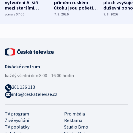
vytvoření AI šíří
přímém ruském
ploch zvyšuje
mezi staršími
útoku jsou pošetilé,
duševní poho
Poláky nebezpečné
míní estonský
ukázala
včera v 07:00
7. 8. 2026
7. 8. 2026
zdravotní rady
bezpečnostní
mezinárodní 
expert
Divácké centrum
každý všední den:
8:00—16:00 hodin
261 136 113
info@ceskatelevize.cz
TV program
Pro média
Živé vysílání
Reklama
TV poplatky
Studio Brno