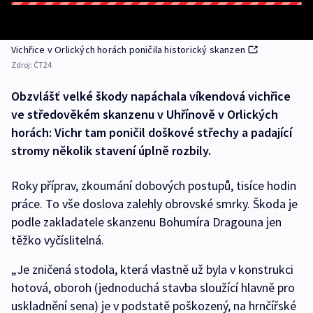
Vichřice v Orlických horách poničila historický skanzen
Zdroj:
ČT24
Obzvlášť velké škody napáchala víkendová vichřice
ve středověkém skanzenu v Uhřínově v Orlických
horách: Vichr tam poničil doškové střechy a padající
stromy několik stavení úplně rozbily.
Roky příprav, zkoumání dobových postupů, tisíce hodin
práce. To vše doslova zalehly obrovské smrky. Škoda je
podle zakladatele skanzenu Bohumíra Dragouna jen
těžko vyčíslitelná.
„Je zničená stodola, která vlastně už byla v konstrukci
hotová, oboroh (jednoduchá stavba sloužící hlavně pro
uskladnění sena) je v podstatě poškozený, na hrnčířské