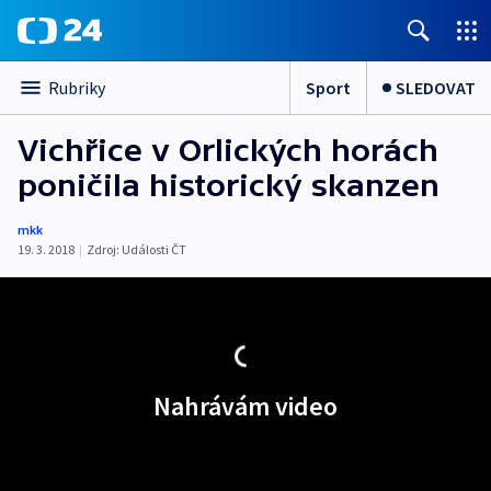
Sport
SLEDOVAT
Rubriky
Vichřice v Orlických horách
poničila historický skanzen
mkk
19. 3. 2018
|
Zdroj:
Události ČT
Nahrávám video