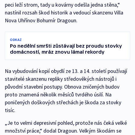
peci leží strom, tady u kovárny odešla jedna stěna,“
nastínil rozsah škod historik a vedoucí skanzenu Villa
Nova Uhřínov Bohumír Dragoun.
ODKAZ
Po nedělní smršti zůstávají bez proudu stovky
domácností, mráz znovu lámal rekordy
Na vybudování kopií obydlí ze 13. a 14. století používají
stavitelé skanzenu repliky středověkých nástrojů i
původní stavební postupy. Obnova zničených budov
proto znamená několik měsíců tvrdého úsilí. Na
poničených doškových střechách je škoda za stovky
tisíc.
„Je to velmi depresivní pohled, protože nás čeká velké
množství práce,“ dodal Dragoun. Velkým škodám se