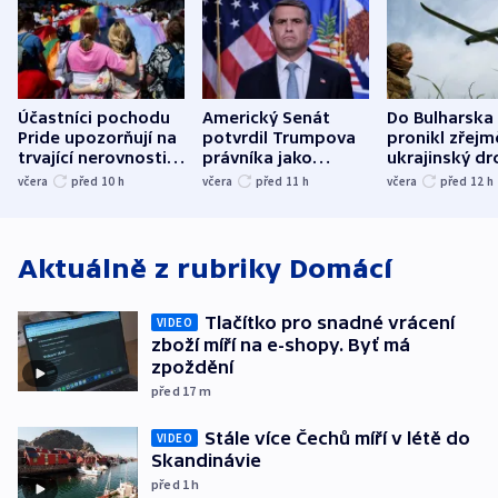
Účastníci pochodu
Americký Senát
Do Bulharska
Pride upozorňují na
potvrdil Trumpova
pronikl zřejm
trvající nerovnosti i
právníka jako
ukrajinský dr
společenskou
ministra
explodoval k
včera
před 10
h
včera
před 11
h
včera
před 12
h
atmosféru
spravedlnosti
od plynovod
Aktuálně z rubriky
Domácí
Tlačítko pro snadné vrácení
VIDEO
zboží míří na e-shopy. Byť má
zpoždění
před 17
m
Stále více Čechů míří v létě do
VIDEO
Skandinávie
před 1
h