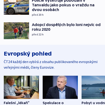
Policie vyšetřuje pobodání v
Tanvaldu jako pokus o vraždu na
dvou osobách
před 20
h
Adopcí dospělých bylo loni nejvíc od
roku 2020
před 22
h
Evropský pohled
ČT24 každý den vybírá z obsahu publikovaného evropskými
veřejnými médii, členy Eurovize.
Falešní „lékaři“
Spekulace o
Pobyt u vodn