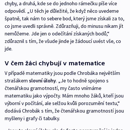
chyby, a druhá, kde se do jednoho rámečku píše více
odpovědí. „U těch je důležité, že když něco uvedeme
špatně, tak nám to sebere bod, který jsme získali za to,
co jsme uvedli správně. Zdůrazňuji, do minusu nikam jít
nemůžeme. Jde jen o odečítání získaných bodů,“
zdůraznil s tím, že všude jinde je žádoucí uvést vše, co
jde.
V čem žáci chybují v matematice
V případě matematiky jsou podle Chrobáka největším
strašákem
slovní úlohy
. „Je to hodně spojeno s
čtenářskou gramotností, my často vnímáme
matematiku jako výpočty. Mám mnoho žáků, kteří jsou
výborní v počítání, ale selžou kvůli porozumění textu,“
dodává Chrobák s tím, že čtenářskou gramotností jsou
myšleny i grafy či tabulky.