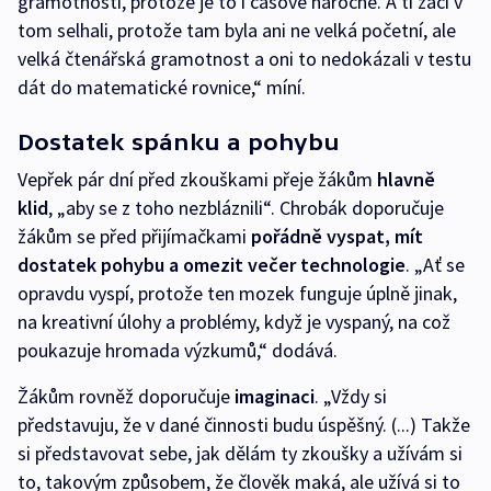
gramotnosti, protože je to i časově náročné. A ti žáci v
tom selhali, protože tam byla ani ne velká početní, ale
velká čtenářská gramotnost a oni to nedokázali v testu
dát do matematické rovnice,“ míní.
Dostatek spánku a pohybu
Vepřek pár dní před zkouškami přeje žákům
hlavně
klid
, „aby se z toho nezbláznili“. Chrobák doporučuje
žákům se před přijímačkami
pořádně vyspat, mít
dostatek pohybu a omezit večer technologie
. „Ať se
opravdu vyspí, protože ten mozek funguje úplně jinak,
na kreativní úlohy a problémy, když je vyspaný, na což
poukazuje hromada výzkumů,“ dodává.
Žákům rovněž doporučuje
imaginaci
. „Vždy si
představuju, že v dané činnosti budu úspěšný. (...) Takže
si představovat sebe, jak dělám ty zkoušky a užívám si
to, takovým způsobem, že člověk maká, ale užívá si to