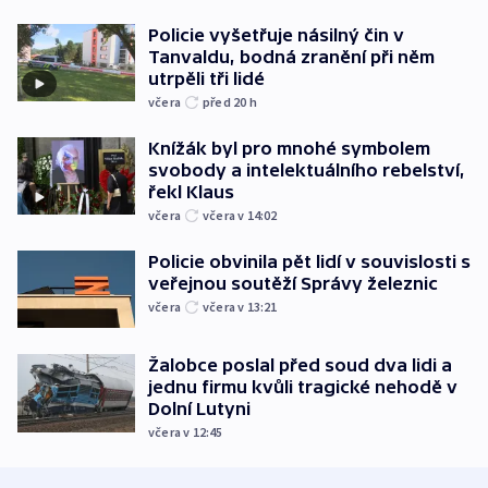
Policie vyšetřuje násilný čin v
Tanvaldu, bodná zranění při něm
utrpěli tři lidé
včera
před 20
h
Knížák byl pro mnohé symbolem
svobody a intelektuálního rebelství,
řekl Klaus
včera
včera v 14:02
Policie obvinila pět lidí v souvislosti s
veřejnou soutěží Správy železnic
včera
včera v 13:21
Žalobce poslal před soud dva lidi a
jednu firmu kvůli tragické nehodě v
Dolní Lutyni
včera v 12:45