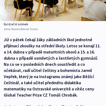
Ilustrační snímek
Zdroj:
Reuters/Benoit Tessier
Již v pátek čekají žáky základních škol jednotné
přijímací zkoušky na střední školy. Letos se konají 11.
a 14. dubna v případě maturitních oborů a 15. a 16.
dubna v případě osmiletých a šestiletých gymnázií.
Na co se v posledních dnech soustředit a co
očekávat, radí učitel češtiny a bohemista Jarmil
Vepřek, který je na Instagramu známý jako Běžící
češtinář, a také učitel předmětu didaktika
matematiky na Ostravské univerzitě a vítěz ceny
Global Teacher Prize CZ Tomáš Chrobák.