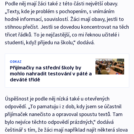
Podle něj mají žáci také z této části největší obavy.
„Texty, kde je problém s pochopením, s vnímáním
hodně informací, souvislostí. Žáci mají obavy, jestli to
stihnou přečíst. Jestli se dovedou koncentrovat na těch
třicet řádků. To je nejčastější, co mi řeknou učitelé i
studenti, když přijedu na školu,“ dodává.
ODKAZ
Přijímačky na střední školy by
mohlo nahradit testování v páté a
deváté třídě
Úspěšnost je podle něj nízká také u otevřených
odpovědí. „To pamatuju i z dob, kdy jsem se účastnil
přijímaček nanečisto a opravoval spoustu textů. Tam
bylo nejvíce těchto odpovědí prázdných,“ dodává
češtinář s tím, že žáci mají například najít některá slova