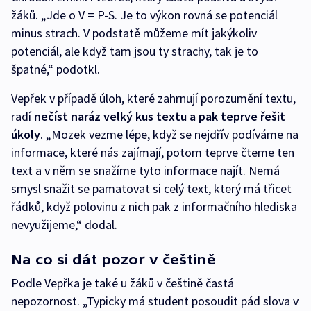
žáků. „Jde o V = P-S. Je to výkon rovná se potenciál
minus strach. V podstatě můžeme mít jakýkoliv
potenciál, ale když tam jsou ty strachy, tak je to
špatné,“ podotkl.
Vepřek v případě úloh, které zahrnují porozumění textu,
radí
nečíst naráz velký kus textu a pak teprve řešit
úkoly
. „Mozek vezme lépe, když se nejdřív podíváme na
informace, které nás zajímají, potom teprve čteme ten
text a v něm se snažíme tyto informace najít. Nemá
smysl snažit se pamatovat si celý text, který má třicet
řádků, když polovinu z nich pak z informačního hlediska
nevyužijeme,“ dodal.
Na co si dát pozor v češtině
Podle Vepřka je také u žáků v češtině častá
nepozornost. „Typicky má student posoudit pád slova v