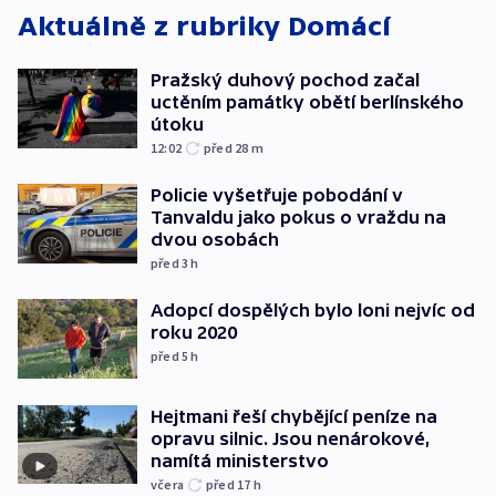
Aktuálně z rubriky
Domácí
Pražský duhový pochod začal
uctěním památky obětí berlínského
útoku
12:02
před 28
m
Policie vyšetřuje pobodání v
Tanvaldu jako pokus o vraždu na
dvou osobách
před 3
h
Adopcí dospělých bylo loni nejvíc od
roku 2020
před 5
h
Hejtmani řeší chybějící peníze na
opravu silnic. Jsou nenárokové,
namítá ministerstvo
včera
před 17
h