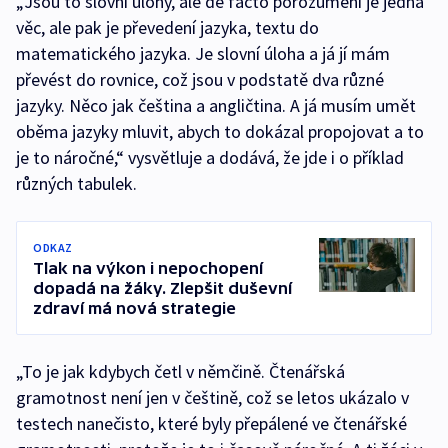
„Jsou to slovní úlohy, ale de facto porozumění je jedna
věc, ale pak je převedení jazyka, textu do
matematického jazyka. Je slovní úloha a já jí mám
převést do rovnice, což jsou v podstatě dva různé
jazyky. Něco jak čeština a angličtina. A já musím umět
oběma jazyky mluvit, abych to dokázal propojovat a to
je to náročné,“ vysvětluje a dodává, že jde i o příklad
různých tabulek.
ODKAZ
Tlak na výkon i nepochopení
dopadá na žáky. Zlepšit duševní
zdraví má nová strategie
„To je jak kdybych četl v němčině. Čtenářská
gramotnost není jen v češtině, což se letos ukázalo v
testech nanečisto, které byly přepálené ve čtenářské