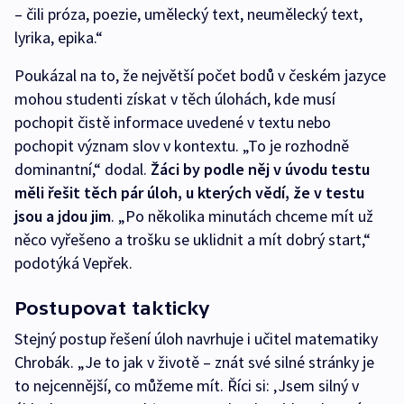
– čili próza, poezie, umělecký text, neumělecký text,
lyrika, epika.“
Poukázal na to, že největší počet bodů v českém jazyce
mohou studenti získat v těch úlohách, kde musí
pochopit čistě informace uvedené v textu nebo
pochopit význam slov v kontextu. „To je rozhodně
dominantní,“ dodal.
Žáci by podle něj v úvodu testu
měli řešit těch pár úloh, u kterých vědí, že v testu
jsou a jdou jim
. „Po několika minutách chceme mít už
něco vyřešeno a trošku se uklidnit a mít dobrý start,“
podotýká Vepřek.
Postupovat takticky
Stejný postup řešení úloh navrhuje i učitel matematiky
Chrobák. „Je to jak v životě – znát své silné stránky je
to nejcennější, co můžeme mít. Říci si: ‚Jsem silný v