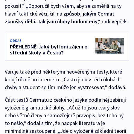
pokusit.“ „Doporučil bych všem, aby se zaměřili na ty
hlavní taktické věci, čili na
způsob, jakým Cermat
zkoušky dělá. Jak jsou úlohy hodnoceny
,“ radí Vepřek.
ODKAZ
PŘEHLEDNĚ: Jaký byl loni zájem o
střední školy v Česku?
Varuje také před některými neověřenými testy, které
kolují různě po internetu. „Často jsou v těch úlohách
chyby a student se tím může jen vystresovat,“ dodává.
Část testů Cermatu z českého jazyka podle něj zabírají
vyloženě gramatické úlohy. „Ať už to jsou tvary slov
nebo větné členy a samozřejmě pravopis, bez toho by
to nešlo,“ dodal s tím, že naopak literatura je
minimálně zastoupená. „Jde o vyloženě základní teorii