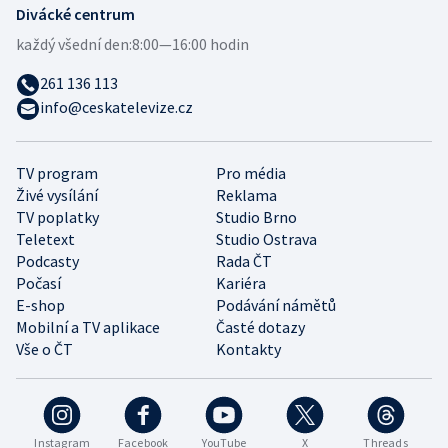
Divácké centrum
každý všední den:
8:00—16:00 hodin
261 136 113
info@ceskatelevize.cz
TV program
Pro média
Živé vysílání
Reklama
TV poplatky
Studio Brno
Teletext
Studio Ostrava
Podcasty
Rada ČT
Počasí
Kariéra
E-shop
Podávání námětů
Mobilní a TV aplikace
Časté dotazy
Vše o ČT
Kontakty
Instagram
Facebook
YouTube
X
Threads