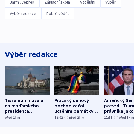
Jarmil Vepřek
Základní škola
Vzdělání
Výběr
Výběr redakce
Dobré vědět
Výběr redakce
Tisza nominovala
Pražský duhový
Americký Sen
na maďarského
pochod začal
potvrdil Tru
prezidenta
uctěním památky
právníka jako
bývalého šéfa
obětí berlínského
ministra
před 18
m
12:02
před 28
m
12:53
před 34
nejvyššího soudu
útoku
spravedlnost