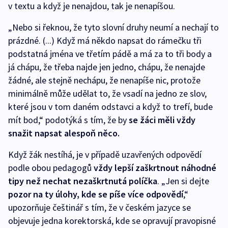
v textu a když je nenajdou, tak je nenapíšou.
„Nebo si řeknou, že tyto slovní druhy neumí a nechají to
prázdné. (...) Když má někdo napsat do rámečku tři
podstatná jména ve třetím pádě a má za to tři body a
já chápu, že třeba najde jen jedno, chápu, že nenajde
žádné, ale stejně nechápu, že nenapíše nic, protože
minimálně může udělat to, že vsadí na jedno ze slov,
které jsou v tom daném odstavci a když to trefí, bude
mít bod,“ podotýká s tím, že by
se žáci měli vždy
snažit napsat alespoň něco.
Když žák nestíhá, je v případě uzavřených odpovědí
podle obou pedagogů
vždy lepší zaškrtnout náhodné
tipy než nechat nezaškrtnutá políčka
. „Jen si dejte
pozor na ty úlohy, kde se píše více odpovědí
,“
upozorňuje češtinář s tím, že v českém jazyce se
objevuje jedna korektorská, kde se opravují pravopisné