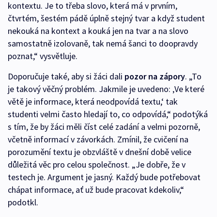
kontextu. Je to třeba slovo, která má v prvním,
čtvrtém, šestém pádě úplně stejný tvar a když student
nekouká na kontext a kouká jen na tvar a na slovo
samostatně izolovaně, tak nemá šanci to doopravdy
poznat,“ vysvětluje.
Doporučuje také, aby si žáci dali
pozor na zápory
. „To
je takový věčný problém. Jakmile je uvedeno: ‚Ve které
větě je informace, která neodpovídá textu,‘ tak
studenti velmi často hledají to, co odpovídá,“ podotýká
s tím, že by žáci měli číst celé zadání a velmi pozorně,
včetně informací v závorkách. Zmínil, že cvičení na
porozumění textu je obzvláště v dnešní době velice
důležitá věc pro celou společnost. „Je dobře, že v
testech je. Argument je jasný. Každý bude potřebovat
chápat informace, ať už bude pracovat kdekoliv,“
podotkl.