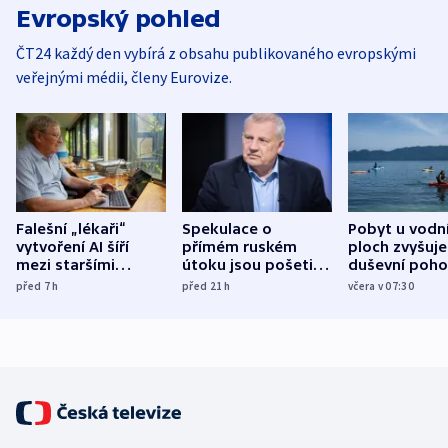
Evropský pohled
ČT24 každý den vybírá z obsahu publikovaného evropskými
veřejnými médii, členy Eurovize.
Falešní „lékaři“
Spekulace o
Pobyt u vodn
vytvoření AI šíří
přímém ruském
ploch zvyšuje
mezi staršími
útoku jsou pošetilé,
duševní poho
Poláky nebezpečné
míní estonský
ukázala
před 7
h
před 21
h
včera v 07:30
zdravotní rady
bezpečnostní
mezinárodní 
expert