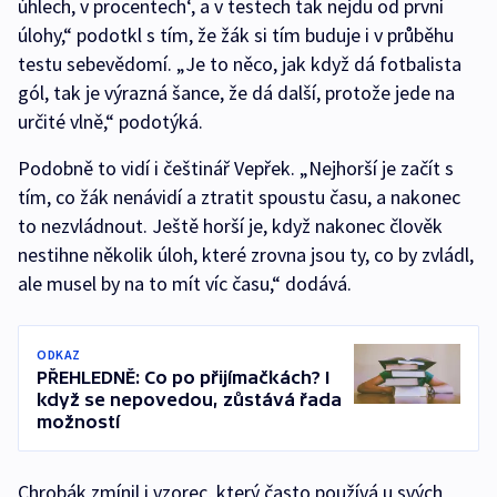
úhlech, v procentech‘, a v testech tak nejdu od první
úlohy,“ podotkl s tím, že žák si tím buduje i v průběhu
testu sebevědomí. „Je to něco, jak když dá fotbalista
gól, tak je výrazná šance, že dá další, protože jede na
určité vlně,“ podotýká.
Podobně to vidí i češtinář Vepřek. „Nejhorší je začít s
tím, co žák nenávidí a ztratit spoustu času, a nakonec
to nezvládnout. Ještě horší je, když nakonec člověk
nestihne několik úloh, které zrovna jsou ty, co by zvládl,
ale musel by na to mít víc času,“ dodává.
ODKAZ
PŘEHLEDNĚ: Co po přijímačkách? I
když se nepovedou, zůstává řada
možností
Chrobák zmínil i vzorec, který často používá u svých