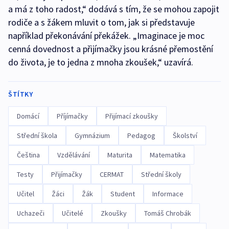
a má z toho radost,“ dodává s tím, že se mohou zapojit
rodiče a s žákem mluvit o tom, jak si představuje
například překonávání překážek. „Imaginace je moc
cenná dovednost a přijímačky jsou krásné přemostění
do života, je to jedna z mnoha zkoušek,“ uzavírá.
ŠTÍTKY
Domácí
Příjímačky
Přijímací zkoušky
Střední škola
Gymnázium
Pedagog
Školství
Čeština
Vzdělávání
Maturita
Matematika
Testy
Přijímačky
CERMAT
Střední školy
Učitel
Žáci
Žák
Student
Informace
Uchazeči
Učitelé
Zkoušky
Tomáš Chrobák