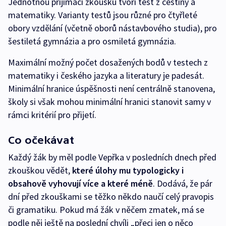
Jednotnou přijímací zkoušku tvoří test z češtiny a
matematiky. Varianty testů jsou různé pro čtyřleté
obory vzdělání (včetně oborů nástavbového studia), pro
šestiletá gymnázia a pro osmiletá gymnázia.
Maximální možný počet dosažených bodů v testech z
matematiky i českého jazyka a literatury je padesát.
Minimální hranice úspěšnosti není centrálně stanovena,
školy si však mohou minimální hranici stanovit samy v
rámci kritérií pro přijetí.
Co očekávat
Každý žák by měl podle Vepřka v posledních dnech před
zkouškou vědět,
které úlohy mu typologicky i
obsahově vyhovují více a které méně
. Dodává, že pár
dní před zkouškami se těžko někdo naučí celý pravopis
či gramatiku. Pokud má žák v něčem zmatek, má se
podle něj ještě na poslední chvíli „přeci jen o něco