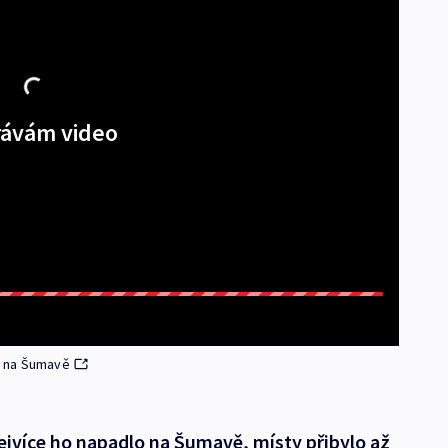
ávám video
lo na Šumavě
Nejvíce ho napadlo na Šumavě, místy přibylo až