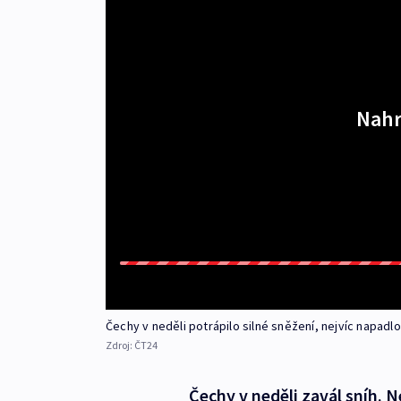
Nahr
Čechy v neděli potrápilo silné sněžení, nejvíc napad
Zdroj:
ČT24
Čechy v neděli zavál sníh. 