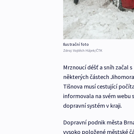
Ilustrační foto
Zdroj:
Vojtěch Hájek/ČTK
Mrznoucí déšť a sníh začal 
některých částech Jihomorav
Tišnova musí cestující poč
informovala na svém webu s
dopravní systém v kraji.
Dopravní podnik města Brna 
vysoko položené městské čás