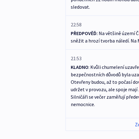
sledovat.
22:58
PŘEDPOVĚĎ:
Na většině území Č
sněžit a hrozí tvorba náledí. Na
21:53
KLADNO
: Kvůli chumelení uzavře
bezpečnostních důvodů byla uzav
Otevřeny budou, až to počasí do
udržet v provozu, ale spoje maj
Silničáři se večer zaměřují před
nemocnice.
Z