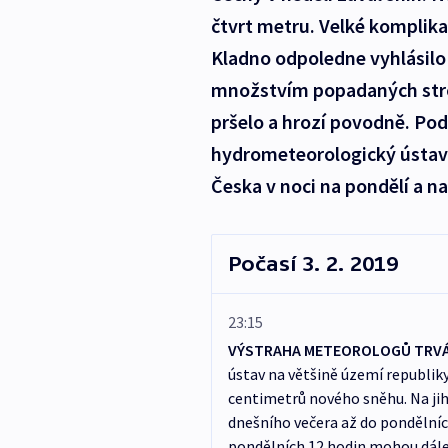
čtvrt metru. Velké komplikac
Kladno odpoledne vyhlásilo k
množstvím popadaných stro
pršelo a hrozí povodně. Pod
hydrometeorologický ústav,
Česka v noci na pondělí a na 
Počasí 3. 2. 2019
23:15
VÝSTRAHA METEOROLOGŮ TRV
ústav na většině území republik
centimetrů nového sněhu. Na jih
dnešního večera až do pondělních
pondělních 12 hodin mohou dále 