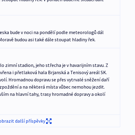
eska bude v noci na pondělí podle meteorologů dál
 Moravě budou asi také dále stoupat hladiny řek.
lo zimní stadion, jeho střecha je v havarijním stavu. Z
řena i přetlaková hala Brjanská a Tenisový areál SK.
volí. Hromadnou dopravu se přes vytrvalé sněžení daří
í zpoždění a na některá místa vůbec nemohou jezdit.
evším na hlavní tahy, trasy hromadné dopravy a okolí
obrazit další příspěvky