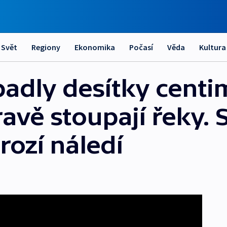
Svět
Regiony
Ekonomika
Počasí
Věda
Kultura
adly desítky centi
avě stoupají řeky. 
hrozí náledí