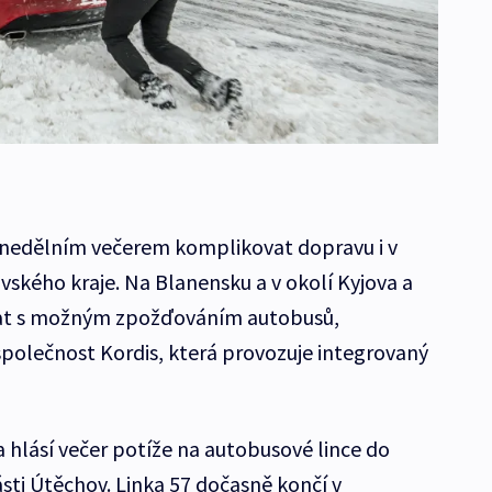
s nedělním večerem komplikovat dopravu i v
ského kraje. Na Blanensku a v okolí Kyjova a
ítat s možným zpožďováním autobusů,
polečnost Kordis, která provozuje integrovaný
hlásí večer potíže na autobusové lince do
ti Útěchov. Linka 57 dočasně končí v