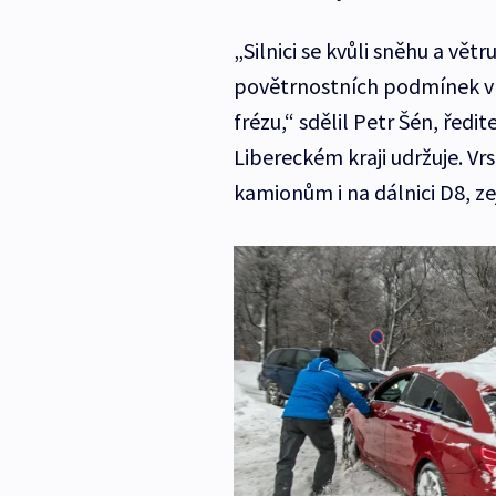
„Silnici se kvůli sněhu a vět
povětrnostních podmínek v
frézu,“ sdělil Petr Šén, ředi
Libereckém kraji udržuje. V
kamionům i na dálnici D8, ze