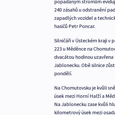
popadaným stromům evidují ta
240 zásahů u odstranění pad
zapadlých vozidel a technic
hasičů Petr Poncar.
Silničáři v Ústeckém kraji v 
223 u Měděnce na Chomutovs
dvacátou hodinou uzavřena ta
Jablonecku. Obě silnice zůs
pondělí.
Na Chomutovsku je kvůli sn
úsek mezi Horní Halží a Mě
Na Jablonecku zase kvůli h
kilometrový úsek mezi osad