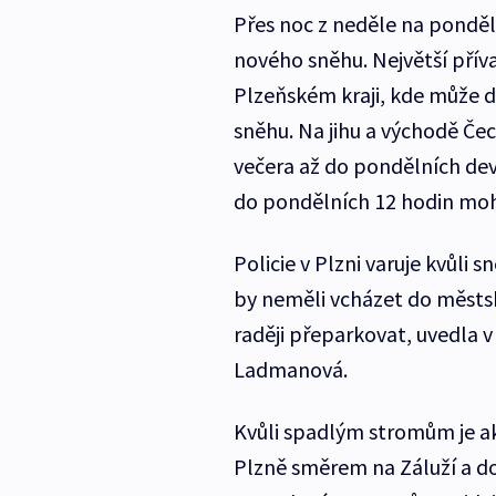
Přes noc z neděle na ponděl
nového sněhu. Největší přív
Plzeňském kraji, kde může 
sněhu. Na jihu a východě Če
večera až do pondělních deví
do pondělních 12 hodin moh
Policie v Plzni varuje kvůl
by neměli vcházet do městsk
raději přeparkovat, uvedla v
Ladmanová.
Kvůli spadlým stromům je akt
Plzně směrem na Záluží a do