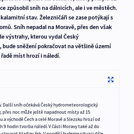
e způsobil sníh na dálnicích, ale i ve městěch.
alamitní stav. Železničáři se zase potýkají s
mů. Sníh nepadal na Moravě, přes den však
le výstrahy, kterou vydal Český
 bude sněžení pokračovat na většině území
řadě míst hrozí i náledí.
Á
: Další sníh očekává Český hydrometeorologický
y, přes noc může ještě napadnout místy až 15
u a východě Čech a celé Moravě a Slezsku hrozí od
 9 hodin tvorba náledí. V části Moravy také až do
stoupat hladiny řek. V pondělí budeme situaci dále