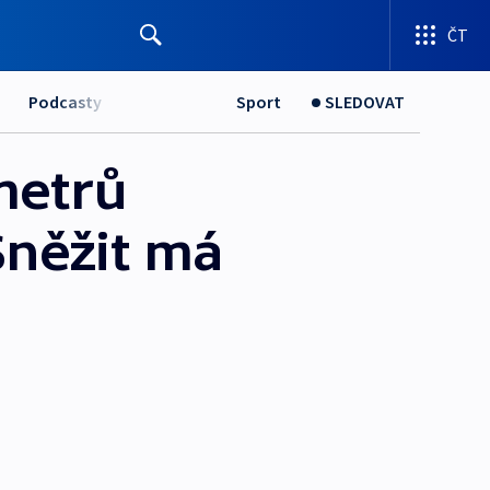
ČT
Podcasty
Sport
SLEDOVAT
metrů
Sněžit má