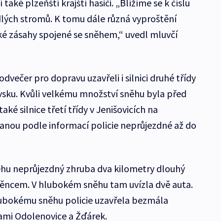
ké plzeňští krajští hasiči. „Blížíme se k číslu
lých stromů. K tomu dále různá vyproštění
ké zásahy spojené se sněhem,“ uvedl mluvčí
podvečer pro dopravu uzavřeli i silnici druhé třídy
ku. Kvůli velkému množství sněhu byla před
ké silnice třetí třídy v Jenišovicích na
tanou podle informací policie neprůjezdné až do
ěhu neprůjezdný zhruba dva kilometry dlouhý
děncem. V hlubokém sněhu tam uvízla dvě auta.
lubokému sněhu policie uzavřela bezmála
ami Odolenovice a Žďárek.