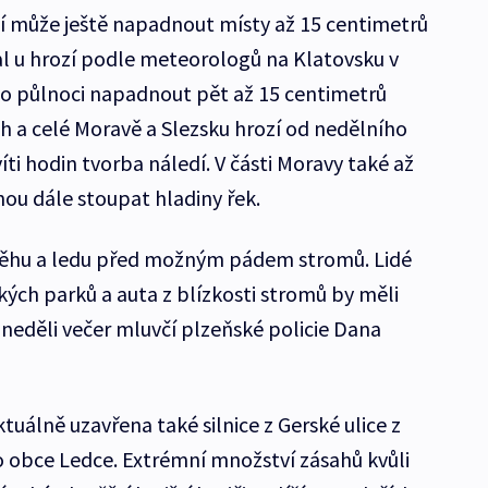
í může ještě napadnout místy až 15 centimetrů
al u hrozí podle meteorologů na Klatovsku v
do půlnoci napadnout pět až 15 centimetrů
ch a celé Moravě a Slezsku hrozí od nedělního
ti hodin tvorba náledí. V části Moravy také až
ou dále stoupat hladiny řek.
i sněhu a ledu před možným pádem stromů. Lidé
ých parků a auta z blízkosti stromů by měli
 neděli večer mluvčí plzeňské policie Dana
uálně uzavřena také silnice z Gerské ulice z
 obce Ledce. Extrémní množství zásahů kvůli