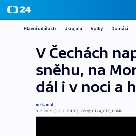
Hlavní události
Ukrajina
Volby
Domácí
V Čechách nap
sněhu, na Mor
dál i v noci a 
mkk
,
mld
3. 2. 2019
3. 2. 2019
|
Zdroj:
ČT24
,
ČTK
,
ČHMÚ