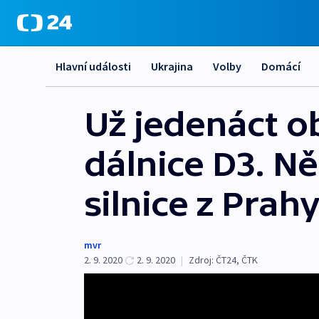
Hlavní události
Ukrajina
Volby
Domácí
Už jedenáct o
dálnice D3. Ně
silnice z Prah
mvr
2. 9. 2020
2. 9. 2020
|
Zdroj:
ČT24
,
ČTK