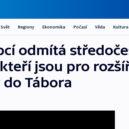
Svět
Regiony
Ekonomika
Počasí
Věda
Kultura
bcí odmítá středoče
kteří jsou pro rozší
y do Tábora