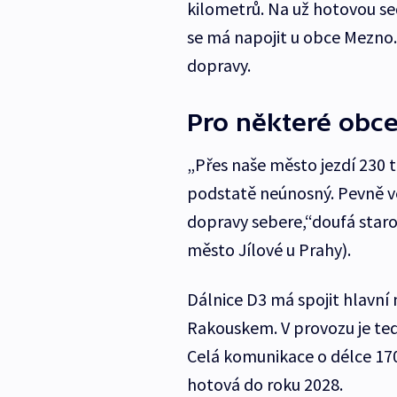
kilometrů. Na už hotovou se
se má napojit u obce Mezno.
dopravy.
Pro některé obce
„Přes naše město jezdí 230 ti
podstatě neúnosný. Pevně vě
dopravy sebere,“doufá staro
město Jílové u Prahy).
Dálnice D3 má spojit hlavní
Rakouskem. V provozu je te
Celá komunikace o délce 17
hotová do roku 2028.