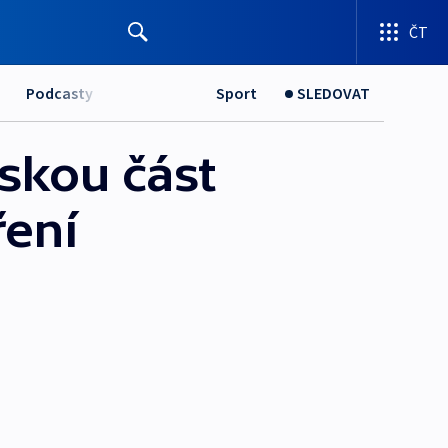
ČT
Podcasty
Sport
SLEDOVAT
skou část
ření