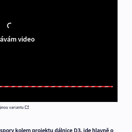
ávám video
jinou variantu
a spory kolem projektu dálnice D3, jde hlavně o