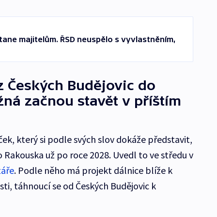
ane majitelům. ŘSD neuspělo s vyvlastněním,
z Českých Budějovic do
ná začnou stavět v příštím
ček, který si podle svých slov dokáže představit,
o Rakouska už po roce 2028. Uvedl to ve středu v
táře
. Podle něho má projekt dálnice blíže k
sti, táhnoucí se od Českých Budějovic k