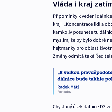
Vláda i kraj zat
Připomínky k vedení dálnic
kraji. „Koncentrace lidí a ob
kamkoliv posunete tu dálnici
myslím, že by bylo dobré ne
hejtmanky pro oblast životn
Změny odmítá také Ředitelstv
S velkou pravděpodobno
dálnice bude takhle po
Radek Mátl
ředitel ŘSD
Chystaný úsek dálnice D3 ve