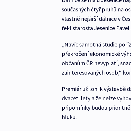
současných čtyř pruhů na os
vlastně nejširší dálnice v Čes
řekl starosta Jesenice Pave
„Navíc samotná studie poříz
překročení ekonomické výhod
občanům ČR nevyplatí, snad
zainteresovaných osob,“ ko
Premiér už loni k výstavbě d
dvaceti lety a že nelze vyhov
připomínky budou prioritně ř
hluku.