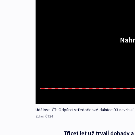
Nahr
Události ČT: Odpůrci středočeské dálnice D3 navrhují 
Zdroj:
ČT24
Třicet let už trvají dohady 