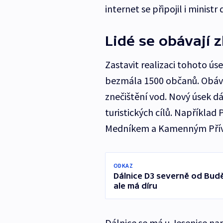
internet se připojil i minist
Lidé se obávají z
Zastavit realizaci tohoto ús
bezmála 1500 občanů. Obáva
znečištění vod. Nový úsek d
turistických cílů. Napříkla
Medníkem a Kamenným Pří
ODKAZ
Dálnice D3 severně od Budě
ale má díru
Dálnice se má u Jesenice nap