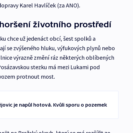
r dopravy Karel Havlíček (za ANO).
horšení životního prostředí
eku chce už jedenáct obcí, šest spolků a
jí se zvýšeného hluku, výfukových plynů nebo
álnice výrazně změní ráz některých oblíbených
d Posázavskou stezku má mezi Lukami pod
vozem protnout most.
jovic je napůl hotová. Kvůli sporu o pozemek
ojit na Pražský okruh, který se má rozšířit ze