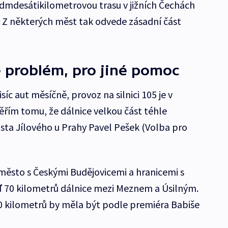
dmdesátikilometrovou trasu v jižních Čechách
 Z některých měst tak odvede zásadní část
 problém, pro jiné pomoc
síc aut měsíčně, provoz na silnici 105 je v
řím tomu, že dálnice velkou část téhle
sta Jílového u Prahy Pavel Pešek (Volba pro
 město s Českými Budějovicemi a hranicemi s
ď 70 kilometrů dálnice mezi Meznem a Úsilným.
0 kilometrů by měla být podle premiéra Babiše