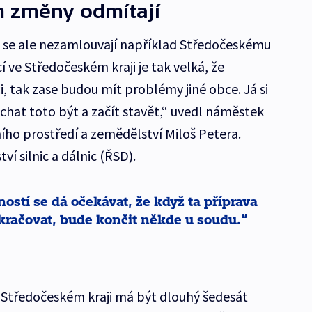
ím změny odmítají
e se ale nezamlouvají například Středočeskému
cí ve Středočeském kraji je tak velká, že
, tak zase budou mít problémy jiné obce. Já si
chat toto být a začít stavět,“ uvedl náměstek
ího prostředí a zemědělství Miloš Petera.
í silnic a dálnic (ŘSD).
stí se dá očekávat, že když ta příprava
kračovat, bude končit někde u soudu.
 Středočeském kraji má být dlouhý šedesát