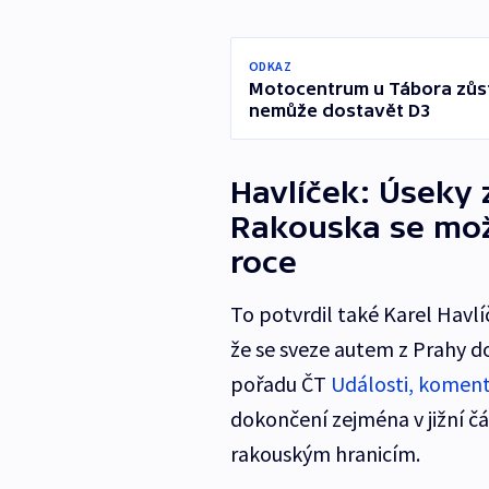
ODKAZ
Motocentrum u Tábora zůst
nemůže dostavět D3
Havlíček: Úseky 
Rakouska se mož
roce
To potvrdil také Karel Havlí
že se sveze autem z Prahy d
pořadu ČT
Události, komen
dokončení zejména v jižní čá
rakouským hranicím.