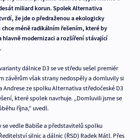
desát miliard korun. Spolek Alternativa
rdí, že jde o předraženou a ekologicky
ji chce méně radikálním řešením, které by
hlavně modernizaci a rozšíření stávající
.
arianty dálnice D3 se ve středu sešel premiér
m závěrům však strany nedospěly a domluvily si
 Andrese ze spolku Alternativa středočeské D3
ení, které spolek navrhuje. „Domluvili jsme se
běhu října,“ uvedl.
se vedle Babiše a představitelů spolku
 Ředitelství silnic a dálnic (ŘSD) Radek Mátl. Přes