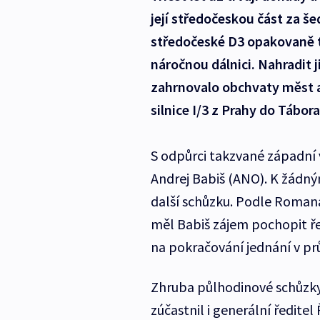
její středočeskou část za še
středočeské D3 opakovaně tv
náročnou dálnici. Nahradit 
zahrnovalo obchvaty měst a 
silnice I/3 z Prahy do Tábora
S odpůrci takzvané západní v
Andrej Babiš (ANO). K žádný
další schůzku. Podle Romana
měl Babiš zájem pochopit řeš
na pokračování jednání v prů
Zhruba půlhodinové schůzky 
zúčastnil i generální ředitel