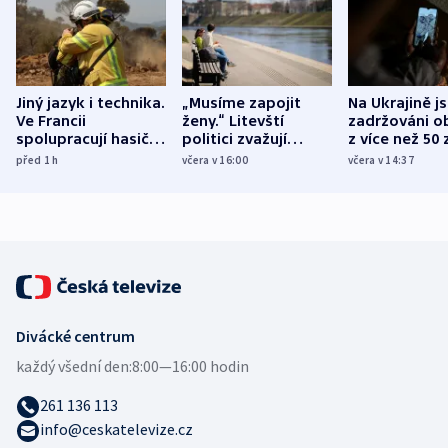
Jiný jazyk i technika.
„Musíme zapojit
Na Ukrajině j
Ve Francii
ženy.“ Litevští
zadržováni o
spolupracují hasiči z
politici zvažují
z více než 50 
různých zemí
dohodu o
Bojovali na s
před 1
h
včera v 16:00
včera v 14:37
demografii
Ruska
Divácké centrum
každý všední den:
8:00—16:00 hodin
261 136 113
info@ceskatelevize.cz