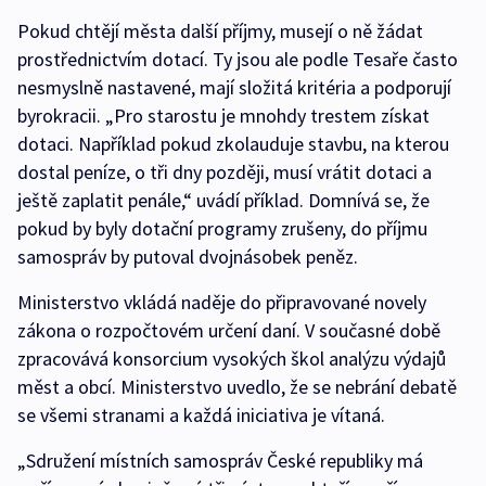
Pokud chtějí města další příjmy, musejí o ně žádat
prostřednictvím dotací. Ty jsou ale podle Tesaře často
nesmyslně nastavené, mají složitá kritéria a podporují
byrokracii. „Pro starostu je mnohdy trestem získat
dotaci. Například pokud zkolauduje stavbu, na kterou
dostal peníze, o tři dny později, musí vrátit dotaci a
ještě zaplatit penále,“ uvádí příklad. Domnívá se, že
pokud by byly dotační programy zrušeny, do příjmu
samospráv by putoval dvojnásobek peněz.
Ministerstvo vkládá naděje do připravované novely
zákona o rozpočtovém určení daní. V současné době
zpracovává konsorcium vysokých škol analýzu výdajů
měst a obcí. Ministerstvo uvedlo, že se nebrání debatě
se všemi stranami a každá iniciativa je vítaná.
„Sdružení místních samospráv České republiky má