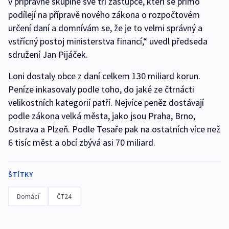
v přípravné skupině své tři zástupce, kteří se přímo
podílejí na přípravě nového zákona o rozpočtovém
určení daní a domnívám se, že je to velmi správný a
vstřícný postoj ministerstva financí,“ uvedl předseda
sdružení Jan Pijáček.
Loni dostaly obce z daní celkem 130 miliard korun.
Peníze inkasovaly podle toho, do jaké ze čtrnácti
velikostních kategorií patří. Nejvíce peněz dostávají
podle zákona velká města, jako jsou Praha, Brno,
Ostrava a Plzeň. Podle Tesaře pak na ostatních více než
6 tisíc měst a obcí zbývá asi 70 miliard.
ŠTÍTKY
Domácí
ČT24