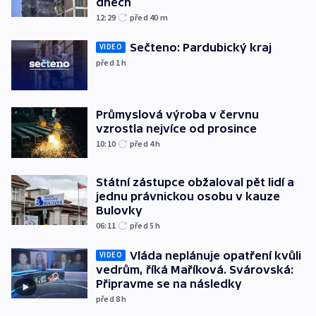
dnech
12:29
před 40
m
Sečteno: Pardubický kraj
VIDEO
před 1
h
Průmyslová výroba v červnu
vzrostla nejvíce od prosince
10:10
před 4
h
Státní zástupce obžaloval pět lidí a
jednu právnickou osobu v kauze
Bulovky
06:11
před 5
h
Vláda neplánuje opatření kvůli
VIDEO
vedrům, říká Maříková. Svárovská:
Připravme se na následky
před 8
h