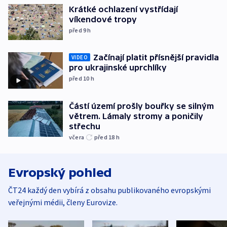
Krátké ochlazení vystřídají
víkendové tropy
před 9
h
Začínají platit přísnější pravidla
VIDEO
pro ukrajinské uprchlíky
před 10
h
Částí území prošly bouřky se silným
větrem. Lámaly stromy a poničily
střechu
včera
před 18
h
Evropský pohled
ČT24 každý den vybírá z obsahu publikovaného evropskými
veřejnými médii, členy Eurovize.