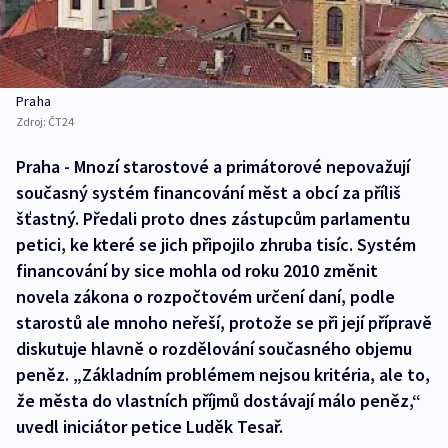
Praha
Zdroj:
ČT24
Praha - Mnozí starostové a primátorové nepovažují
současný systém financování měst a obcí za příliš
šťastný. Předali proto dnes zástupcům parlamentu
petici, ke které se jich připojilo zhruba tisíc. Systém
financování by sice mohla od roku 2010 změnit
novela zákona o rozpočtovém určení daní, podle
starostů ale mnoho neřeší, protože se při její přípravě
diskutuje hlavně o rozdělování současného objemu
peněz. „Základním problémem nejsou kritéria, ale to,
že města do vlastních příjmů dostávají málo peněz,“
uvedl iniciátor petice Luděk Tesař.