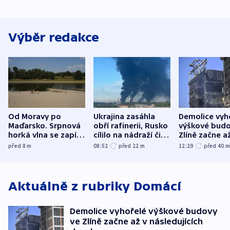
Výběr redakce
Od Moravy po
Ukrajina zasáhla
Demolice vyh
Maďarsko. Srpnová
obří rafinerii, Rusko
výškové budo
horká vlna se zapíše
cílilo na nádraží či
Zlíně začne a
do dějin
autobus
následujících
před 8
m
08:52
před 22
m
12:29
před 40
klimatologie
Aktuálně z rubriky
Domácí
Demolice vyhořelé výškové budovy
ve Zlíně začne až v následujících