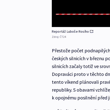
Reportáž Luboše Rosího
Zdroj:
ČT24
Přestože počet podnapilých 
českých silnicích v březnu p
silnicích začaly totiž ve sr
Dopraváci proto v těchto dn
tento víkend plánovali pravi
republiky. S obavami vzhlížej
k opojnému posilnění před jí