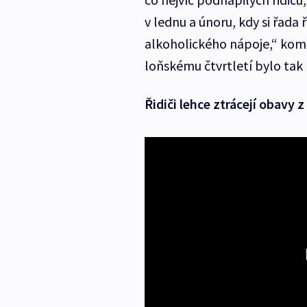
v lednu a únoru, kdy si řada
alkoholického nápoje,“ komen
loňskému čtvrtletí bylo tak 
Řidiči lehce ztrácejí obavy z