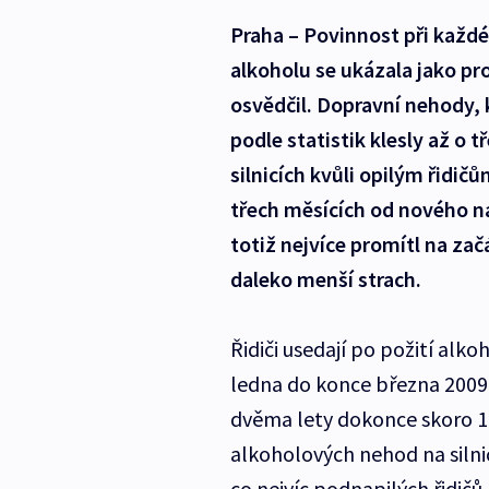
Praha – Povinnost při každé 
alkoholu se ukázala jako pro
osvědčil. Dopravní nehody, 
podle statistik klesly až o t
silnicích kvůli opilým řidičů
třech měsících od nového na
totiž nejvíce promítl na zač
daleko menší strach.
Řidiči usedají po požití al
ledna do konce března 2009 
dvěma lety dokonce skoro 1 
alkoholových nehod na silnic
co nejvíc podnapilých řidičů