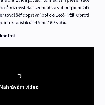
 řidičů rozmyslela usednout za volant po požití
toval šéf dopravní policie Leoš Tržil. Oproti
podle statistik ušetřeno 16 životů.
 kontrol
Nahrávám video