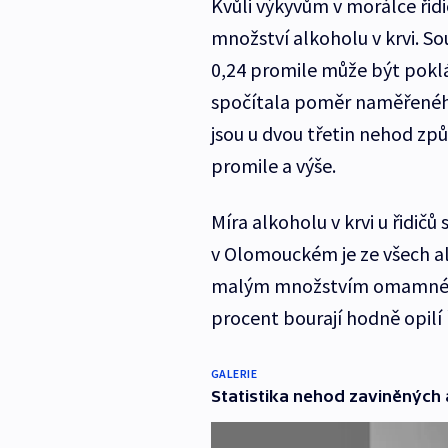
Kvůli výkyvům v morálce řid
množství alkoholu v krvi. S
0,24 promile může být poklá
spočítala poměr naměřeného
jsou u dvou třetin nehod z
promile a výše.
Míra alkoholu v krvi u řidič
v Olomouckém je ze všech a
malým množstvím omamné lát
procent bourají hodně opilí ř
GALERIE
Statistika nehod zaviněných