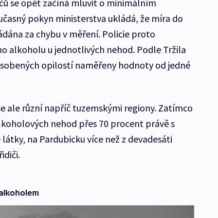
ičů se opět začíná mluvit o minimálním
oučasný pokyn ministerstva ukládá, že míra do
dána za chybu v měření. Policie proto
 alkoholu u jednotlivých nehod. Podle Tržila
působených opilostí naměřeny hodnoty od jedné
ů se ale různí napříč tuzemskými regiony. Zatímco
lkoholových nehod přes 70 procent právě s
ky, na Pardubicku více než z devadesáti
idiči.
 alkoholem