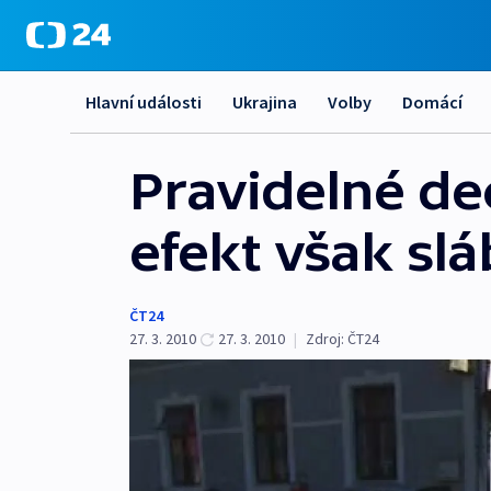
Hlavní události
Ukrajina
Volby
Domácí
Pravidelné de
efekt však sl
ČT24
27. 3. 2010
27. 3. 2010
|
Zdroj:
ČT24