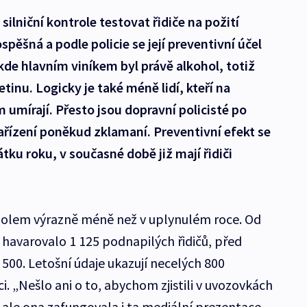
silniční kontrole testovat řidiče na požití
spěšná a podle policie se její preventivní účel
kde hlavním viníkem byl právě alkohol, totiž
řetinu. Logicky je také méně lidí, kteří na
m umírají. Přesto jsou dopravní policisté po
řízení poněkud zklamaní. Preventivní efekt se
átku roku, v současné době již mají řidiči
koholem výrazně méně než v uplynulém roce. Od
havarovalo 1 125 podnapilých řidičů, před
500. Letošní údaje ukazují necelých 800
i. „Nešlo ani o to, abychom zjistili v uvozovkách
, ale ona zafungovala i ta mediální prezentace