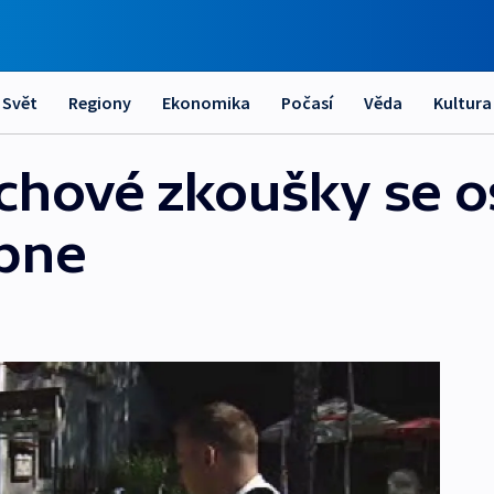
Svět
Regiony
Ekonomika
Počasí
Věda
Kultura
chové zkoušky se os
ábne