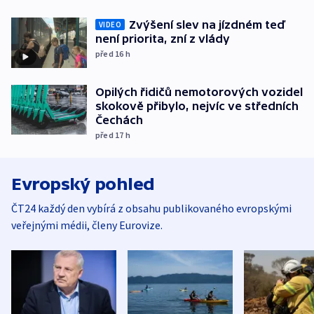
Zvýšení slev na jízdném teď
VIDEO
není priorita, zní z vlády
před 16
h
Opilých řidičů nemotorových vozidel
skokově přibylo, nejvíc ve středních
Čechách
před 17
h
Evropský pohled
ČT24 každý den vybírá z obsahu publikovaného evropskými
veřejnými médii, členy Eurovize.