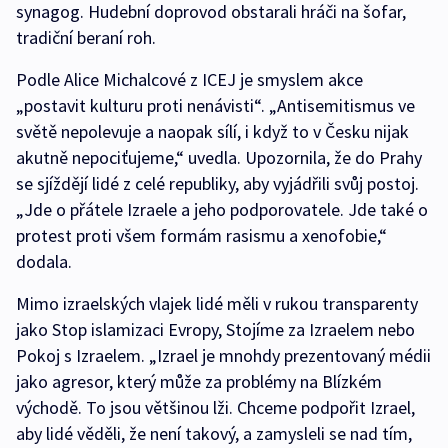
synagog. Hudební doprovod obstarali hráči na šofar,
tradiční beraní roh.
Podle Alice Michalcové z ICEJ je smyslem akce
„postavit kulturu proti nenávisti“. „Antisemitismus ve
světě nepolevuje a naopak sílí, i když to v Česku nijak
akutně nepociťujeme,“ uvedla. Upozornila, že do Prahy
se sjíždějí lidé z celé republiky, aby vyjádřili svůj postoj.
„Jde o přátele Izraele a jeho podporovatele. Jde také o
protest proti všem formám rasismu a xenofobie,“
dodala.
Mimo izraelských vlajek lidé měli v rukou transparenty
jako Stop islamizaci Evropy, Stojíme za Izraelem nebo
Pokoj s Izraelem. „Izrael je mnohdy prezentovaný médii
jako agresor, který může za problémy na Blízkém
východě. To jsou většinou lži. Chceme podpořit Izrael,
aby lidé věděli, že není takový, a zamysleli se nad tím,