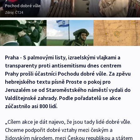
Pochod dobré vůle
Zdroj:
ČT24
Praha - S palmovými listy, izraelskými vlajkami a
transparenty proti antisemitismu dnes centrem
Prahy prošli účastníci Pochodu dobré vůle. Za zpěvu
hebrejského textu písně Proste o pokoj pro
Jeruzalém se od Staroměstského náměstí vydali do
Valdštejnské zahrady. Podle pořadatelů se akce
zúčastnilo asi 800 lidí.
„Cílem akce je dát najevo, že jsou tady lidé dobré vůle.
Chceme podpořit dobré vztahy mezi českým a
židovským národem, mezi Českou republikou a státem