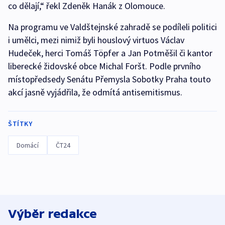
co dělají,“ řekl Zdeněk Hanák z Olomouce.
Na programu ve Valdštejnské zahradě se podíleli politici
i umělci, mezi nimiž byli houslový virtuos Václav
Hudeček, herci Tomáš Töpfer a Jan Potměšil či kantor
liberecké židovské obce Michal Foršt. Podle prvního
místopředsedy Senátu Přemysla Sobotky Praha touto
akcí jasně vyjádřila, že odmítá antisemitismus.
ŠTÍTKY
Domácí
ČT24
Výběr redakce