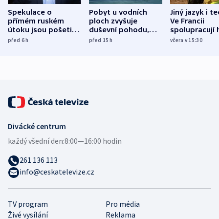
Spekulace o
Pobyt u vodních
Jiný jazyk i t
přímém ruském
ploch zvyšuje
Ve Francii
útoku jsou pošetilé,
duševní pohodu,
spolupracují h
míní estonský
ukázala
různých zemí
před 6
h
před 15
h
včera v 15:30
bezpečnostní
mezinárodní studie
expert
Divácké centrum
každý všední den:
8:00—16:00 hodin
261 136 113
info@ceskatelevize.cz
TV program
Pro média
Živé vysílání
Reklama