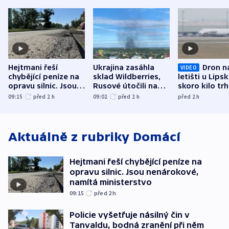
Hejtmani řeší
Ukrajina zasáhla
Dron n
VIDEO
chybějící peníze na
sklad Wildberries,
letišti u Lips
opravu silnic. Jsou
Rusové útočili na
skoro kilo trh
nenárokové, namítá
trh, hasiče či
indicie ukazuj
09:15
před 2
h
09:02
před 2
h
před 2
h
ministerstvo
stadion
Rusko
Aktuálně z rubriky
Domácí
Hejtmani řeší chybějící peníze na
opravu silnic. Jsou nenárokové,
namítá ministerstvo
09:15
před 2
h
Policie vyšetřuje násilný čin v
Tanvaldu, bodná zranění při něm