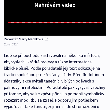
Nahrávám video
Reportáž Marty Machkové
Zdroj:
ČT24
Lidé se při pochodu zastavovali na několika místech,
aby vyslechli krátké projevy a různé interpretace
biblické písně. Podle pořadatelů její text odkazuje na
tradici společnou pro křesťany a židy. Před Rudolfinem
účastníky akce uvítali tanečníci v bílých oděvech s
palmovými ratolestmi. Pořadatelé pak vyzývali všechny
přítomné, aby se ke zpěvu přidali a pomohli symbolicky
rozeznít modlitbu za Izrael. Podporu jim potleskem
vyjadřovali také turisté, zejména lidé shromáždění u