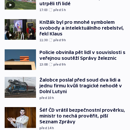
utrpěli tři lidé
17:03
před 5
h
Knížák byl pro mnohé symbolem
svobody a intelektuálního rebelství,
řekl Klaus
11:30
před 9
h
Policie obvinila pět lidí v souvislosti s
veřejnou soutěží Správy železnic
13:08
před 9
h
Žalobce poslal před soud dva lidi a
jednu firmu kvůli tragické nehodě v
Dolní Lutyni
před 10
h
Šéf ČD vrátil bezpečnostní prověrku,
ministr to nechá prověřit, píší
Seznam Zprávy
před 14
h