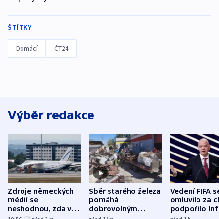
ŠTÍTKY
Domácí
ČT24
Výběr redakce
Zdroje německých
Sběr starého železa
Vedení FIFA s
médií se
pomáhá
omluvilo za c
neshodnou, zda v
dobrovolným
podpořilo Inf
letadle ohroženém
hasičům financovat
UEFA trvá na
10:56
před 2
m
před 14
m
před 1
h