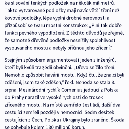
ke slisování tenkých podložek na několik milimetrů.
Takto vytvarované podložky mají navíc větší tření než
kovové podložky, lépe vyplní drobné nerovnosti a
přizpůsobí se tvaru mostní konstrukce: „Plní tak dobře
funkci pevného vypodložení. Z těchto důvodů je zřejmé,
že samotné dřevěné podložky nesnížily spolehlivost
vysouvaného mostu a nebyly příčinou jeho zřícení.“
Stejným způsobem argumentoval i jeden z inženýrů,
kteří byli kvůli tragédii obviněni. „Dřevo snížilo tření.
Nemohlo způsobit havárii mostu. Když čtu, že znalci byli
zděšeni, jsem také zděšen,“ řekl. Nehoda se stala 8.
srpna. Mezinárodní rychlík Comenius jedoucí z Polska
do Prahy narazil ve vysoké rychlosti do trosek
zříceného mostu. Na místě zemřelo šest lidí, další dva
cestující zemřeli později v nemocnici. Sedm desítek
cestujících z Čech, Polska i Ukrajiny bylo zraněno. Škoda
se pohybuje kolem 180 milionů korun.