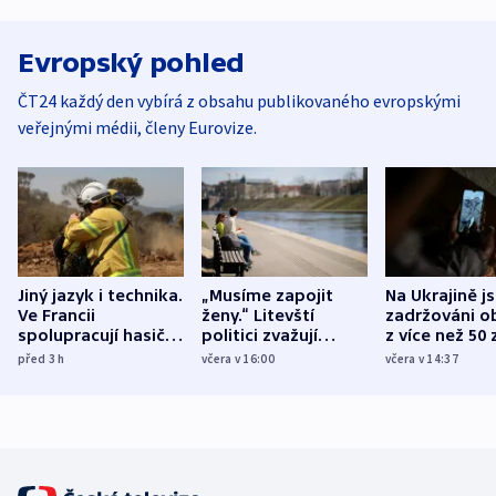
Evropský pohled
ČT24 každý den vybírá z obsahu publikovaného evropskými
veřejnými médii, členy Eurovize.
Jiný jazyk i technika.
„Musíme zapojit
Na Ukrajině j
Ve Francii
ženy.“ Litevští
zadržováni o
spolupracují hasiči z
politici zvažují
z více než 50 
různých zemí
dohodu o
Bojovali na s
před 3
h
včera v 16:00
včera v 14:37
demografii
Ruska