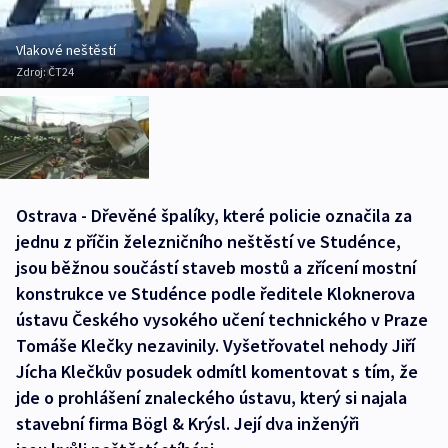
Vlakové neštěstí
Zdroj:
ČT24
Ostrava - Dřevěné špalíky, které policie označila za
jednu z příčin železničního neštěstí ve Studénce,
jsou běžnou součástí staveb mostů a zřícení mostní
konstrukce ve Studénce podle ředitele Kloknerova
ústavu Českého vysokého učení technického v Praze
Tomáše Klečky nezavinily. Vyšetřovatel nehody Jiří
Jícha Klečkův posudek odmítl komentovat s tím, že
jde o prohlášení znaleckého ústavu, který si najala
stavební firma Bögl & Krýsl. Její dva inženýři