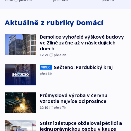
v Lipsku dronem
techniku i akce
bojkotu
byla munice
Aktuálně z rubriky
Domácí
Demolice vyhořelé výškové budovy
ve Zlíně začne až v následujících
dnech
12:29
před 2
h
Sečteno: Pardubický kraj
VIDEO
před 3
h
Průmyslová výroba v červnu
vzrostla nejvíce od prosince
10:10
před 7
h
Státní zástupce obžaloval pět lidí a
jednu právnickou osobu v kauze