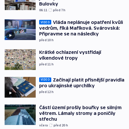
Bulovky
06:11
před 7
h
Vláda neplánuje opatření kvůli
VIDEO
vedrům, říká Maříková. Svárovská:
Připravme se na následky
před 10
h
Krátké ochlazení vystřídají
víkendové tropy
před 11
h
Začínají platit přísnější pravidla
VIDEO
pro ukrajinské uprchlíky
před 12
h
Částí území prošly bouřky se silným
větrem. Lámaly stromy a poničily
střechu
včera
před 20
h