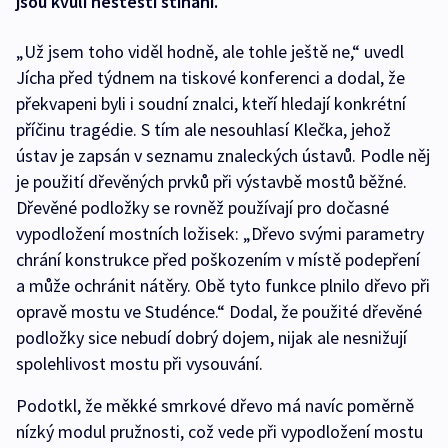
jsou kvůli neštěstí stíháni.
„Už jsem toho viděl hodně, ale tohle ještě ne,“ uvedl
Jícha před týdnem na tiskové konferenci a dodal, že
překvapeni byli i soudní znalci, kteří hledají konkrétní
příčinu tragédie. S tím ale nesouhlasí Klečka, jehož
ústav je zapsán v seznamu znaleckých ústavů. Podle něj
je použití dřevěných prvků při výstavbě mostů běžné.
Dřevěné podložky se rovněž používají pro dočasné
vypodložení mostních ložisek: „Dřevo svými parametry
chrání konstrukce před poškozením v místě podepření
a může ochránit nátěry. Obě tyto funkce plnilo dřevo při
opravě mostu ve Studénce.“ Dodal, že použité dřevěné
podložky sice nebudí dobrý dojem, nijak ale nesnižují
spolehlivost mostu při vysouvání.
Podotkl, že měkké smrkové dřevo má navíc poměrně
nízký modul pružnosti, což vede při vypodložení mostu