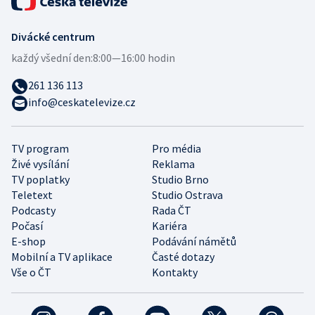
Divácké centrum
každý všední den:
8:00—16:00 hodin
261 136 113
info@ceskatelevize.cz
TV program
Pro média
Živé vysílání
Reklama
TV poplatky
Studio Brno
Teletext
Studio Ostrava
Podcasty
Rada ČT
Počasí
Kariéra
E-shop
Podávání námětů
Mobilní a TV aplikace
Časté dotazy
Vše o ČT
Kontakty