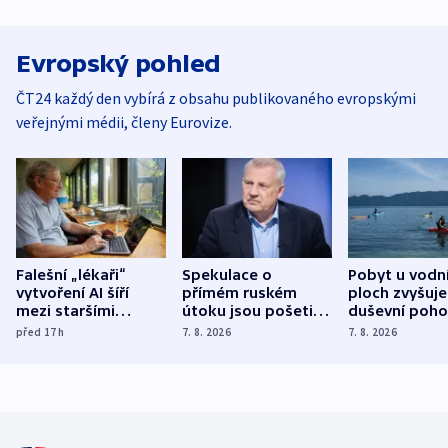
Evropský pohled
ČT24 každý den vybírá z obsahu publikovaného evropskými
veřejnými médii, členy Eurovize.
Falešní „lékaři“
Spekulace o
Pobyt u vodn
vytvoření AI šíří
přímém ruském
ploch zvyšuje
mezi staršími
útoku jsou pošetilé,
duševní poho
Poláky nebezpečné
míní estonský
ukázala
před 17
h
7. 8. 2026
7. 8. 2026
zdravotní rady
bezpečnostní
mezinárodní 
expert