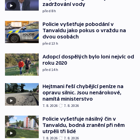
zadržování vody
před 8
h
Policie vyšetřuje pobodání v
Tanvaldu jako pokus o vraždu na
dvou osobách
před 13
h
Adopcí dospělých bylo loni nejvíc od
roku 2020
před 14
h
Hejtmani řeší chybějící peníze na
opravu silnic. Jsou nenárokové,
namítá ministerstvo
7. 8. 2026
7. 8. 2026
Policie vyšetřuje násilný čin v
Tanvaldu, bodná zranění při něm
utrpěli tři lidé
7. 8. 2026
7. 8. 2026