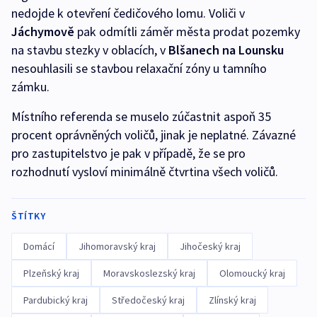
nedojde k otevření čedičového lomu. Voliči v
Jáchymově
pak odmítli záměr města prodat pozemky
na stavbu stezky v oblacích, v
Blšanech na Lounsku
nesouhlasili se stavbou relaxační zóny u tamního
zámku.
Místního referenda se muselo zúčastnit aspoň 35
procent oprávněných voličů, jinak je neplatné. Závazné
pro zastupitelstvo je pak v případě, že se pro
rozhodnutí vysloví minimálně čtvrtina všech voličů.
ŠTÍTKY
Domácí
Jihomoravský kraj
Jihočeský kraj
Plzeňský kraj
Moravskoslezský kraj
Olomoucký kraj
Pardubický kraj
Středočeský kraj
Zlínský kraj