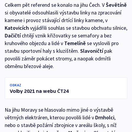
Celkem pět referend se konalo na jihu Čech. V
Ševětíně
si obyvatelé odsouhlasili výstavbu linky na zpracování
kamene i provoz stávající drtící linky kamene, v
Katovicích
vyjádřili souhlas se stavbou obchvatu silnice,
Dačičtí
chtějí vznik křižovatky se semafory a bez
kruhového objezdu a lidé v
Temelíně
se vyslovili pro
stavbu sportovní haly s kluzištěm.
Slavoničtí
pak
povolili záměr pokácet stromy, a naopak odmítli
obměnu březové aleje.
ODKAZ
Volby 2021 na webu ČT24
Na jihu Moravy se hlasovalo mimo jiné o výstavbě
větrných elektráren, kterou povolili lidé v
Drnholci
,
nebo o stavbě požární zbrojnice v areálu školy, s níž