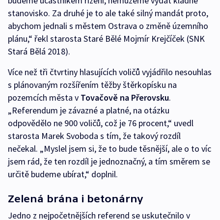
budeme účastníkem řízení, nemůžeme vydat kladné
stanovisko. Za druhé je to ale také silný mandát proto,
abychom jednali s městem Ostrava o změně územního
plánu,“ řekl starosta Staré Bělé Mojmír Krejčíček (SNK
Stará Bělá 2018).
Více než tři čtvrtiny hlasujících voličů vyjádřilo nesouhlas
s plánovaným rozšířením těžby štěrkopísku na
pozemcích města v
Tovačově na Přerovsku
.
„Referendum je závazné a platné, na otázku
odpovědělo ne 900 voličů, což je 76 procent,“ uvedl
starosta Marek Svoboda s tím, že takový rozdíl
nečekal. „Myslel jsem si, že to bude těsnější, ale o to víc
jsem rád, že ten rozdíl je jednoznačný, a tím směrem se
určitě budeme ubírat,“ doplnil.
Zelená brána i betonárny
Jedno z nejpočetnějších referend se uskutečnilo v