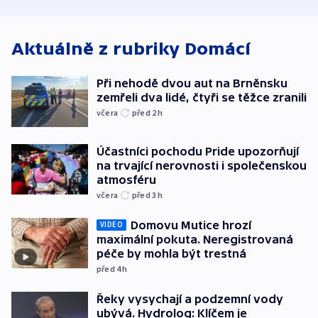
atmosféru
spravedlnosti
od plynovod
Aktuálně z rubriky
Domácí
Při nehodě dvou aut na Brněnsku
zemřeli dva lidé, čtyři se těžce zranili
včera
před 2
h
Účastníci pochodu Pride upozorňují
na trvající nerovnosti i společenskou
atmosféru
včera
před 3
h
Domovu Mutice hrozí
VIDEO
maximální pokuta. Neregistrovaná
péče by mohla být trestná
před 4
h
Řeky vysychají a podzemní vody
ubývá. Hydrolog: Klíčem je