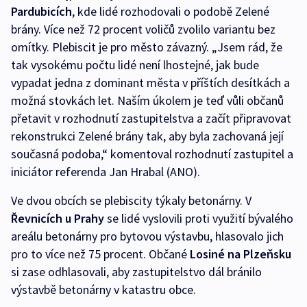
Pardubicích
, kde lidé rozhodovali o podobě Zelené
brány. Více než 72 procent voličů zvolilo variantu bez
omítky. Plebiscit je pro město závazný. „Jsem rád, že
tak vysokému počtu lidé není lhostejné, jak bude
vypadat jedna z dominant města v příštích desítkách a
možná stovkách let. Naším úkolem je teď vůli občanů
přetavit v rozhodnutí zastupitelstva a začít připravovat
rekonstrukci Zelené brány tak, aby byla zachovaná její
současná podoba,“ komentoval rozhodnutí zastupitel a
iniciátor referenda Jan Hrabal (ANO).
Ve dvou obcích se plebiscity týkaly betonárny. V
Řevnicích u Prahy
se lidé vyslovili proti využití bývalého
areálu betonárny pro bytovou výstavbu, hlasovalo jich
pro to více než 75 procent. Občané
Losiné na Plzeňsku
si zase odhlasovali, aby zastupitelstvo dál bránilo
výstavbě betonárny v katastru obce.