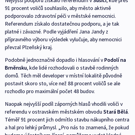
Nejvyšší podporu získalo referendum v
Sušici
, kde přes
91 procent voličů souhlasilo, aby město aktivně
podporovalo zdravotní péči v městské nemocnici.
Referendum získalo dostatečnou podporu, a je tak
platné i závazné. Podle vyjádření Jana Jandy z
přípravného výboru výsledek vylučuje, aby nemocnici
převzal Plzeňský kraj.
Podobně jednoznačně dopadlo i hlasování v
Podolí na
Brněnsku
, kde lidé rozhodovali o stavbě rodinných
domů. Těch měl developer v místní lokalitě původně
postavit skoro sto, více než 88 procent voličů se ale
rozhodlo pro maximální počet 48 budov.
Naopak nejvyšší podíl záporných hlasů vhodili voliči v
referendu v ostravském městském obvodu
Stará Bělá
.
Téměř 91 procent jich odmítlo stavbu nákupního centra
a hal pro lehký průmysl. „Pro nás to znamená, že pokud