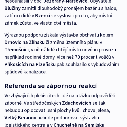
nesouhlasili v obci
Jezeřany-Maršovice
. Obyvatelé
Blučiny
zamítli dlouhodobý pronájem bazénu s halou,
zatímco lidé v
Bzenci
se vyslovili pro to, aby místní
zámek zůstal ve vlastnictví města.
Výraznou podporu získala výstavba obchvatu kolem
Drnovic na Zlínsku
či změna územního plánu v
Třemošnici
, v němž lidé chtějí místo nového provozu
například rodinné domy. Více než 70 procent voličů v
Příkosicích na Plzeňsku
pak souhlasilo s vybudováním
spádové kanalizace.
Referenda se zápornou reakcí
Ve zbývajících plebiscitech lidé na otázku odpověděli
záporně. Ve středočeských
Zduchovicích
se tak
nebudou oplocovat lesní plochy kvůli chovu jelena,
Velký Beranov
nebude podporovat výstavbu
logistického centra a v
Chuchelně na Semilsku