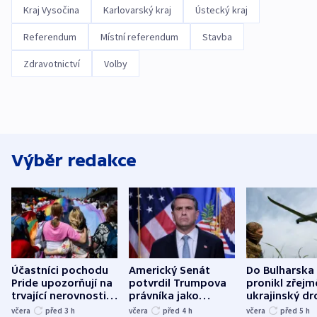
Kraj Vysočina
Karlovarský kraj
Ústecký kraj
Referendum
Místní referendum
Stavba
Zdravotnictví
Volby
Výběr redakce
Účastníci pochodu
Americký Senát
Do Bulharska
Pride upozorňují na
potvrdil Trumpova
pronikl zřejm
trvající nerovnosti i
právníka jako
ukrajinský dr
společenskou
ministra
explodoval k
včera
před 3
h
včera
před 4
h
včera
před 5
h