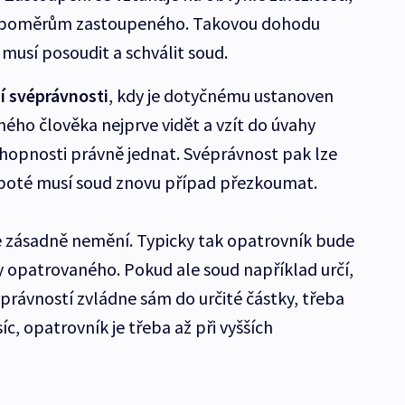
m poměrům zastoupeného. Takovou dohodu
usí posoudit a schválit soud.
 svéprávnosti
, kdy je dotyčnému ustanoven
ného člověka nejprve vidět a vzít do úvahy
hopnosti právně jednat. Svéprávnost pak lze
, poté musí soud znovu případ přezkoumat.
e zásadně nemění. Typicky tak opatrovník bude
 opatrovaného. Pokud ale soud například určí,
právností zvládne sám do určité částky, třeba
isíc, opatrovník je třeba až při vyšších