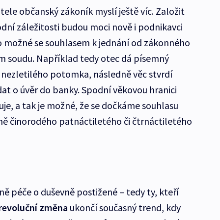
ele občanský zákoník myslí ještě víc. Založit
odní záležitosti budou moci nově i podnikavci
to možné se souhlasem k jednání od zákonného
em soudu. Například tedy otec dá písemný
nezletilého potomka, následně věc stvrdí
dat o úvěr do banky. Spodní věkovou hranici
uje, a tak je možné, že se dočkáme souhlasu
 činorodého patnáctiletého či čtrnáctiletého
ně péče o duševně postižené – tedy ty, kteří
revoluční změna
ukončí současný trend, kdy