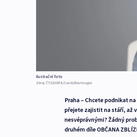
Ilustrační foto
Zdroj:
ČT24/ISIFA/CandyBox Images
Praha – Chcete podnikat na v
přejete zajistit na stáří, a
nesvéprávnými? Žádný prob
druhém díle OBČANA ZBLÍZK