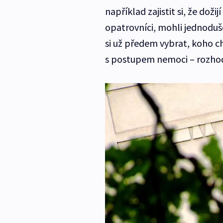
například zajistit si, že doži
opatrovníci, mohli jednodu
si už předem vybrat, koho c
s postupem nemoci – rozhod