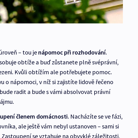
úroveň – tou je
nápomoc při rozhodování
.
obuje obtíže a buď zůstanete plně svéprávní,
zeni. Kvůli obtížím ale potřebujete pomoc.
 o nápomoci, v níž si zajistíte lidově řečeno
bude radit a bude s vámi absolvovat právní
nájmu.
upení členem domácnosti
. Nacházíte se ve fázi,
vníka, ale ještě vám nebyl ustanoven – sami si
e. Zastoupení se vztahuje na obvyklé záležitosti,