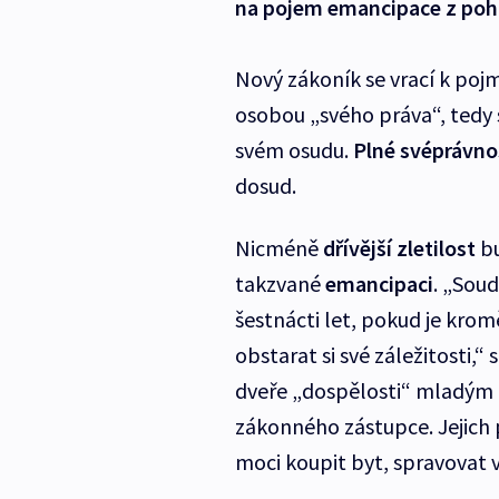
na pojem emancipace z poh
Nový zákoník se vrací k pojm
osobou „svého práva“, tedy
svém osudu.
Plné svéprávno
dosud.
Nicméně
dřívější zletilost
b
takzvané
emancipaci
. „Sou
šestnácti let, pokud je krom
obstarat si své záležitosti,“ 
dveře „dospělosti“ mladým li
zákonného zástupce. Jejich 
moci koupit byt, spravovat vl