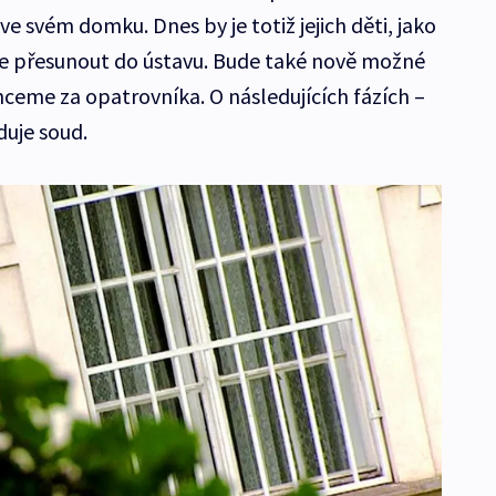
jí ve svém domku. Dnes by je totiž jejich děti, jako
še přesunout do ústavu. Bude také nově možné
hceme za opatrovníka. O následujících fázích –
uje soud.