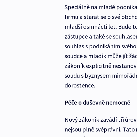
Speciálně na mladé podnikat
firmu a starat se o své obch
mladší osmnácti let. Bude 
zástupce a také se souhlas
souhlas s podnikáním svého 
soudce a mladík může jít žá
zákoník explicitně nestanov
soudu s byznysem mimořádně
dorostence.
Péče o duševně nemocné
Nový zákoník zavádí tři úrov
nejsou plně svéprávní. Tato