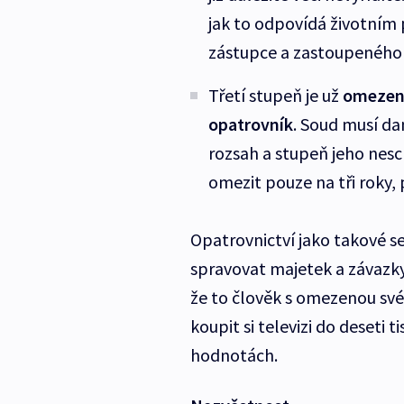
jak to odpovídá životní
zástupce a zastoupeného m
Třetí stupeň je už
omezení
opatrovník
. Soud musí da
rozsah a stupeň jeho nesc
omezit pouze na tři roky
Opatrovnictví jako takové s
spravovat majetek a závazky
že to člověk s omezenou své
koupit si televizi do deseti t
hodnotách.