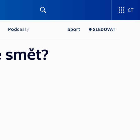
ČT
Podcasty
Sport
SLEDOVAT
 smět?