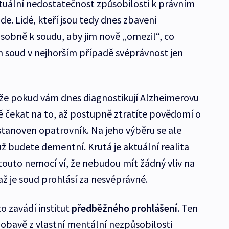
ktuální nedostatečnost způsobilosti k právním
. Lidé, kteří jsou tedy dnes zbaveni
sobně k soudu, aby jim nově „omezil“, co
m soud v nejhorším případě svéprávnost jen
 že pokud vám dnes diagnostikují Alzheimerovu
 čekat na to, až postupně ztratíte povědomí o
tanoven opatrovník. Na jeho výběru se ale
ž budete dementní. Krutá je aktuální realita
 s touto nemocí ví, že nebudou mít žádný vliv na
až je soud prohlásí za nesvéprávné.
 zavádí institut
předběžného prohlášení
. Ten
 obavě z vlastní mentální nezpůsobilosti