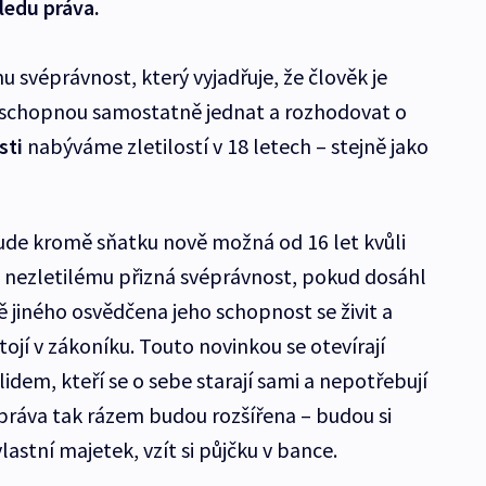
ledu práva.
u svéprávnost, který vyjadřuje, že člověk je
 schopnou samostatně jednat a rozhodovat o
sti
nabýváme zletilostí v 18 letech – stejně jako
ude kromě sňatku nově možná od 16 let kvůli
d nezletilému přizná svéprávnost, pokud dosáhl
ě jiného osvědčena jeho schopnost se živit a
stojí v zákoníku. Touto novinkou se otevírají
dem, kteří se o sebe starají sami a nepotřebují
práva tak rázem budou rozšířena – budou si
astní majetek, vzít si půjčku v bance.