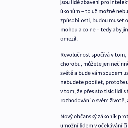
jsou lidé zbaveni pro intele
úkonům – to už možné nebude
způsobilosti, budou muset o
mohou a co ne – tedy aby ji
omezil.
Revolučnost spočívá v tom,
chorobu, můžete jen nečinně
světě a bude vám soudem us
nebudete podílet, protože u
v tom, že přes sto tisíc lidí
rozhodování o svém životě, 
Nový občanský zákoník proto
umožní lidem v očekávání či