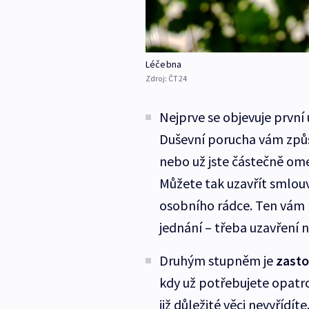
Léčebna
Zdroj:
ČT24
Nejprve se objevuje první 
Duševní porucha vám způs
nebo už jste částečně ome
Můžete tak uzavřít smlouvu
osobního rádce. Ten vám 
jednání – třeba uzavření 
Druhým stupněm je
zasto
kdy už potřebujete opatro
již důležité věci nevyřídít