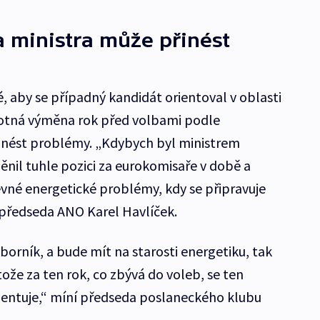
 ministra může přinést
é, aby se případný kandidát orientoval v oblasti
otná výměna rok před volbami podle
řinést problémy. „Kdybych byl ministrem
nil tuhle pozici za eurokomisaře v době a
zjevné energetické problémy, kdy se připravuje
opředseda ANO Karel Havlíček.
borník, a bude mít na starosti energetiku, tak
ože za ten rok, co zbývá do voleb, se ten
orientuje,“ míní předseda poslaneckého klubu