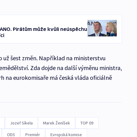
 ANO. Pirátům může kvůli neúspěchu
ci
o už šest změn. Například na ministerstvu
zemědělství. Zda dojde na další výměnu ministra,
h na eurokomisaře má česká vláda oficiálně
Jozef Síkela
Marek Ženíšek
TOP 09
ODS
Premiér
Evropská komise