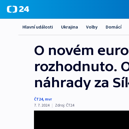
Hlavní události
Ukrajina
Volby
Domácí
O novém eurok
rozhodnuto. O
náhrady za Sí
ČT24
,
mvr
7. 7. 2024
|
Zdroj:
ČT24