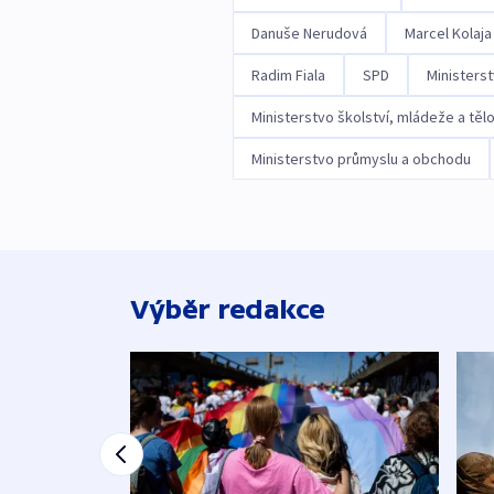
Danuše Nerudová
Marcel Kolaja
Radim Fiala
SPD
Ministers
Ministerstvo školství, mládeže a tě
Ministerstvo průmyslu a obchodu
Výběr redakce