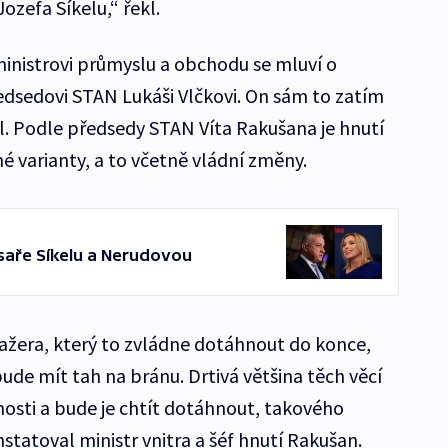
ozefa Síkelu,“ řekl.
istrovi průmyslu a obchodu se mluví o
sedovi STAN Lukáši Vlčkovi. On sám to zatím
il. Podle předsedy STAN Víta Rakušana je hnutí
 varianty, a to včetně vládní změny.
aře Síkelu a Nerudovou
žera, který to zvládne dotáhnout do konce,
ude mít tah na bránu. Drtivá většina těch věcí
nosti a bude je chtít dotáhnout, takového
statoval ministr vnitra a šéf hnutí Rakušan.