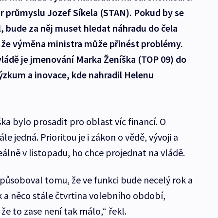
r průmyslu Jozef Síkela (STAN). Pokud by se
, bude za něj muset hledat náhradu do čela
, že výměna ministra může přinést problémy.
ládě je jmenování Marka Ženíška (TOP 09) do
ýzkum a inovace, kde nahradil Helenu
a bylo prosadit pro oblast víc financí. O
le jedná. Prioritou je i zákon o vědě, vývoji a
eálně v listopadu, ho chce projednat na vládě.
působoval tomu, že ve funkci bude necelý rok a
k a něco stále čtvrtina volebního období,
že to zase není tak málo,“ řekl.