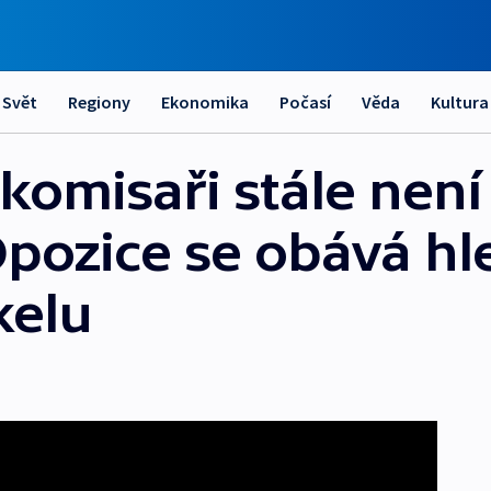
Svět
Regiony
Ekonomika
Počasí
Věda
Kultura
omisaři stále není
pozice se obává hl
kelu