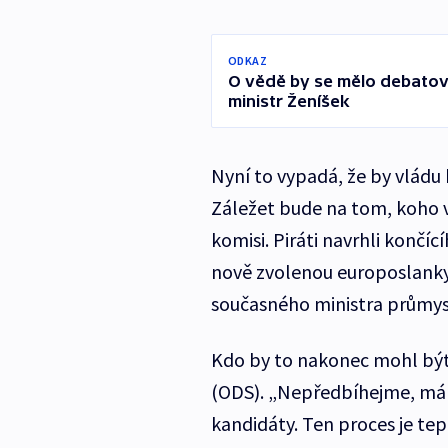
ODKAZ
O vědě by se mělo debatova
ministr Ženíšek
Nyní to vypadá, že by vládu
Záležet bude na tom, koho 
komisi. Piráti navrhli končí
nově zvolenou europoslanky
současného ministra průmys
Kdo by to nakonec mohl být,
(ODS). „Nepředbíhejme, mám
kandidáty. Ten proces je te