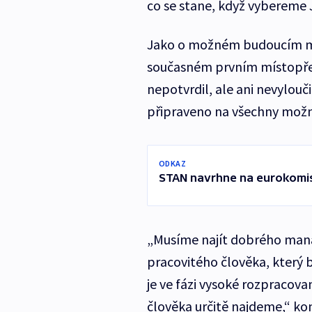
co se stane, když vybereme J
Jako o možném budoucím min
současném prvním místopřed
nepotvrdil, ale ani nevylouč
připraveno na všechny možné
ODKAZ
STAN navrhne na eurokomis
„Musíme najít dobrého mana
pracovitého člověka, který b
je ve fázi vysoké rozpracova
člověka určitě najdeme,“ kon