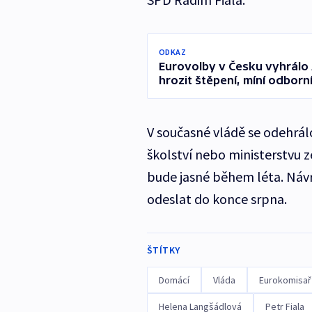
ODKAZ
Eurovolby v Česku vyhrálo
hrozit štěpení, míní odborní
V současné vládě se odehrál
školství nebo ministerstvu 
bude jasné během léta. Návr
odeslat do konce srpna.
ŠTÍTKY
Domácí
Vláda
Eurokomisař
Helena Langšádlová
Petr Fiala