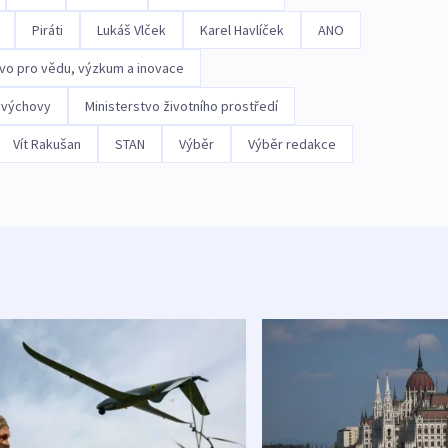
Piráti
Lukáš Vlček
Karel Havlíček
ANO
tvo pro vědu, výzkum a inovace
lovýchovy
Ministerstvo životního prostředí
Vít Rakušan
STAN
Výběr
Výběr redakce