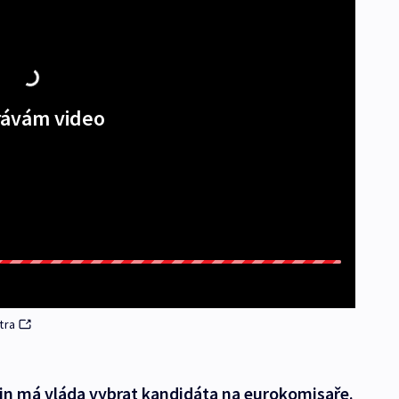
ávám video
tra
in má vláda vybrat kandidáta na eurokomisaře.