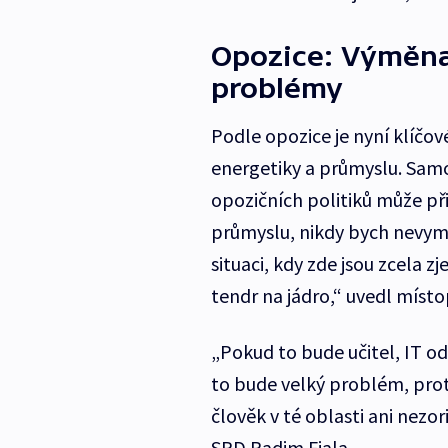
Opozice: Výměna
problémy
Podle opozice je nyní klíčov
energetiky a průmyslu. Sam
opozičních politiků může p
průmyslu, nikdy bych nevymě
situaci, kdy zde jsou zcela 
tendr na jádro,“ uvedl míst
„Pokud to bude učitel, IT od
to bude velký problém, prot
člověk v té oblasti ani nez
SPD Radim Fiala.