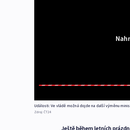
Nahr
Události: Ve vládě možná dojde na další výměnu minis
Zdroj:
ČT24
Ještě během letních prázdn