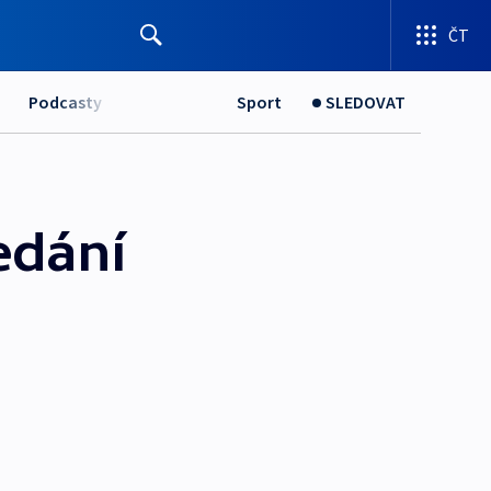
ČT
Podcasty
Sport
SLEDOVAT
edání