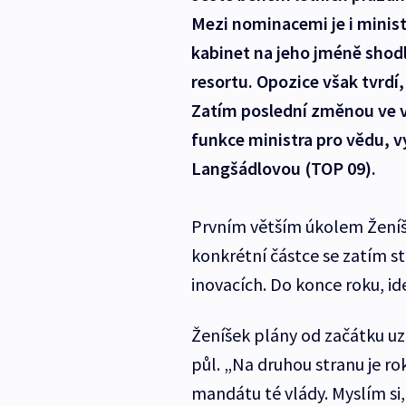
Mezi nominacemi je i minist
kabinet na jeho jméně shodl
resortu. Opozice však tvrdí
Zatím poslední změnou ve v
funkce ministra pro vědu, v
Langšádlovou (TOP 09).
Prvním větším úkolem Ženíšk
konkrétní částce se zatím stá
inovacích. Do konce roku, id
Ženíšek plány od začátku uz
půl. „Na druhou stranu je ro
mandátu té vlády. Myslím si, 