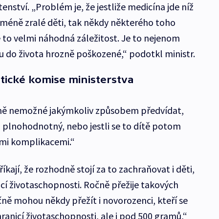
tenství. „Problém je, že jestliže medicína jde níž
ě méně zralé děti, tak někdy některého toho
e to velmi náhodná záležitost. Je to nejenom
sou do života hrozně poškozené,“ podotkl ministr.
tické komise ministerstva
tně nemožné jakýmkoliv způsobem předvídat,
 a plnohodnotný, nebo jestli se to dítě potom
mi komplikacemi.“
kají, že rozhodně stojí za to zachraňovat i děti,
nicí životaschopnosti. Ročně přežije takových
čně mohou někdy přežít i novorozenci, kteří se
anicí životaschopnosti, ale i pod 500 gramů,“