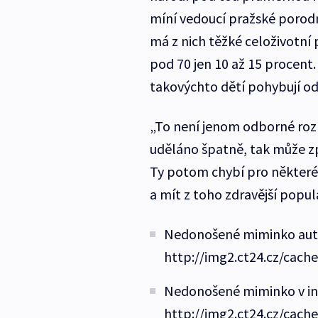
míní vedoucí pražské porodni
má z nich těžké celoživotní 
pod 70 jen 10 až 15 procent
takovýchto dětí pohybují od 8
„To není jenom odborné rozho
uděláno špatně, tak může zp
Ty potom chybí pro některé s
a mít z toho zdravější popul
Nedonošené miminko autor
http://img2.ct24.cz/cach
Nedonošené miminko v ink
http://img2.ct24.cz/cach