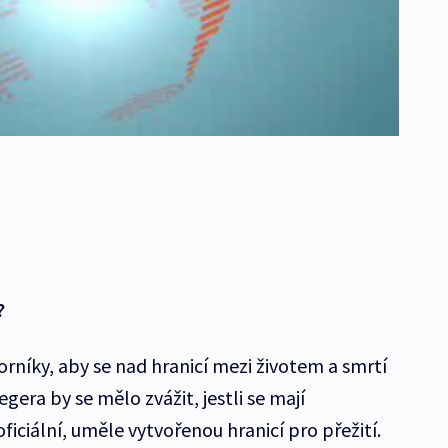
?
rníky, aby se nad hranicí mezi životem a smrtí
gera by se mělo zvážit, jestli se mají
iciální, uměle vytvořenou hranicí pro přežití.