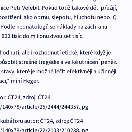
ce Petr Velebil. Pokud totiž takové děti přežijí,
postižení jako obrnu, slepotu, hluchotu nebo IQ
. Podle neonatologů se náklady na záchranu
00 tisíc do milionu dvou set tisíc.
dnutí, ale i rozhodnutí etické, které když je
ůsobit strašné tragédie a velké utrácení peněz.
tavy, které je možné léčit efektivněji a účinněji
aci,“ míní Heger.
: ČT24, zdroj: ČT24
e/140x78/article/25/2444/244357.jpg
ubátoru autor: ČT24, zdroj: ČT24
e/140x78/article/22/2103/210238.jpg