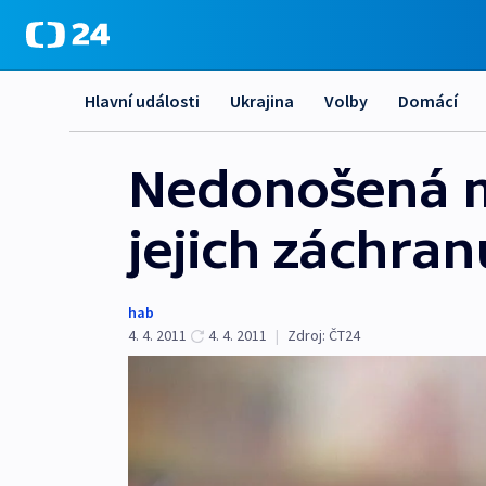
Hlavní události
Ukrajina
Volby
Domácí
Nedonošená mi
jejich záchran
hab
4. 4. 2011
4. 4. 2011
|
Zdroj:
ČT24