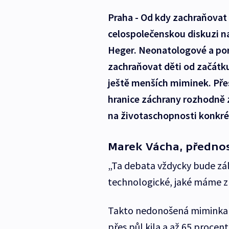
Praha - Od kdy zachraňovat 
celospolečenskou diskuzi na
Heger. Neonatologové a por
zachraňovat děti od začátku
ještě menších miminek. Přes
hranice záchrany rozhodně 
na životaschopnosti konkr
Marek Vácha, přednost
„Ta debata vždycky bude zál
technologické, jaké máme zn
Takto nedonošená miminka s
přes půl kila a až 65 procent 