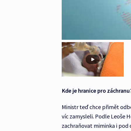
Kde je hranice pro záchranu
Ministr teď chce přimět odbo
víc zamysleli. Podle Leoše He
zachraňovat miminka i pod of