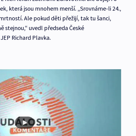
ek, která jsou mnohem menší. „Srovnáme-li 24.,
úmrtností. Ale pokud děti přežijí, tak tu šanci,
ně stejnou,“ uvedl předseda České
JEP Richard Plavka.