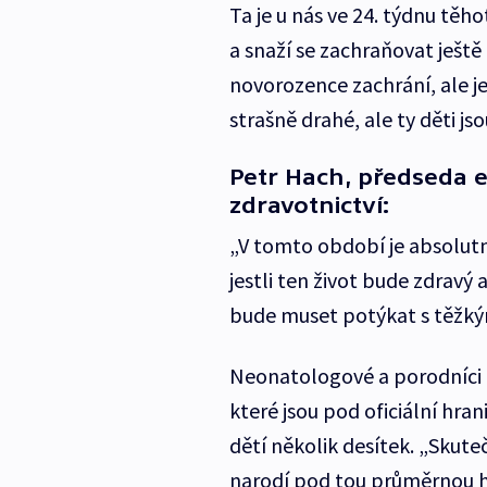
Ta je u nás ve 24. týdnu těho
a snaží se zachraňovat ješt
novorozence zachrání, ale j
strašně drahé, ale ty děti j
Petr Hach, předseda e
zdravotnictví:
„V tomto období je absolu
jestli ten život bude zdravý
bude muset potýkat s těžký
Neonatologové a porodníci ří
které jsou pod oficiální hra
dětí několik desítek. „Skute
narodí pod tou průměrnou hr