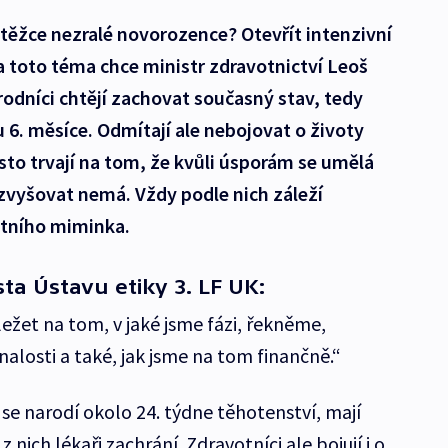
těžce nezralé novorozence? Otevřít intenzivní
 toto téma chce ministr zdravotnictví Leoš
odníci chtějí zachovat současný stav, tedy
 6. měsíce. Odmítají ale nebojovat o životy
to trvají na tom, že kvůli úsporám se umělá
zvyšovat nemá. Vždy podle nich záleží
étního miminka.
a Ústavu etiky 3. LF UK:
ežet na tom, v jaké jsme fázi, řekněme,
alosti a také, jak jsme na tom finančně.“
e narodí okolo 24. týdne těhotenství, mají
z nich lékaři zachrání. Zdravotníci ale bojují i o