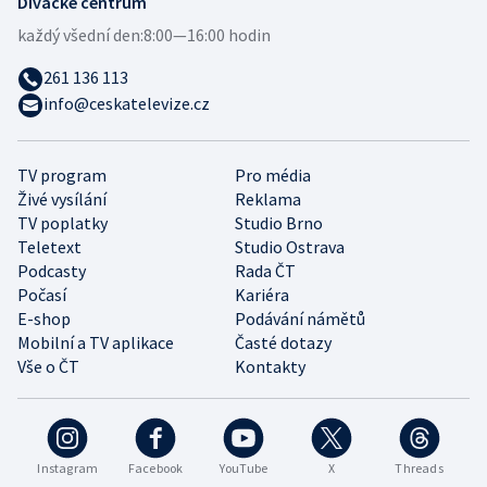
Divácké centrum
každý všední den:
8:00—16:00 hodin
261 136 113
info@ceskatelevize.cz
TV program
Pro média
Živé vysílání
Reklama
TV poplatky
Studio Brno
Teletext
Studio Ostrava
Podcasty
Rada ČT
Počasí
Kariéra
E-shop
Podávání námětů
Mobilní a TV aplikace
Časté dotazy
Vše o ČT
Kontakty
Instagram
Facebook
YouTube
X
Threads