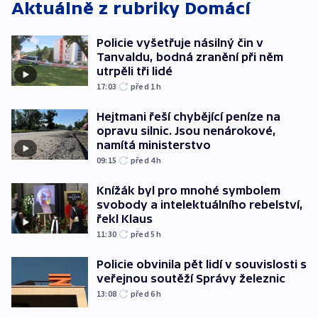
Aktuálně z rubriky
Domácí
Policie vyšetřuje násilný čin v
Tanvaldu, bodná zranění při něm
utrpěli tři lidé
17:03
před 1
h
Hejtmani řeší chybějící peníze na
opravu silnic. Jsou nenárokové,
namítá ministerstvo
09:15
před 4
h
Knížák byl pro mnohé symbolem
svobody a intelektuálního rebelství,
řekl Klaus
11:30
před 5
h
Policie obvinila pět lidí v souvislosti s
veřejnou soutěží Správy železnic
13:08
před 6
h