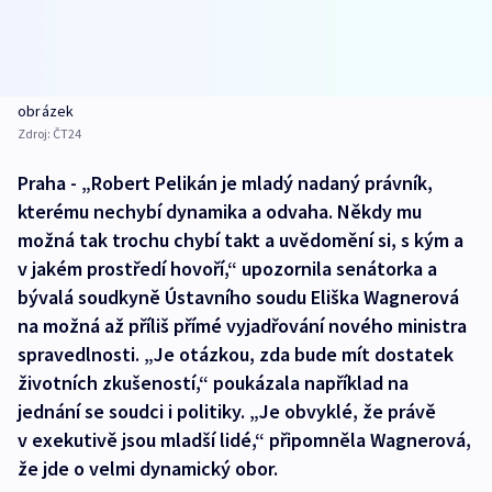
obrázek
Zdroj:
ČT24
Praha - „Robert Pelikán je mladý nadaný právník,
kterému nechybí dynamika a odvaha. Někdy mu
možná tak trochu chybí takt a uvědomění si, s kým a
v jakém prostředí hovoří,“ upozornila senátorka a
bývalá soudkyně Ústavního soudu Eliška Wagnerová
na možná až příliš přímé vyjadřování nového ministra
spravedlnosti. „Je otázkou, zda bude mít dostatek
životních zkušeností,“ poukázala například na
jednání se soudci i politiky. „Je obvyklé, že právě
v exekutivě jsou mladší lidé,“ připomněla Wagnerová,
že jde o velmi dynamický obor.