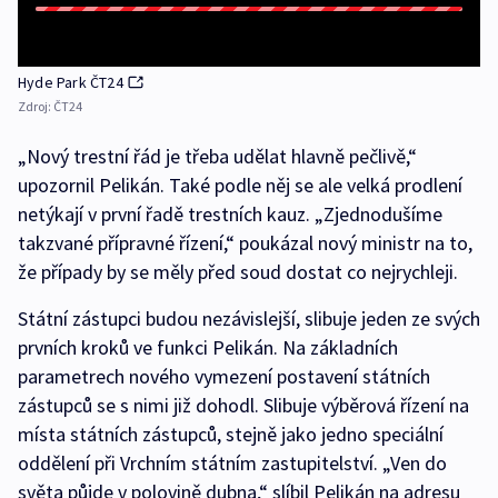
Hyde Park ČT24
Zdroj:
ČT24
„Nový trestní řád je třeba udělat hlavně pečlivě,“
upozornil Pelikán. Také podle něj se ale velká prodlení
netýkají v první řadě trestních kauz. „Zjednodušíme
takzvané přípravné řízení,“ poukázal nový ministr na to,
že případy by se měly před soud dostat co nejrychleji.
Státní zástupci budou nezávislejší, slibuje jeden ze svých
prvních kroků ve funkci Pelikán. Na základních
parametrech nového vymezení postavení státních
zástupců se s nimi již dohodl. Slibuje výběrová řízení na
místa státních zástupců, stejně jako jedno speciální
oddělení při Vrchním státním zastupitelství. „Ven do
světa půjde v polovině dubna,“ slíbil Pelikán na adresu