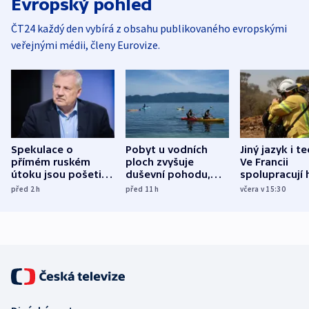
Evropský pohled
ČT24 každý den vybírá z obsahu publikovaného evropskými
veřejnými médii, členy Eurovize.
Spekulace o
Pobyt u vodních
Jiný jazyk i t
přímém ruském
ploch zvyšuje
Ve Francii
útoku jsou pošetilé,
duševní pohodu,
spolupracují h
míní estonský
ukázala
různých zemí
před 2
h
před 11
h
včera v 15:30
bezpečnostní
mezinárodní studie
expert