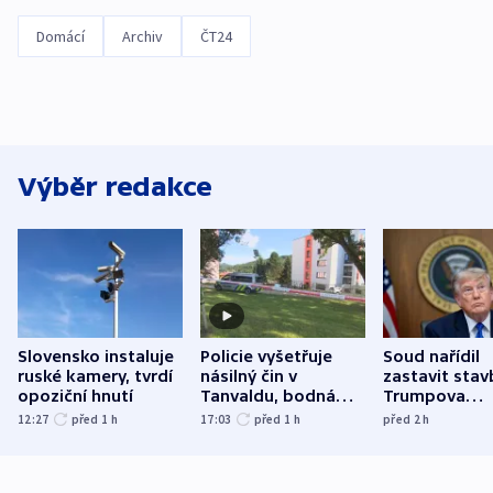
Domácí
Archiv
ČT24
Výběr redakce
Slovensko instaluje
Policie vyšetřuje
Soud nařídil
ruské kamery, tvrdí
násilný čin v
zastavit stav
opoziční hnutí
Tanvaldu, bodná
Trumpova
zranění při něm
tanečního sá
12:27
před 1
h
17:03
před 1
h
před 2
h
utrpěli tři lidé