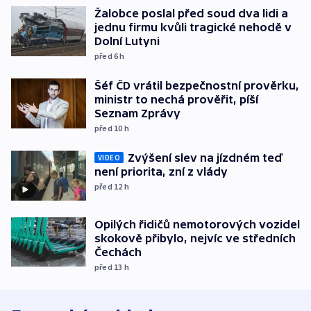
Žalobce poslal před soud dva lidi a
jednu firmu kvůli tragické nehodě v
Dolní Lutyni
před 6
h
Šéf ČD vrátil bezpečnostní prověrku,
ministr to nechá prověřit, píší
Seznam Zprávy
před 10
h
Zvýšení slev na jízdném teď
VIDEO
není priorita, zní z vlády
před 12
h
Opilých řidičů nemotorových vozidel
skokově přibylo, nejvíc ve středních
Čechách
před 13
h