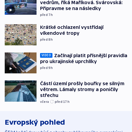
vedrům, říká Maříková. Svárovská:
Připravme se na následky
před 7
h
Krátké ochlazení vystřídají
víkendové tropy
před 8
h
Začínají platit přísnější pravidla
VIDEO
pro ukrajinské uprchlíky
před 9
h
Částí území prošly bouřky se silným
větrem. Lámaly stromy a poničily
střechu
včera
před 17
h
Evropský pohled