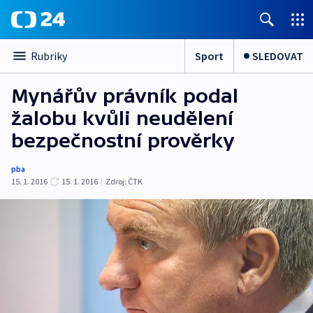
Sport
SLEDOVAT
Rubriky
Mynářův právník podal
žalobu kvůli neudělení
bezpečnostní prověrky
pba
15. 1. 2016
15. 1. 2016
|
Zdroj:
ČTK