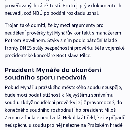
prověřovaných záležitostí. Proto ji prý v dokumentech
neuvedl, což NBÚ po podání rozkladu uznal.
Trojan také odmítl, že by mezi argumenty pro
neudělení prověrky byl Mynářův kontakt s manažerem
Petrem Kovylinem. Styky s ním podle páteční Mladé
fronty DNES stály bezpečnostní prověrku šéfa vojenské
prezidentské kanceláře Rostislava Pilce.
Prezident Mynáře do ukončení
soudního sporu neodvolá
Pokud Mynář u pražského městského soudu neuspěje,
bude moci podat stížnost k Nejvyššímu správnímu
soudu. I když neudělení prověrky je již pravomocné, do
konečného soudního rozhodnutí ho prezident Miloš
Zeman z funkce neodvolá. Několikrát řekl, že i v případě
neúspěchu u soudu pro něj nalezne na Pražském hradě