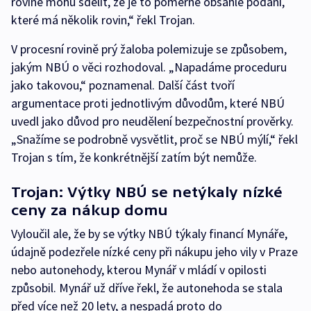
rovině mohu sdělit, že je to poměrně obsáhlé podání,
které má několik rovin,“ řekl Trojan.
V procesní rovině prý žaloba polemizuje se způsobem,
jakým NBÚ o věci rozhodoval. „Napadáme proceduru
jako takovou,“ poznamenal. Další část tvoří
argumentace proti jednotlivým důvodům, které NBÚ
uvedl jako důvod pro neudělení bezpečnostní prověrky.
„Snažíme se podrobně vysvětlit, proč se NBÚ mýlí,“ řekl
Trojan s tím, že konkrétnější zatím být nemůže.
Trojan: Výtky NBÚ se netýkaly nízké
ceny za nákup domu
Vyloučil ale, že by se výtky NBÚ týkaly financí Mynáře,
údajně podezřele nízké ceny při nákupu jeho vily v Praze
nebo autonehody, kterou Mynář v mládí v opilosti
způsobil. Mynář už dříve řekl, že autonehoda se stala
před více než 20 lety, a nespadá proto do