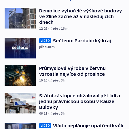
Demolice vyhořelé výškové budovy
ve Zlíně začne až v následujících
dnech
12:29
před 16
m
Sečteno: Pardubický kraj
VIDEO
před 30
m
Průmyslová výroba v červnu
vzrostla nejvíce od prosince
10:10
před 3
h
Státní zástupce obžaloval pět lidí a
jednu právnickou osobu v kauze
Bulovky
06:11
před 3
h
Vláda neplánuje opatření kvůli
VIDEO