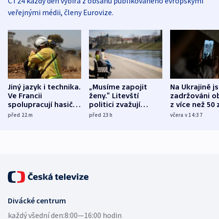
ČT24 každý den vybírá z obsahu publikovaného evropskými
veřejnými médii, členy Eurovize.
Jiný jazyk i technika.
„Musíme zapojit
Na Ukrajině j
Ve Francii
ženy.“ Litevští
zadržováni o
spolupracují hasiči z
politici zvažují
z více než 50 
různých zemí
dohodu o
Bojovali na s
před 22
m
před 23
h
včera v 14:37
demografii
Ruska
Divácké centrum
každý všední den:
8:00—16:00 hodin