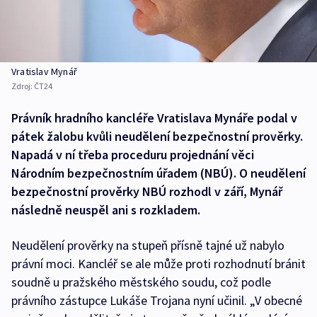
Vratislav Mynář
Zdroj:
ČT24
Právník hradního kancléře Vratislava Mynáře podal v
pátek žalobu kvůli neudělení bezpečnostní prověrky.
Napadá v ní třeba proceduru projednání věci
Národním bezpečnostním úřadem (NBÚ). O neudělení
bezpečnostní prověrky NBÚ rozhodl v září, Mynář
následně neuspěl ani s rozkladem.
Neudělení prověrky na stupeň přísně tajné už nabylo
právní moci. Kancléř se ale může proti rozhodnutí bránit
soudně u pražského městského soudu, což podle
právního zástupce Lukáše Trojana nyní učinil. „V obecné