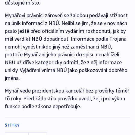
důstojné místo.
Mynářovi právníci zároveň se žalobou podávají stížnost
na únik informací z NBÚ. Nelíbí se jim, že se v novinách
psalo ještě před oficiálním vydáním rozhodnutí, jak by
měl verdikt NBÚ dopadnout. Informace podle Trojana
nemohl vynést nikdo jiný než zaměstnanci NBÚ,
protože Mynář ani jeho právníci do spisu nenahlíželi.
NBÚ už dříve kategoricky odmítl, že z něj informace
unikly. Vyjádření vnímá NBÚ jako poškozování dobrého
jména.
Mynář vede prezidentskou kancelář bez prověrky téměř
tři roky. Před žádostí o prověrku uvedl, že ji pro výkon
funkce podle zákona nepotřebuje.
ŠTÍTKY