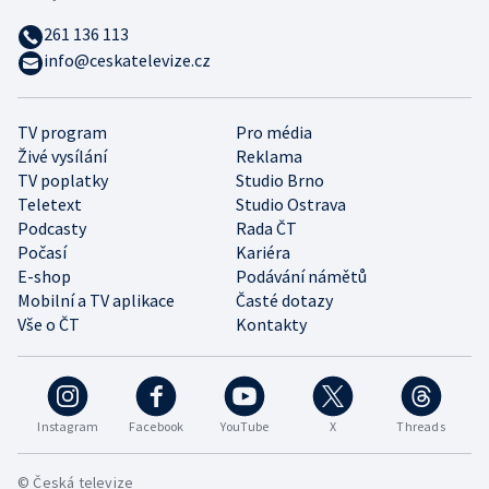
261 136 113
info@ceskatelevize.cz
TV program
Pro média
Živé vysílání
Reklama
TV poplatky
Studio Brno
Teletext
Studio Ostrava
Podcasty
Rada ČT
Počasí
Kariéra
E-shop
Podávání námětů
Mobilní a TV aplikace
Časté dotazy
Vše o ČT
Kontakty
Instagram
Facebook
YouTube
X
Threads
© Česká televize