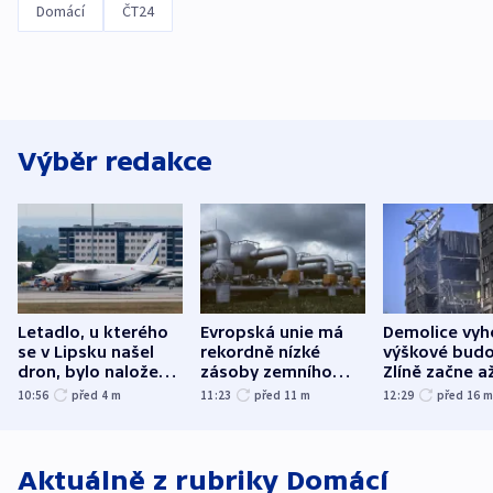
Domácí
ČT24
Výběr redakce
Letadlo, u kterého
Evropská unie má
Demolice vyh
se v Lipsku našel
rekordně nízké
výškové budo
dron, bylo naložené
zásoby zemního
Zlíně začne a
municí, píší média
plynu
následujících
10:56
před 4
m
11:23
před 11
m
12:29
před 16
Aktuálně z rubriky
Domácí