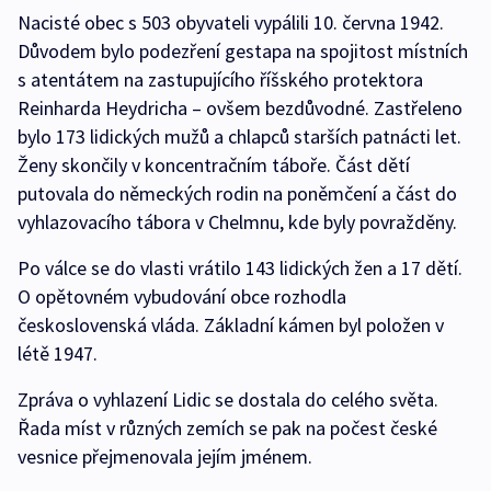
Nacisté obec s 503 obyvateli vypálili 10. června 1942.
Důvodem bylo podezření gestapa na spojitost místních
s atentátem na zastupujícího říšského protektora
Reinharda Heydricha – ovšem bezdůvodné. Zastřeleno
bylo 173 lidických mužů a chlapců starších patnácti let.
Ženy skončily v koncentračním táboře. Část dětí
putovala do německých rodin na poněmčení a část do
vyhlazovacího tábora v Chelmnu, kde byly povražděny.
Po válce se do vlasti vrátilo 143 lidických žen a 17 dětí.
O opětovném vybudování obce rozhodla
československá vláda. Základní kámen byl položen v
létě 1947.
Zpráva o vyhlazení Lidic se dostala do celého světa.
Řada míst v různých zemích se pak na počest české
vesnice přejmenovala jejím jménem.