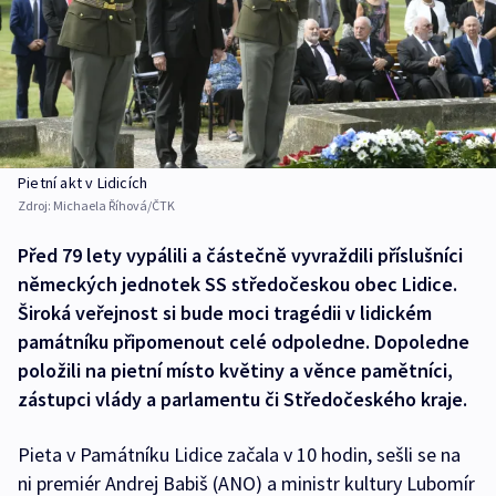
Pietní akt v Lidicích
Zdroj:
Michaela Říhová/ČTK
Před 79 lety vypálili a částečně vyvraždili příslušníci
německých jednotek SS středočeskou obec Lidice.
Široká veřejnost si bude moci tragédii v lidickém
památníku připomenout celé odpoledne. Dopoledne
položili na pietní místo květiny a věnce pamětníci,
zástupci vlády a parlamentu či Středočeského kraje.
Pieta v Památníku Lidice začala v 10 hodin, sešli se na
ni premiér Andrej Babiš (ANO) a ministr kultury Lubomír