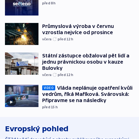
před 8
h
Průmyslová výroba v červnu
vzrostla nejvíce od prosince
včera
před 12
h
Státní zástupce obžaloval pět lidí a
jednu právnickou osobu v kauze
Bulovky
včera
před 12
h
Vláda neplánuje opatření kvůli
VIDEO
vedrům, říká Maříková. Svárovská:
Připravme se na následky
před 15
h
Evropský pohled