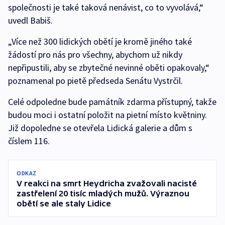
společnosti je také taková nenávist, co to vyvolává,“
uvedl Babiš.
„Více než 300 lidických obětí je kromě jiného také
žádostí pro nás pro všechny, abychom už nikdy
nepřipustili, aby se zbytečné nevinné oběti opakovaly,“
poznamenal po pietě předseda Senátu Vystrčil.
Celé odpoledne bude památník zdarma přístupný, takže
budou moci i ostatní položit na pietní místo květniny.
Již dopoledne se otevřela Lidická galerie a dům s
číslem 116.
ODKAZ
V reakci na smrt Heydricha zvažovali nacisté
zastřelení 20 tisíc mladých mužů. Výraznou
obětí se ale staly Lidice