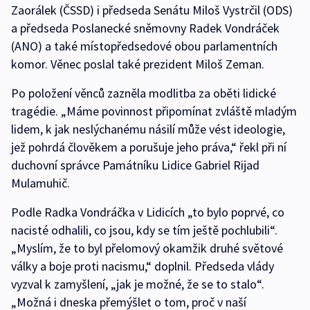
Zaorálek (ČSSD) i předseda Senátu Miloš Vystrčil (ODS)
a předseda Poslanecké sněmovny Radek Vondráček
(ANO) a také místopředsedové obou parlamentních
komor. Věnec poslal také prezident Miloš Zeman.
Po položení věnců zazněla modlitba za oběti lidické
tragédie. „Máme povinnost připomínat zvláště mladým
lidem, k jak neslýchanému násilí může vést ideologie,
jež pohrdá člověkem a porušuje jeho práva,“ řekl při ní
duchovní správce Památníku Lidice Gabriel Rijad
Mulamuhič.
Podle Radka Vondráčka v Lidicích „to bylo poprvé, co
nacisté odhalili, co jsou, kdy se tím ještě pochlubili“.
„Myslím, že to byl přelomový okamžik druhé světové
války a boje proti nacismu,“ doplnil. Předseda vlády
vyzval k zamyšlení, „jak je možné, že se to stalo“.
„Možná i dneska přemýšlet o tom, proč v naší