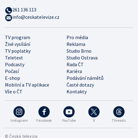
261 136 113
info@ceskatelevize.cz
TV program
Pro média
Živé vysílání
Reklama
TV poplatky
Studio Brno
Teletext
Studio Ostrava
Podcasty
Rada ČT
Počasí
Kariéra
E-shop
Podávání námětů
Mobilní a TV aplikace
Časté dotazy
Vše o ČT
Kontakty
Instagram
Facebook
YouTube
X
Threads
© Česká televize