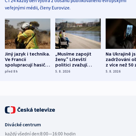
ČT24 každý den vybírá z obsahu publikovaného evropskými
veřejnými médii, členy Eurovize.
Jiný jazyk i technika.
„Musíme zapojit
Na Ukrajině j
Ve Francii
ženy.“ Litevští
zadržováni o
spolupracují hasiči z
politici zvažují
z více než 50 
různých zemí
dohodu o
Bojovali na s
před 8
h
5. 8. 2026
5. 8. 2026
demografii
Ruska
Divácké centrum
každý všední den:
8:00—16:00 hodin