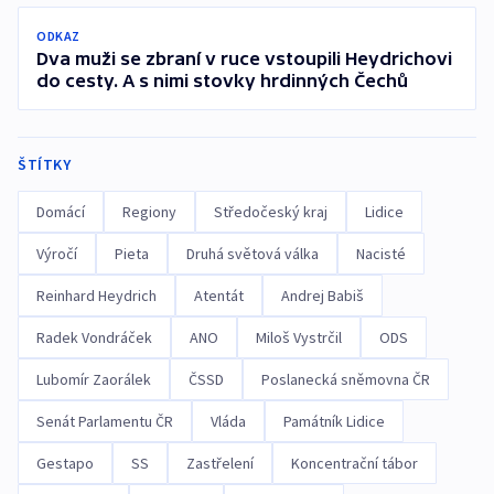
ODKAZ
Dva muži se zbraní v ruce vstoupili Heydrichovi
do cesty. A s nimi stovky hrdinných Čechů
ŠTÍTKY
Domácí
Regiony
Středočeský kraj
Lidice
Výročí
Pieta
Druhá světová válka
Nacisté
Reinhard Heydrich
Atentát
Andrej Babiš
Radek Vondráček
ANO
Miloš Vystrčil
ODS
Lubomír Zaorálek
ČSSD
Poslanecká sněmovna ČR
Senát Parlamentu ČR
Vláda
Památník Lidice
Gestapo
SS
Zastřelení
Koncentrační tábor