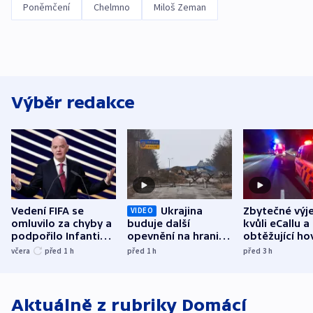
Poněmčení
Chelmno
Miloš Zeman
Výběr redakce
Vedení FIFA se
Ukrajina
Zbytečné výj
VIDEO
omluvilo za chyby a
buduje další
kvůli eCallu a
podpořilo Infantina.
opevnění na hranici
obtěžující ho
UEFA trvá na
s Běloruskem
zdržují záchr
včera
před 1
h
před 1
h
před 3
h
bojkotu
Aktuálně z rubriky
Domácí