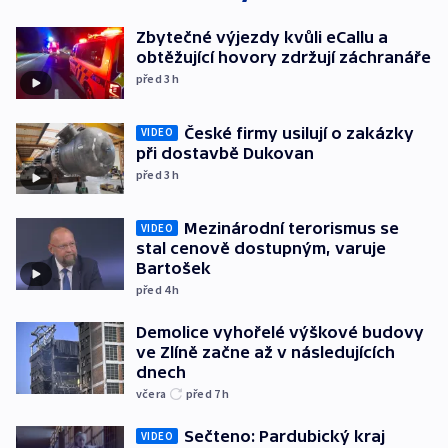
Zbytečné výjezdy kvůli eCallu a
obtěžující hovory zdržují záchranáře
před 3
h
České firmy usilují o zakázky
VIDEO
při dostavbě Dukovan
před 3
h
Mezinárodní terorismus se
VIDEO
stal cenově dostupným, varuje
Bartošek
před 4
h
Demolice vyhořelé výškové budovy
ve Zlíně začne až v následujících
dnech
včera
před 7
h
Sečteno: Pardubický kraj
VIDEO