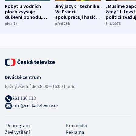
Pobyt u vodních
Jiný jazyk i technika.
„Musíme zapo
ploch zvyšuje
Ve Francii
ženy.“ Litevšt
duševní pohodu,
spolupracují hasiči z
politici zvažuj
ukázala
různých zemí
dohodu o
před 7
h
před 23
h
5. 8. 2026
mezinárodní studie
demografii
Divácké centrum
každý všední den:
8:00—16:00 hodin
261 136 113
info@ceskatelevize.cz
TV program
Pro média
Živé vysílání
Reklama