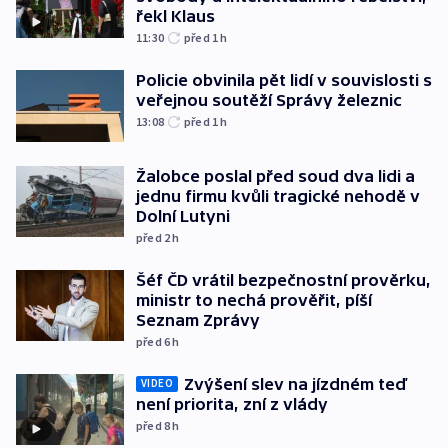
řekl Klaus
11:30
před 1
h
Policie obvinila pět lidí v souvislosti s
veřejnou soutěží Správy železnic
13:08
před 1
h
Žalobce poslal před soud dva lidi a
jednu firmu kvůli tragické nehodě v
Dolní Lutyni
před 2
h
Šéf ČD vrátil bezpečnostní prověrku,
ministr to nechá prověřit, píší
Seznam Zprávy
před 6
h
Zvýšení slev na jízdném teď
VIDEO
není priorita, zní z vlády
před 8
h