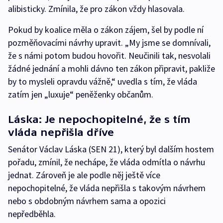
alibisticky. Zmínila, že pro zákon vždy hlasovala.
Pokud by koalice měla o zákon zájem, šel by podle ní
pozměňovacími návrhy upravit. „My jsme se domnívali,
že s námi potom budou hovořit. Neučinili tak, nesvolali
žádné jednání a mohli dávno ten zákon připravit, pakliže
by to mysleli opravdu vážně,“ uvedla s tím, že vláda
zatím jen „luxuje“ peněženky občanům.
Láska: Je nepochopitelné, že s tím
vláda nepřišla dříve
Senátor Václav Láska (SEN 21), který byl dalším hostem
pořadu, zmínil, že nechápe, že vláda odmítla o návrhu
jednat. Zároveň je ale podle něj ještě více
nepochopitelné, že vláda nepřišla s takovým návrhem
nebo s obdobným návrhem sama a opozici
nepředběhla.