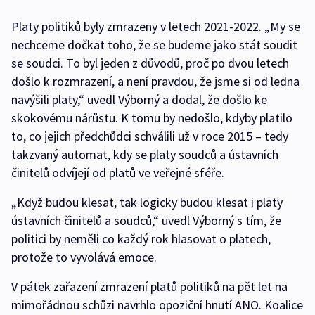
Platy politiků byly zmrazeny v letech 2021-2022. „My se
nechceme dočkat toho, že se budeme jako stát soudit
se soudci. To byl jeden z důvodů, proč po dvou letech
došlo k rozmrazení, a není pravdou, že jsme si od ledna
navýšili platy,“ uvedl Výborný a dodal, že došlo ke
skokovému nárůstu. K tomu by nedošlo, kdyby platilo
to, co jejich předchůdci schválili už v roce 2015 – tedy
takzvaný automat, kdy se platy soudců a ústavních
činitelů odvíjejí od platů ve veřejné sféře.
„Když budou klesat, tak logicky budou klesat i platy
ústavních činitelů a soudců,“ uvedl Výborný s tím, že
politici by neměli co každý rok hlasovat o platech,
protože to vyvolává emoce.
V pátek zařazení zmrazení platů politiků na pět let na
mimořádnou schůzi navrhlo opoziční hnutí ANO. Koalice