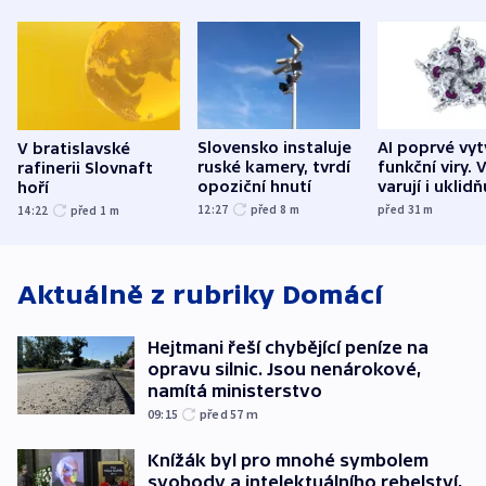
Slovensko instaluje
AI poprvé vyt
V bratislavské
ruské kamery, tvrdí
funkční viry. 
rafinerii Slovnaft
opoziční hnutí
varují i uklidň
hoří
12:27
před 8
m
před 31
m
14:22
před 1
m
Aktuálně z rubriky
Domácí
Hejtmani řeší chybějící peníze na
opravu silnic. Jsou nenárokové,
namítá ministerstvo
09:15
před 57
m
Knížák byl pro mnohé symbolem
svobody a intelektuálního rebelství,