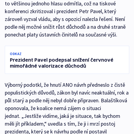
to většinou jednoho hlasu odmítla, což na tiskové
konferenci zkritizoval i prezident Petr Pavel, který
zároveň vyzval vládu, aby s opozicí nalezla řešení. Není
podle něj možné snížit růst důchodů a na druhé straně
ponechat platy ústavních činitelů na současné výši.
ODKAZ
Prezident Pavel podepsal snížení červnové
mimořádné valorizace důchodů
Výborný podotkl, že hnutí ANO návrh předneslo z čistě
populistických důvodů, zákon byl navíc neaktuální, rok a
půl starý a podle něj nebyl dobře připraven. Balaštíková
oponovala, že koalice nemá zájem o situaci
jednat. „Jestliže vidíme, jaká je situace, tak bychom
měli jít příkladem,“ uvedla s tím, že ji i mrzí postoj
prezidenta, který se k návrhu podle ní postavil