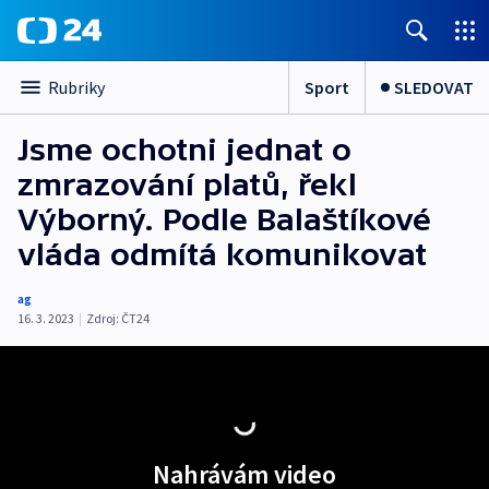
Sport
SLEDOVAT
Rubriky
Jsme ochotni jednat o
zmrazování platů, řekl
Výborný. Podle Balaštíkové
vláda odmítá komunikovat
ag
16. 3. 2023
|
Zdroj:
ČT24
Nahrávám video