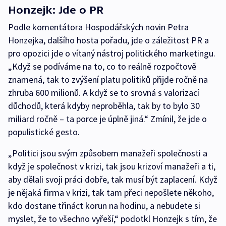
Honzejk: Jde o PR
Podle komentátora Hospodářských novin Petra
Honzejka, dalšího hosta pořadu, jde o záležitost PR a
pro opozici jde o vítaný nástroj politického marketingu.
„Když se podíváme na to, co to reálně rozpočtově
znamená, tak to zvýšení platu politiků přijde ročně na
zhruba 600 milionů. A když se to srovná s valorizací
důchodů, která kdyby neproběhla, tak by to bylo 30
miliard ročně – ta porce je úplně jiná.“ Zmínil, že jde o
populistické gesto.
„Politici jsou svým způsobem manažeři společnosti a
když je společnost v krizi, tak jsou krizoví manažeři a ti,
aby dělali svoji práci dobře, tak musí být zaplacení. Když
je nějaká firma v krizi, tak tam přeci nepošlete někoho,
kdo dostane třináct korun na hodinu, a nebudete si
myslet, že to všechno vyřeší,“ podotkl Honzejk s tím, že