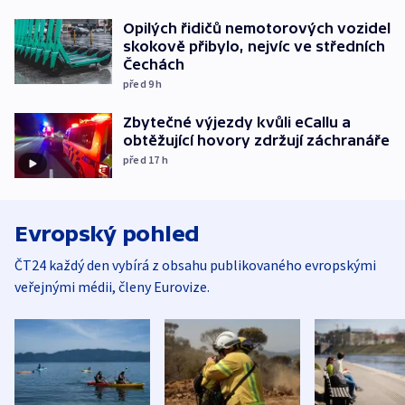
Opilých řidičů nemotorových vozidel
skokově přibylo, nejvíc ve středních
Čechách
před 9
h
Zbytečné výjezdy kvůli eCallu a
obtěžující hovory zdržují záchranáře
před 17
h
Evropský pohled
ČT24 každý den vybírá z obsahu publikovaného evropskými
veřejnými médii, členy Eurovize.