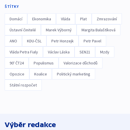
ŠTÍTKY
Domácí
Ekonomika
Vláda
Plat
Zmrazování
Ústavní činitelé
Marek Výborný
Margita Balaštíková
ANO
KDU-ČSL
Petr Honzejk
Petr Pavel
Vláda Petra Fialy
Václav Láska
SEN21
Mzdy
90' ČT24
Populismus
Valorizace důchodů
Opozice
Koalice
Politický marketing
Státní rozpočet
Výběr redakce