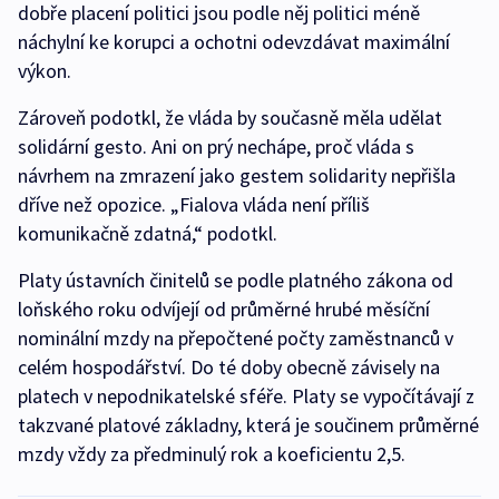
dobře placení politici jsou podle něj politici méně
náchylní ke korupci a ochotni odevzdávat maximální
výkon.
Zároveň podotkl, že vláda by současně měla udělat
solidární gesto. Ani on prý nechápe, proč vláda s
návrhem na zmrazení jako gestem solidarity nepřišla
dříve než opozice. „Fialova vláda není příliš
komunikačně zdatná,“ podotkl.
Platy ústavních činitelů se podle platného zákona od
loňského roku odvíjejí od průměrné hrubé měsíční
nominální mzdy na přepočtené počty zaměstnanců v
celém hospodářství. Do té doby obecně závisely na
platech v nepodnikatelské sféře. Platy se vypočítávají z
takzvané platové základny, která je součinem průměrné
mzdy vždy za předminulý rok a koeficientu 2,5.