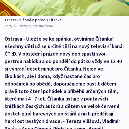
Tereza Vilišová v pořadu Čítanka
Zdroj:
ČT Ostrava/Rostislav Šimek
Ostrava - Uložte se ke spánku, otvíráme Čítanku!
Všechny děti už se určitě těší na nový televizní kanál
ČT :D. V poslední prázdninový den spustí svou
pestrou nabídku a od pondělí do pátku vždy ve 12:40
si vyhradí deset minut pro Čítanku. Nejen ve
školkách, ale i doma, když nastane čas pro
odpočinek po obědě, doporučujeme pustit dětem
právě toto čtení pohádek a příběhů určených těm,
které mají 4 - 7 let. Čítanka listuje v poutavých
knížkách českých autorů a dětem ve velké červené
posteli plné barevných polštářů z nich předčítají
herci ostravských divadel - Tereza Vilišová, Vladimír
Polák a Anna Cónová. Přidal se k nim i Arnošt