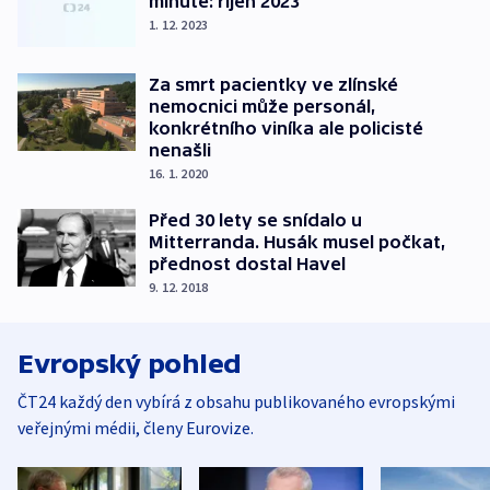
minutě: říjen 2023
1. 12. 2023
Za smrt pacientky ve zlínské
nemocnici může personál,
konkrétního viníka ale policisté
nenašli
16. 1. 2020
Před 30 lety se snídalo u
Mitterranda. Husák musel počkat,
přednost dostal Havel
9. 12. 2018
Evropský pohled
ČT24 každý den vybírá z obsahu publikovaného evropskými
veřejnými médii, členy Eurovize.