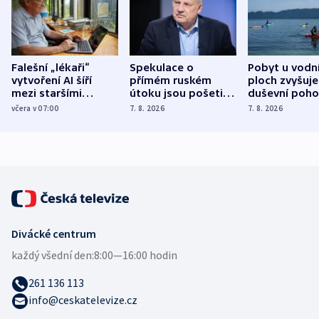
Falešní „lékaři“
Spekulace o
Pobyt u vodn
vytvoření AI šíří
přímém ruském
ploch zvyšuje
mezi staršími
útoku jsou pošetilé,
duševní poho
Poláky nebezpečné
míní estonský
ukázala
včera v 07:00
7. 8. 2026
7. 8. 2026
zdravotní rady
bezpečnostní
mezinárodní 
expert
Divácké centrum
každý všední den:
8:00—16:00 hodin
261 136 113
info@ceskatelevize.cz