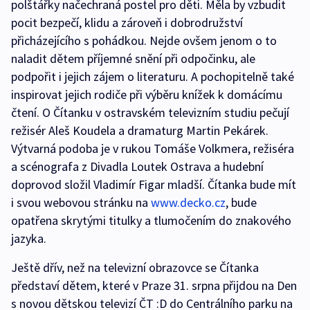
polštářky načechraná postel pro děti. Měla by vzbudit
pocit bezpečí, klidu a zároveň i dobrodružství
přicházejícího s pohádkou. Nejde ovšem jenom o to
naladit dětem příjemné snění při odpočinku, ale
podpořit i jejich zájem o literaturu. A pochopitelně také
inspirovat jejich rodiče při výběru knížek k domácímu
čtení. O Čítanku v ostravském televizním studiu pečují
režisér Aleš Koudela a dramaturg Martin Pekárek.
Výtvarná podoba je v rukou Tomáše Volkmera, režiséra
a scénografa z Divadla Loutek Ostrava a hudební
doprovod složil Vladimír Figar mladší. Čítanka bude mít
i svou webovou stránku na
www.decko.cz
, bude
opatřena skrytými titulky a tlumočením do znakového
jazyka.
Ještě dřív, než na televizní obrazovce se Čítanka
představí dětem, které v Praze 31. srpna přijdou na Den
s novou dětskou televizí ČT :D do Centrálního parku na