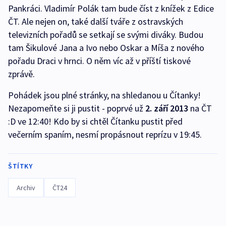
Pankráci. Vladimír Polák tam bude číst z knížek z Edice
ČT. Ale nejen on, také další tváře z ostravských
televizních pořadů se setkají se svými diváky. Budou
tam Šikulové Jana a Ivo nebo Oskar a Míša z nového
pořadu Draci v hrnci. O něm víc až v příští tiskové
zprávě.
Pohádek jsou plné stránky, na shledanou u Čítanky!
Nezapomeňte si ji pustit - poprvé už
2. září 2013
na ČT
:D ve 12:40! Kdo by si chtěl Čítanku pustit před
večerním spaním, nesmí propásnout reprízu v 19:45.
ŠTÍTKY
Archiv
ČT24