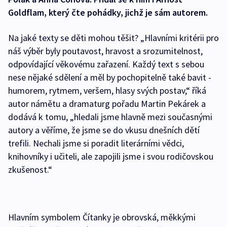
Goldflam, který čte pohádky, jichž je sám autorem.
Na jaké texty se děti mohou těšit? „Hlavními kritérii pro
náš výběr byly poutavost, hravost a srozumitelnost,
odpovídající věkovému zařazení. Každý text s sebou
nese nějaké sdělení a měl by pochopitelně také bavit -
humorem, rytmem, veršem, hlasy svých postav,“ říká
autor námětu a dramaturg pořadu Martin Pekárek a
dodává k tomu, „hledali jsme hlavně mezi současnými
autory a věříme, že jsme se do vkusu dnešních dětí
trefili. Nechali jsme si poradit literárními vědci,
knihovníky i učiteli, ale zapojili jsme i svou rodičovskou
zkušenost.“
Hlavním symbolem Čítanky je obrovská, měkkými