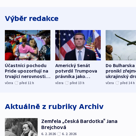
Výběr redakce
Účastníci pochodu
Americký Senát
Do Bulharska
Pride upozorňují na
potvrdil Trumpova
pronikl zřejm
trvající nerovnosti i
právníka jako
ukrajinský dr
společenskou
ministra
explodoval k
včera
před 12
h
včera
před 13
h
včera
před 14
h
atmosféru
spravedlnosti
od plynovod
Aktuálně z rubriky
Archiv
Zemřela „česká Bardotka“ Jana
Brejchová
6. 2. 2026
6. 2. 2026