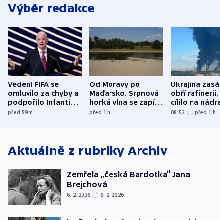
Výběr redakce
Vedení FIFA se
Od Moravy po
Ukrajina zasá
omluvilo za chyby a
Maďarsko. Srpnová
obří rafinerii
podpořilo Infantina.
horká vlna se zapíše
cílilo na nádra
UEFA trvá na
do dějin
autobus
před 59
m
před 1
h
08:52
před 1
h
bojkotu
klimatologie
Aktuálně z rubriky
Archiv
Zemřela „česká Bardotka“ Jana
Brejchová
6. 2. 2026
6. 2. 2026