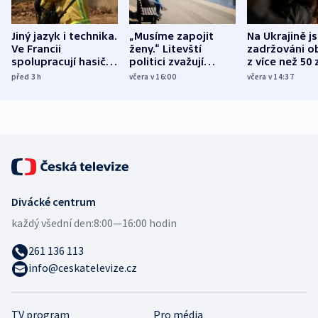
Jiný jazyk i technika.
„Musíme zapojit
Na Ukrajině j
Ve Francii
ženy.“ Litevští
zadržováni o
spolupracují hasiči z
politici zvažují
z více než 50 
různých zemí
dohodu o
Bojovali na s
před 3
h
včera v 16:00
včera v 14:37
demografii
Ruska
Divácké centrum
každý všední den:
8:00—16:00 hodin
261 136 113
info@ceskatelevize.cz
TV program
Pro média