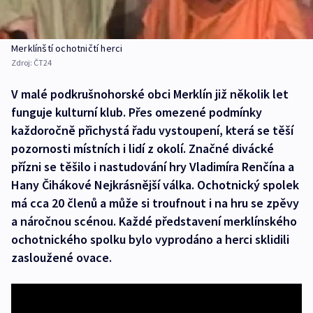
Merklínští ochotničtí herci
Zdroj:
ČT24
V malé podkrušnohorské obci Merklín již několik let
funguje kulturní klub. Přes omezené podmínky
každoročně přichystá řadu vystoupení, která se těší
pozornosti místních i lidí z okolí. Značné divácké
přízni se těšilo i nastudování hry Vladimíra Renčína a
Hany Čihákové Nejkrásnější válka. Ochotnický spolek
má cca 20 členů a může si troufnout i na hru se zpěvy
a náročnou scénou. Každé představení merklínského
ochotnického spolku bylo vyprodáno a herci sklidili
zasloužené ovace.