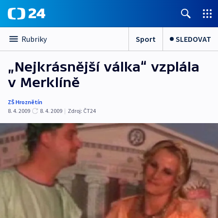
Sport
SLEDOVAT
Rubriky
„Nejkrásnější válka“ vzplála
v Merklíně
ZŠ Hroznětín
8. 4. 2009
8. 4. 2009
|
Zdroj:
ČT24