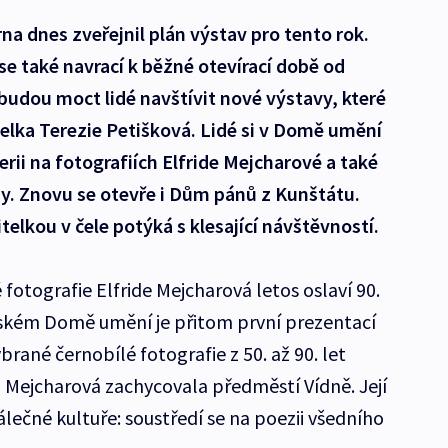
 dnes zveřejnil plán výstav pro tento rok.
e také navrací k běžné otevírací době od
 budou moct lidé navštívit nové výstavy, které
elka Terezie Petišková. Lidé si v Domě umění
rii na fotografiích Elfride Mejcharové a také
y. Znovu se otevře i Dům pánů z Kunštátu.
elkou v čele potýká s klesající návštěvností.
otografie Elfride Mejcharová letos oslaví 90.
nském Domě umění je přitom první prezentací
vybrané černobílé fotografie z 50. až 90. let
h Mejcharová zachycovala předměstí Vídně. Její
lečné kultuře: soustředí se na poezii všedního