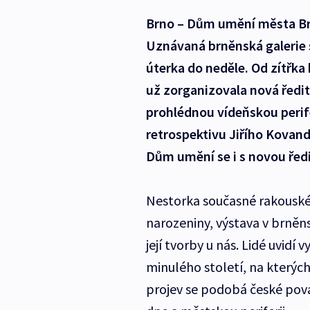
Brno – Dům umění města Brna
Uznávaná brněnská galerie s
úterka do neděle. Od zítřka
už zorganizovala nová ředit
prohlédnou vídeňskou perife
retrospektivu Jiřího Kovand
Dům umění se i s novou ředit
Nestorka současné rakouské f
narozeniny, výstava v brně
její tvorby u nás. Lidé uvidí 
minulého století, na kterýc
projev se podobá české pová