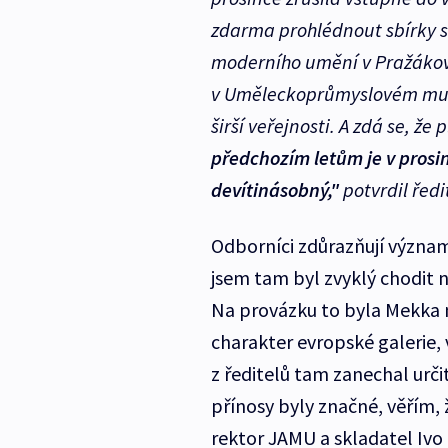
zdarma prohlédnout sbírky s
moderního umění v Pražákov
v Uměleckoprůmyslovém muzeu
širší veřejnosti. A zdá se, že 
předchozím letům je v prosi
devítinásobný,"
potvrdil ředi
Odborníci zdůrazňují význ
jsem tam byl zvyklý chodit n
Na provázku to byla Mekka 
charakter evropské galerie,
z ředitelů tam zanechal urč
přínosy byly značné, věřím,
rektor JAMU a skladatel Ivo