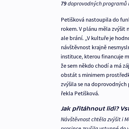
79
doprovodných programů n
Petišková nastoupila do fu
rokem. V plánu měla zvýšit n
ale brání. „V kultuře je hodn
návštěvnost krajně nesmysln
instituce, kterou financuje m
že sem někdo chodí a má zá
obstát s minimem prostředků
zvýšila se na doprovodných 
řekla Petišková.
Jak přitáhnout lidi? 
Návštěvnost chtěla zvýšit i 
prosince zrušila vstupné do 