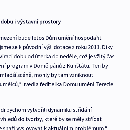
 dobu i výstavní prostory
omezení bude letos Dům umění hospodařit
 jsme se k původní výši dotace z roku 2011. Díky
ací dobu od úterka do neděle, což je vžitý čas.
ní program v Domě pánů z Kunštátu. Ten by
jmladší scéně, mohly by tam vzniknout
 umělců,“ uvedla ředitelka Domu umění Terezie
ádi bychom vytvořili dynamiku střídání
hledů do tvorby, které by se měly střídat
se snaží vyslovovat k aktuálním problémům,“