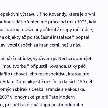
spektivní výstavu Jiřího Kovandy, která je první
mohou vidět přehled mé práce od roku 1973, kdy
nosti. Jsou tu všechny důležité etapy mé práce,
 a objekty až po současné instalace,“ popsal
aví větší úspěch za hranicemi, než u nás.
řichází nabídky, využívám je. Nechci opomíjet
í mou tvorbu,“ připustil Kovanda. Díky péči
ařilo uchovat jeho retrospektivu, kterou pro
r Adam Dominik ještě rozšířil o dalších 150 děl.
romých sbírek z Česka, Francie a Rakouska.
2007 v londýnské galerii Tate Modern
lo, přispěl také k nástupu postmoderního