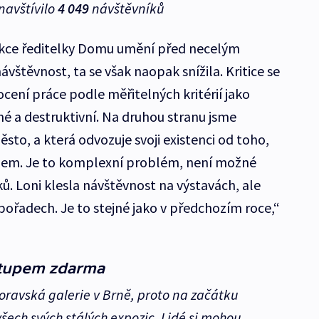
avštívilo
4 049
návštěvníků
nkce ředitelky Domu umění před necelým
ávštěvnost, ta se však naopak snížila. Kritice se
ocení práce podle měřitelných kritérií jako
é a destruktivní. Na druhou stranu jsme
ěsto, a která odvozuje svoji existenci od toho,
jem. Je to komplexní problém, není možné
. Loni klesla návštěvnost na výstavách, ale
pořadech. Je to stejné jako v předchozím roce,“
Vstupem zdarma
Moravská galerie v Brně, proto na začátku
všech svých stálých expozic. Lidé si mohou