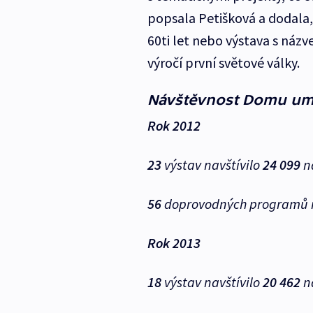
popsala Petišková a dodala,
60ti let nebo výstava s náz
výročí první světové války.
Návštěvnost Domu um
Rok 2012
23
výstav navštívilo
24 099
n
56
doprovodných programů n
Rok 2013
18
výstav navštívilo
20 462
n