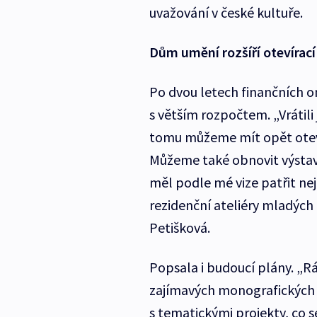
uvažování v české kultuře.
Dům umění rozšíří otevírací
Po dvou letech finančních 
s větším rozpočtem. „Vrátili
tomu můžeme mít opět otevír
Můžeme také obnovit výstav
měl podle mé vize patřit ne
rezidenční ateliéry mladých
Petišková.
Popsala i budoucí plány. „R
zajímavých monografických v
s tematickými projekty, co 