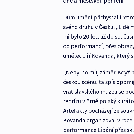
dne a městskou periferii.
Dům umění přichystal i retro
svého druhu v Česku. „Lidé 
mi bylo 20 let, až do součas
od performancí, přes obrazy
umělec Jiří Kovanda, který sl
„Nebyl to můj záměr. Když p
českou scénu, ta spíš opomíj
vratislavského muzea se pod
reprízu v Brně polský kuráto
Artefakty pocházejí ze souk
Kovanda organizoval v roce 
performance Líbání přes sk