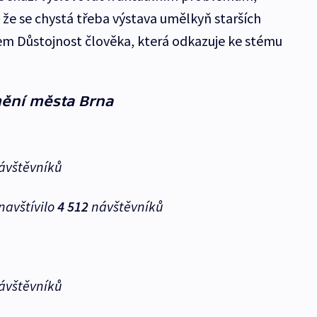
 že se chystá třeba výstava umělkyň starších
vem Důstojnost člověka, která odkazuje ke stému
ění města Brna
ávštěvníků
avštívilo
4 512
návštěvníků
ávštěvníků