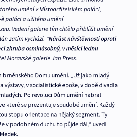
tarého umění v Místodržitelském paláci,
ě paláci a užitého umění
. Vedení galerie tím chtělo přiblížit umění
plán zatím vychází. "
Nárůst návštěvnosti oproti
nci zhruba osminásobný, v měsíci lednu
tel Moravské galerie Jan Press.
am brněnského Domu umění. „Už jako mladý
a výstavy, v socialistické epoše, v době divadla
mladých. Po revoluci Dům umění nabral
 ve které se prezentuje soudobé umění. Každý
itou stopu orientace na nějaký segment. Ty
 že v podobném duchu to půjde dál,“ uvedl
 Medek.