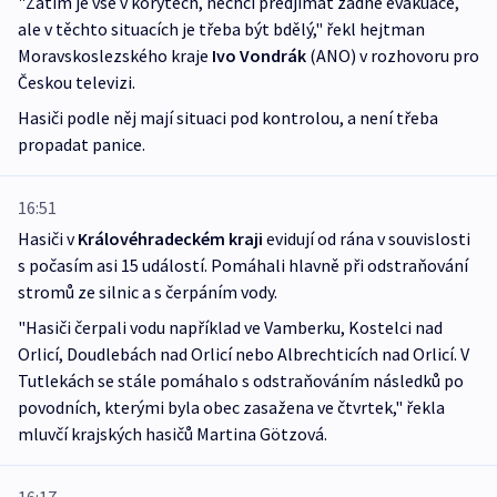
"Zatím je vše v korytech, nechci předjímat žádné evakuace,
ale v těchto situacích je třeba být bdělý," řekl hejtman
Moravskoslezského kraje
Ivo Vondrák
(ANO) v rozhovoru pro
Českou televizi.
Hasiči podle něj mají situaci pod kontrolou, a není třeba
propadat panice.
16:51
Hasiči v
Královéhradeckém kraji
evidují od rána v souvislosti
s počasím asi 15 událostí. Pomáhali hlavně při odstraňování
stromů ze silnic a s čerpáním vody.
"Hasiči čerpali vodu například ve Vamberku, Kostelci nad
Orlicí, Doudlebách nad Orlicí nebo Albrechticích nad Orlicí. V
Tutlekách se stále pomáhalo s odstraňováním následků po
povodních, kterými byla obec zasažena ve čtvrtek," řekla
mluvčí krajských hasičů Martina Götzová.