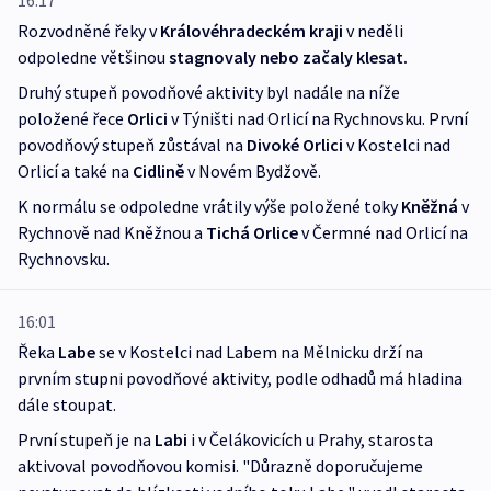
16:17
Rozvodněné řeky v
Královéhradeckém kraji
v neděli
odpoledne většinou
stagnovaly nebo začaly klesat.
Druhý stupeň povodňové aktivity byl nadále na níže
položené řece
Orlici
v Týništi nad Orlicí na Rychnovsku. První
povodňový stupeň zůstával na
Divoké Orlici
v Kostelci nad
Orlicí a také na
Cidlině
v Novém Bydžově.
K normálu se odpoledne vrátily výše položené toky
Kněžná
v
Rychnově nad Kněžnou a
Tichá Orlice
v Čermné nad Orlicí na
Rychnovsku.
16:01
Řeka
Labe
se v Kostelci nad Labem na Mělnicku drží na
prvním stupni povodňové aktivity, podle odhadů má hladina
dále stoupat.
První stupeň je na
Labi
i v Čelákovicích u Prahy, starosta
aktivoval povodňovou komisi. "Důrazně doporučujeme