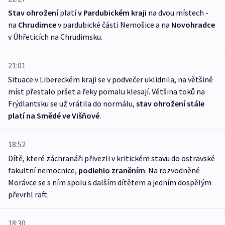
Stav ohrožení
platí
v Pardubickém kraji
na dvou místech -
na
Chrudimce
v pardubické části Nemošice a na
Novohradce
v Úhřeticích na Chrudimsku.
21:01
Situace v Libereckém kraji se v podvečer uklidnila, na většině
míst přestalo pršet a řeky pomalu klesají. Většina toků na
Frýdlantsku se už vrátila do normálu,
stav ohrožení stále
platí na Smědé ve Višňové
.
18:52
Dítě, které záchranáři přivezli v kritickém stavu do ostravské
fakultní nemocnice,
podlehlo zraněním
. Na rozvodněné
Morávce se s ním spolu s dalším dítětem a jedním dospělým
převrhl raft.
18:30