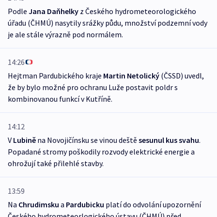
Podle
Jana Daňhelky
z Českého hydrometeorologického
úřadu (ČHMÚ) nasytily srážky půdu, množství podzemní vody
je ale stále výrazně pod normálem.
14:26
Hejtman Pardubického kraje
Martin Netolický
(ČSSD) uvedl,
že by bylo možné pro ochranu Luže postavit poldr s
kombinovanou funkcí v Kutříně.
14:12
V
Lubině
na Novojičínsku se vinou deště
sesunul kus svahu
.
Popadané stromy poškodily rozvody elektrické energie a
ohrožují také přilehlé stavby.
13:59
Na
Chrudimsku
a
Pardubicku
platí do odvolání upozornění
Českého hydrometeorlogického ústavu (ČHMÚ) před