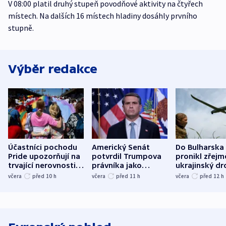
V 08:00 platil druhý stupeň povodňové aktivity na čtyřech
místech. Na dalších 16 místech hladiny dosáhly prvního
stupně.
Výběr redakce
Účastníci pochodu
Americký Senát
Do Bulharska
Pride upozorňují na
potvrdil Trumpova
pronikl zřejm
trvající nerovnosti i
právníka jako
ukrajinský dr
společenskou
ministra
explodoval k
včera
před 10
h
včera
před 11
h
včera
před 12
h
atmosféru
spravedlnosti
od plynovod