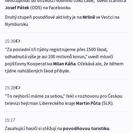
nevstupovat do blízkosti vodního toku Labe," uvedl starosta
Josef Pátek
(ODS) na Facebooku.
Druhý stupeň povodňové aktivity je na
Mrlině
ve Vestci na
Nymbursku.
15:36
"Za poslední tři týdny registrujeme přes 1500 škod,
odhadnutá výše je asi 100 milionů korun," uvedl mluvčí
pojišťovny Kooperativa
Milan Káňa
. Očekává ale, že během
týdne nahlášených škod přibyde.
15:28
"To nejhorší máme za sebou," řekl v rozhovoru pro Českou
televizi hejtman Libereckého kraje
Martin Půta
(SLK).
15:17
Zasahující hasiči si stěžují na
povodňovou turistiku
.