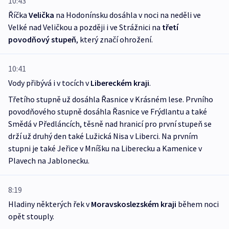
10:43
Říčka
Velička
na Hodonínsku dosáhla v noci na neděli ve
Velké nad Veličkou a později i ve Strážnici na
třetí
povodňový stupeň
, který značí ohrožení.
10:41
Vody přibývá i v tocích v
Libereckém kraji
.
Třetího stupně už dosáhla Řasnice v Krásném lese. Prvního
povodňového stupně dosáhla Řasnice ve Frýdlantu a také
Smědá v Předláncích, těsně nad hranicí pro první stupeň se
drží už druhý den také Lužická Nisa v Liberci. Na prvním
stupni je také Jeřice v Mníšku na Liberecku a Kamenice v
Plavech na Jablonecku.
8:19
Hladiny některých řek v
Moravskoslezském kraji
během noci
opět stouply.