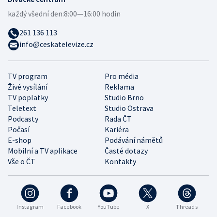
každý všední den:
8:00—16:00 hodin
261 136 113
info@ceskatelevize.cz
TV program
Pro média
Živé vysílání
Reklama
TV poplatky
Studio Brno
Teletext
Studio Ostrava
Podcasty
Rada ČT
Počasí
Kariéra
E-shop
Podávání námětů
Mobilní a TV aplikace
Časté dotazy
Vše o ČT
Kontakty
Instagram
Facebook
YouTube
X
Threads