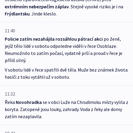
extrémním nebezpečím záplav
. Stejně vysoké riziko je i na
Frýdlantsku
. Jinde kleslo.
11:40
Policie zatím nezahájila rozsáhlou pátrací akci
po ženě,
jejíž tělo lidé v sobotu odpoledne viděli v řece Osoblaze.
Neumožnilo to zatím počasí, vydatně prší a proud v řece je
příliš silný.
V sobotu lidé v řece spatřili dvě těla. Muže bez známek života
hasiči z toku vytáhli už v sobotu.
11:32
Řeka
Novohradka
se v obci Luže na Chrudimsku místy vylila z
koryta. Zatopené jsou louky, zahrady. Voda z řeky ale domy
zatím nezaplavila.