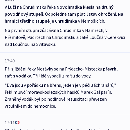
V Luži na Chrudimsku řeka
Novohradka klesla na druhý
povodňový stupeň
. Odpoledne tam platil stav ohrožení.
Na
hranici třetího stupně je Chrudimka
v Nemošicích.
Na prvním stupni zůstávala Chrudimka v Hamrech, v
Přemilově, Padrtech na Chrudimsku a také Loučná v Cerekvici
nad Loučnou na Svitavsku.
17:40
Při sjíždění řeky Morávky se na Frýdecko-Místecku
převrhl
raft s vodáky
. Tři lidé vypadli z raftu do vody.
"Dva jsou v pořádku na břehu, jeden je v péči záchranářů,"
řekl mluvčí moravskoslezských hasičů Marek Gašparín.
Zraněný vodák byl po hodinové resuscitaci převezen
vrtulníkem do nemocnice.
17:11