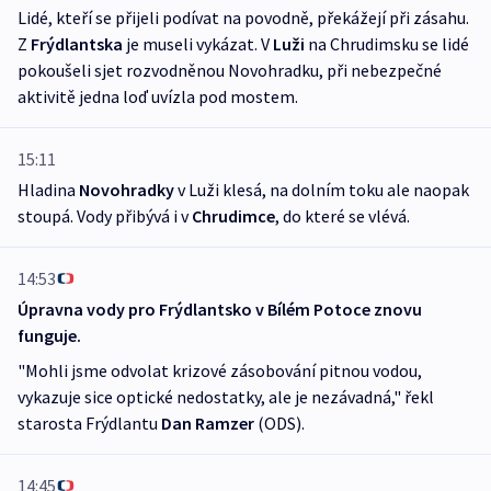
Lidé, kteří se přijeli podívat na povodně, překážejí při zásahu.
Z
Frýdlantska
je museli vykázat. V
Luži
na Chrudimsku se lidé
pokoušeli sjet rozvodněnou Novohradku, při nebezpečné
aktivitě jedna loď uvízla pod mostem.
15:11
Hladina
Novohradky
v Luži klesá, na dolním toku ale naopak
stoupá. Vody přibývá i v
Chrudimce
, do které se vlévá.
14:53
Úpravna vody pro Frýdlantsko v Bílém Potoce znovu
funguje.
"Mohli jsme odvolat krizové zásobování pitnou vodou,
vykazuje sice optické nedostatky, ale je nezávadná," řekl
starosta Frýdlantu
Dan Ramzer
(ODS).
14:45