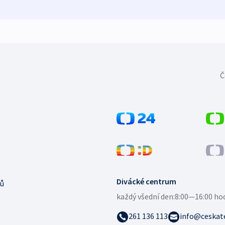
Č
Divácké centrum
ů
každý všední den:
8:00—16:00 ho
261 136 113
info@ceskate