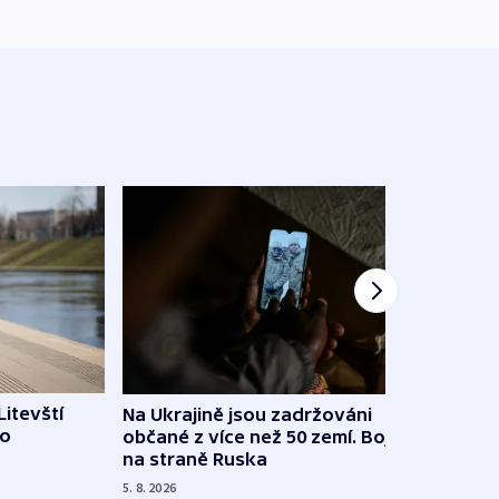
Litevští
Na Ukrajině jsou zadržováni
Španě
 o
občané z více než 50 zemí. Bojovali
dosta
na straně Ruska
4. 8. 20
5. 8. 2026