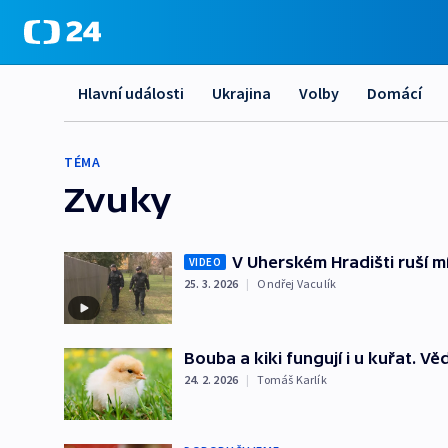
Hlavní události
Ukrajina
Volby
Domácí
TÉMA
Zvuky
V Uherském Hradišti ruší mí
VIDEO
25. 3. 2026
|
Ondřej Vaculík
Bouba a kiki fungují i u kuřat. Vě
24. 2. 2026
|
Tomáš Karlík