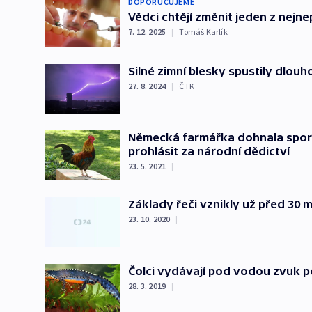
DOPORUČUJEME
Vědci chtějí změnit jeden z nejn
7. 12. 2025
|
Tomáš Karlík
Silné zimní blesky spustily dlouho
27. 8. 2024
|
ČTK
Německá farmářka dohnala spor 
prohlásit za národní dědictví
23. 5. 2021
|
Základy řeči vznikly už před 30 
23. 10. 2020
|
Čolci vydávají pod vodou zvuk po
28. 3. 2019
|