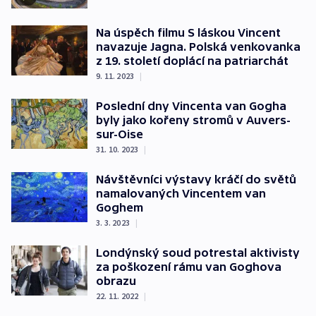
Na úspěch filmu S láskou Vincent
navazuje Jagna. Polská venkovanka
z 19. století doplácí na patriarchát
9. 11. 2023
|
Poslední dny Vincenta van Gogha
byly jako kořeny stromů v Auvers-
sur-Oise
31. 10. 2023
|
Návštěvníci výstavy kráčí do světů
namalovaných Vincentem van
Goghem
3. 3. 2023
|
Londýnský soud potrestal aktivisty
za poškození rámu van Goghova
obrazu
22. 11. 2022
|