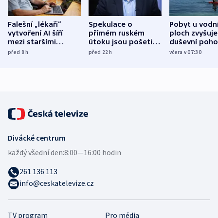
Falešní „lékaři“
Spekulace o
Pobyt u vodn
vytvoření AI šíří
přímém ruském
ploch zvyšuje
mezi staršími
útoku jsou pošetilé,
duševní poho
Poláky nebezpečné
míní estonský
ukázala
před 8
h
před 22
h
včera v 07:30
zdravotní rady
bezpečnostní
mezinárodní 
expert
Divácké centrum
každý všední den:
8:00—16:00 hodin
261 136 113
info@ceskatelevize.cz
TV program
Pro média