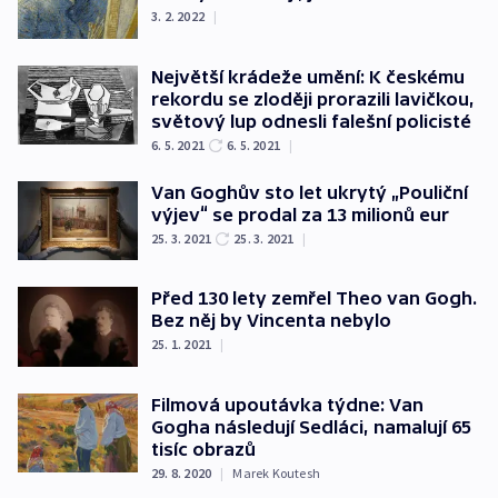
3. 2. 2022
|
Největší krádeže umění: K českému
rekordu se zloději prorazili lavičkou,
světový lup odnesli falešní policisté
6. 5. 2021
6. 5. 2021
|
Van Goghův sto let ukrytý „Pouliční
výjev“ se prodal za 13 milionů eur
25. 3. 2021
25. 3. 2021
|
Před 130 lety zemřel Theo van Gogh.
Bez něj by Vincenta nebylo
25. 1. 2021
|
Filmová upoutávka týdne: Van
Gogha následují Sedláci, namalují 65
tisíc obrazů
29. 8. 2020
|
Marek Koutesh