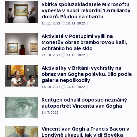
Sbírka spoluzakladatele Microsoftu
vynesla v aukci rekordní 1,6 miliardy
dolarů. Půjdou na charitu
10. 11. 2022
10. 11. 2022
|
Aktivisté v Postupimi vylili na
Monetův obraz bramborovou kaši,
ochránilo ho ale sklo
23. 10. 2022
23. 10. 2022
|
Aktivistky v Británii vychrstly na
obraz van Gogha polévku. Dílo podle
galerie nepoškodily
14. 10. 2022
14. 10. 2022
|
Rentgen odhalil doposud neznámý
autoportrét Vincenta van Gogha
14. 7. 2022
|
Vincent van Gogh a Francis Bacon v
Londýně ukazují, jak vidí člověka