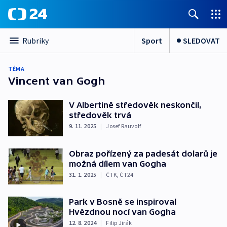
Sport
SLEDOVAT
Rubriky
TÉMA
Vincent van Gogh
V Albertině středověk neskončil,
středověk trvá
9. 11. 2025
|
Josef Rauvolf
Obraz pořízený za padesát dolarů je
možná dílem van Gogha
31. 1. 2025
|
ČTK
,
ČT24
Park v Bosně se inspiroval
Hvězdnou nocí van Gogha
12. 8. 2024
|
Filip Jirák