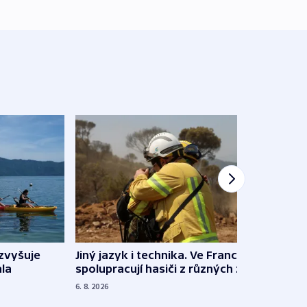
Jiný jazyk i technika. Ve Francii
zvyšuje
„Musí
spolupracují hasiči z různých zemí
la
polit
demo
6. 8. 2026
5. 8. 20