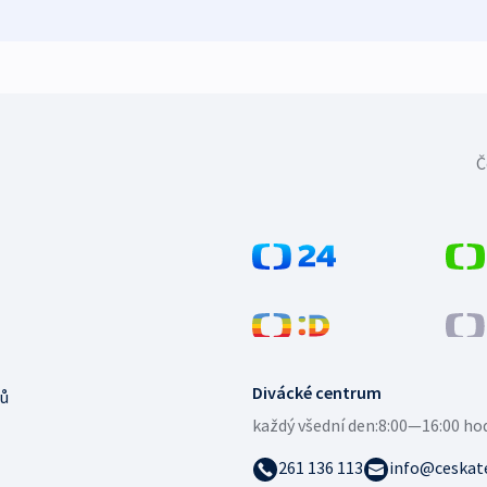
Č
Divácké centrum
ů
každý všední den:
8:00—16:00 ho
261 136 113
info@ceskate