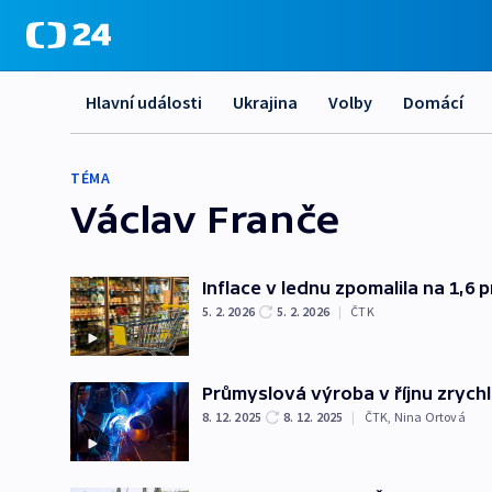
Hlavní události
Ukrajina
Volby
Domácí
TÉMA
Václav Franče
Inflace v lednu zpomalila na 1,6 p
5. 2. 2026
5. 2. 2026
|
ČTK
Průmyslová výroba v říjnu zrychli
8. 12. 2025
8. 12. 2025
|
ČTK
,
Nina Ortová