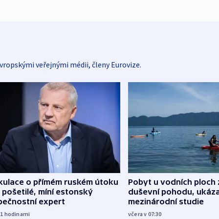
vropskými veřejnými médii, členy Eurovize.
kulace o přímém ruském útoku
Pobyt u vodních ploch 
 pošetilé, míní estonský
duševní pohodu, ukáza
pečnostní expert
mezinárodní studie
21
hodinami
včera v 07:30