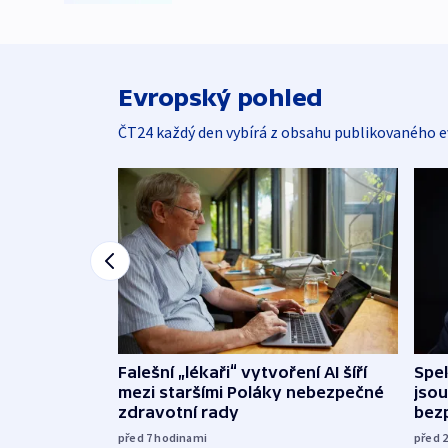
Evropský pohled
ČT24 každý den vybírá z obsahu publikovaného e
Falešní „lékaři“ vytvoření AI šíří
Spe
mezi staršími Poláky nebezpečné
jsou
zdravotní rady
bez
před 7
hodinami
před 