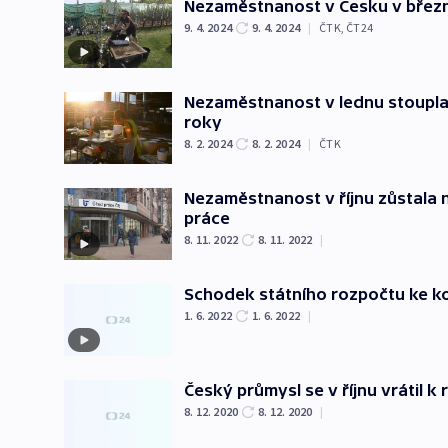
Nezaměstnanost v Česku v březnu
9. 4. 2024
9. 4. 2024
|
ČTK
,
ČT24
Nezaměstnanost v lednu stoupla n
roky
8. 2. 2024
8. 2. 2024
|
ČTK
Nezaměstnanost v říjnu zůstala na
práce
8. 11. 2022
8. 11. 2022
|
Schodek státního rozpočtu ke ko
1. 6. 2022
1. 6. 2022
|
Český průmysl se v říjnu vrátil k
8. 12. 2020
8. 12. 2020
|