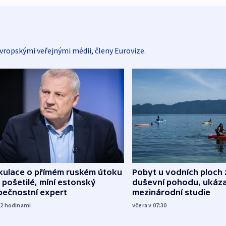
vropskými veřejnými médii, členy Eurovize.
kulace o přímém ruském útoku
Pobyt u vodních ploch 
 pošetilé, míní estonský
duševní pohodu, ukáza
pečnostní expert
mezinárodní studie
22
hodinami
včera v 07:30