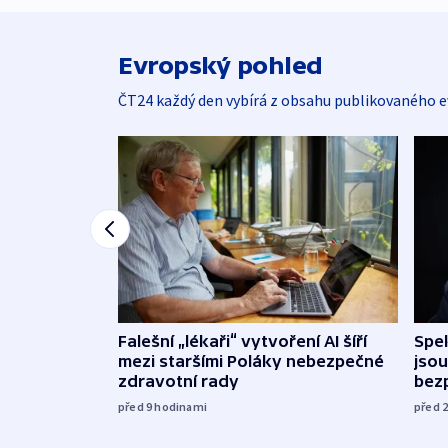
Evropský pohled
ČT24 každý den vybírá z obsahu publikovaného e
Falešní „lékaři“ vytvoření AI šíří
Spe
mezi staršími Poláky nebezpečné
jsou
zdravotní rady
bez
před 9
hodinami
před 