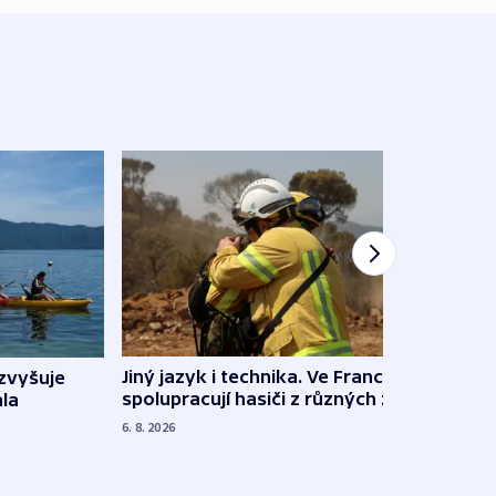
Jiný jazyk i technika. Ve Francii
zvyšuje
„Musí
spolupracují hasiči z různých zemí
la
polit
demo
6. 8. 2026
5. 8. 20