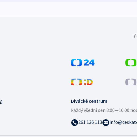
Č
Divácké centrum
ů
každý všední den:
8:00—16:00 ho
261 136 113
info@ceskate