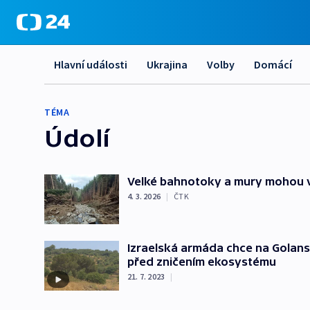
Hlavní události
Ukrajina
Volby
Domácí
TÉMA
Údolí
Velké bahnotoky a mury mohou vz
4. 3. 2026
|
ČTK
Izraelská armáda chce na Golansk
před zničením ekosystému
21. 7. 2023
|