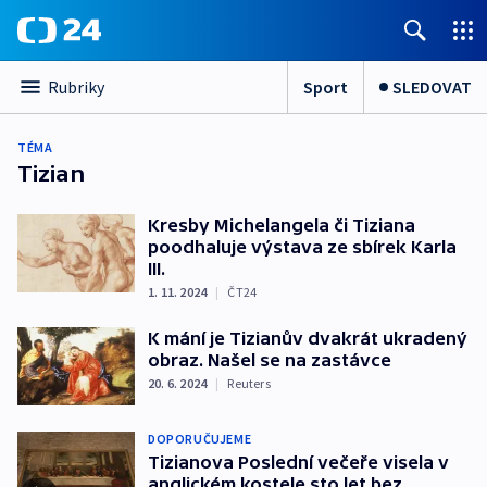
Sport
SLEDOVAT
Rubriky
TÉMA
Tizian
Kresby Michelangela či Tiziana
poodhaluje výstava ze sbírek Karla
III.
1. 11. 2024
|
ČT24
K mání je Tizianův dvakrát ukradený
obraz. Našel se na zastávce
20. 6. 2024
|
Reuters
DOPORUČUJEME
Tizianova Poslední večeře visela v
anglickém kostele sto let bez