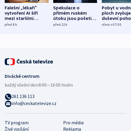
Falešní „lékaři“
Spekulace o
Pobyt u vodn
vytvoření AI šíří
přímém ruském
ploch zvyšuje
mezi staršími
útoku jsou pošetilé,
duševní poho
Poláky nebezpečné
míní estonský
ukázala
před 8
h
před 22
h
včera v 07:30
zdravotní rady
bezpečnostní
mezinárodní 
expert
Divácké centrum
každý všední den:
8:00—16:00 hodin
261 136 113
info@ceskatelevize.cz
TV program
Pro média
Živé vysílání
Reklama