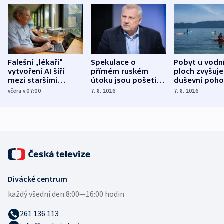
Falešní „lékaři“
Spekulace o
Pobyt u vodn
vytvoření AI šíří
přímém ruském
ploch zvyšuje
mezi staršími
útoku jsou pošetilé,
duševní poho
Poláky nebezpečné
míní estonský
ukázala
včera v 07:00
7. 8. 2026
7. 8. 2026
zdravotní rady
bezpečnostní
mezinárodní 
expert
Divácké centrum
každý všední den:
8:00—16:00 hodin
261 136 113