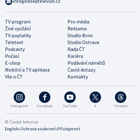
info@ceskatelevize.cz
TV program
Pro média
Živé vysílání
Reklama
TV poplatky
Studio Brno
Teletext
Studio Ostrava
Podcasty
Rada ČT
Počasí
Kariéra
E-shop
Podávání námětů
Mobilní a TV aplikace
Časté dotazy
Vše o ČT
Kontakty
Instagram
Facebook
YouTube
X
Threads
© Česká televize
•
•
English
Ochrana soukromí
Přístupnost