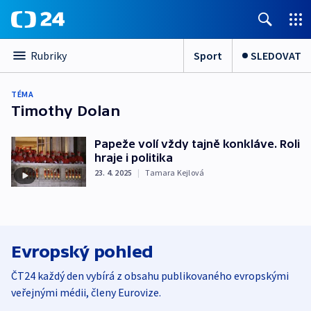
Sport
SLEDOVAT
Rubriky
TÉMA
Timothy Dolan
Papeže volí vždy tajně konkláve. Roli
hraje i politika
23. 4. 2025
|
Tamara Kejlová
Evropský pohled
ČT24 každý den vybírá z obsahu publikovaného evropskými
veřejnými médii, členy Eurovize.