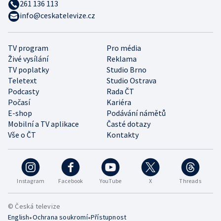
261 136 113
info@ceskatelevize.cz
TV program
Pro média
Živé vysílání
Reklama
TV poplatky
Studio Brno
Teletext
Studio Ostrava
Podcasty
Rada ČT
Počasí
Kariéra
E-shop
Podávání námětů
Mobilní a TV aplikace
Časté dotazy
Vše o ČT
Kontakty
Instagram
Facebook
YouTube
X
Threads
© Česká televize
•
•
English
Ochrana soukromí
Přístupnost