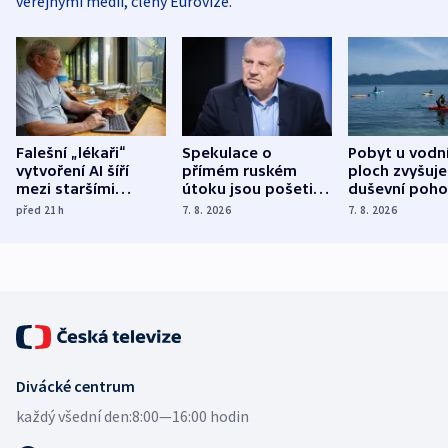
veřejnými médii, členy Eurovize.
Falešní „lékaři“
Spekulace o
Pobyt u vodn
vytvoření AI šíří
přímém ruském
ploch zvyšuje
mezi staršími
útoku jsou pošetilé,
duševní poho
Poláky nebezpečné
míní estonský
ukázala
před 21
h
7. 8. 2026
7. 8. 2026
zdravotní rady
bezpečnostní
mezinárodní 
expert
Divácké centrum
každý všední den:
8:00—16:00 hodin