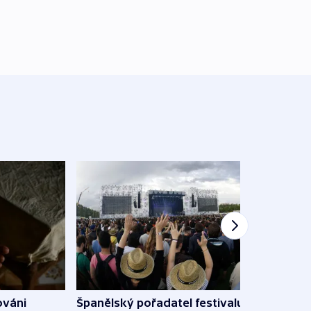
Španělský pořadatel festivalu
ováni
Lesn