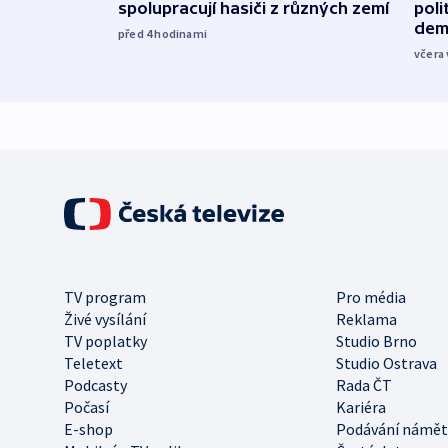
spolupracují hasiči z různých zemí
poli
dem
před 4
hodinami
včera 
TV program
Pro média
Živé vysílání
Reklama
TV poplatky
Studio Brno
Teletext
Studio Ostrava
Podcasty
Rada ČT
Počasí
Kariéra
E-shop
Podávání námět