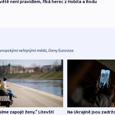
světě není pravidlem, říká herec z Hobita a Rodu
vropskými veřejnými médii, členy Eurovize.
íme zapojit ženy.“ Litevští
Na Ukrajině jsou zadrž