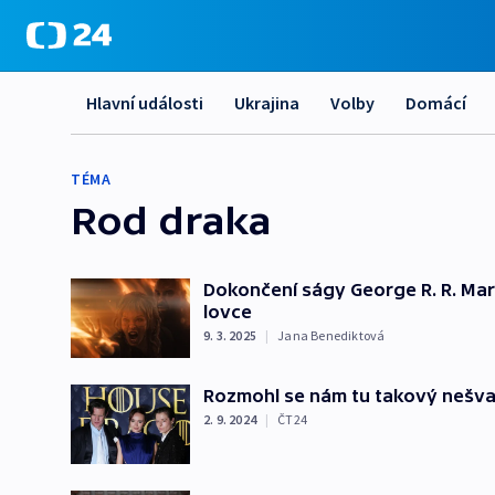
Hlavní události
Ukrajina
Volby
Domácí
TÉMA
Rod draka
Dokončení ságy George R. R. Marti
lovce
9. 3. 2025
|
Jana Benediktová
Rozmohl se nám tu takový nešvar
2. 9. 2024
|
ČT24