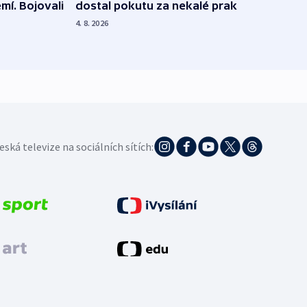
dostal pokutu za nekalé praktiky
mí. Bojovali
dopa
zdrav
4. 8. 2026
4. 8. 20
eská televize na sociálních sítích: