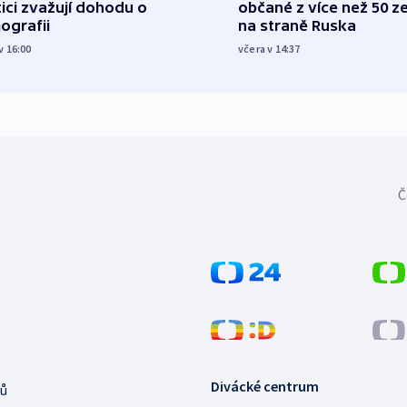
tici zvažují dohodu o
občané z více než 50 ze
ografii
na straně Ruska
v 16:00
včera v 14:37
Č
Divácké centrum
ů