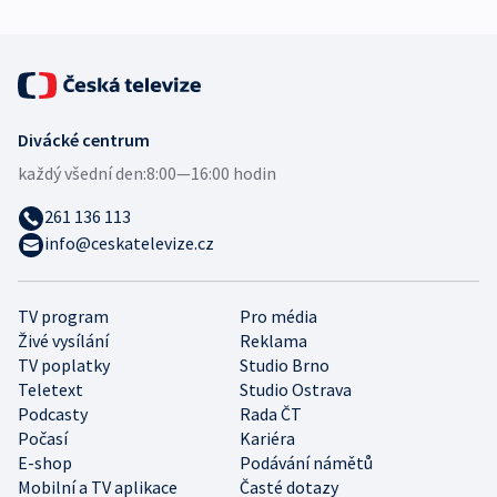
Divácké centrum
každý všední den:
8:00—16:00 hodin
261 136 113
info@ceskatelevize.cz
TV program
Pro média
Živé vysílání
Reklama
TV poplatky
Studio Brno
Teletext
Studio Ostrava
Podcasty
Rada ČT
Počasí
Kariéra
E-shop
Podávání námětů
Mobilní a TV aplikace
Časté dotazy