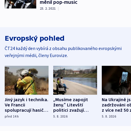
měnil pop-music
23. 2. 2021
|
Evropský pohled
ČT24 každý den vybírá z obsahu publikovaného evropskými
veřejnými médii, členy Eurovize.
Jiný jazyk i technika.
„Musíme zapojit
Na Ukrajině j
Ve Francii
ženy.“ Litevští
zadržováni o
spolupracují hasiči z
politici zvažují
z více než 50 
různých zemí
dohodu o
Bojovali na s
před 14
h
5. 8. 2026
5. 8. 2026
demografii
Ruska