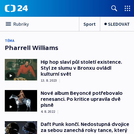
Sport
SLEDOVAT
Rubriky
TÉMA
Pharrell Williams
Hip hop slaví půl století existence.
Styl ze slumu v Bronxu ovládl
kulturní svět
13. 8. 2023
|
Nové album Beyoncé potřebovalo
renesanci. Po kritice upravila dvě
písně
4. 8. 2022
|
Daft Punk končí. Nedostupná dvojice
za sebou zanechá roky tance, který