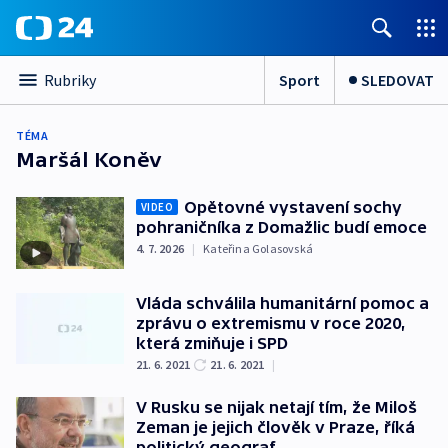
Sport
SLEDOVAT
Rubriky
TÉMA
Maršál Koněv
Opětovné vystavení sochy
VIDEO
pohraničníka z Domažlic budí emoce
4. 7. 2026
|
Kateřina Golasovská
Vláda schválila humanitární pomoc a
zprávu o extremismu v roce 2020,
která zmiňuje i SPD
21. 6. 2021
21. 6. 2021
|
V Rusku se nijak netají tím, že Miloš
Zeman je jejich člověk v Praze, říká
politický geograf