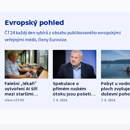
Evropský pohled
ČT24 každý den vybírá z obsahu publikovaného evropskými
veřejnými médii, členy Eurovize.
Falešní „lékaři“
Spekulace o
Pobyt u vodn
vytvoření AI šíří
přímém ruském
ploch zvyšuje
mezi staršími
útoku jsou pošetilé,
duševní poho
Poláky nebezpečné
míní estonský
ukázala
včera v 07:00
7. 8. 2026
7. 8. 2026
zdravotní rady
bezpečnostní
mezinárodní 
expert