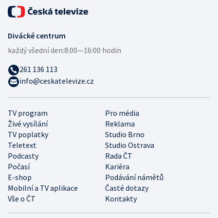
Divácké centrum
každý všední den:
8:00—16:00 hodin
261 136 113
info@ceskatelevize.cz
TV program
Pro média
Živé vysílání
Reklama
TV poplatky
Studio Brno
Teletext
Studio Ostrava
Podcasty
Rada ČT
Počasí
Kariéra
E-shop
Podávání námětů
Mobilní a TV aplikace
Časté dotazy
Vše o ČT
Kontakty