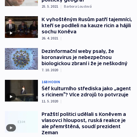
25. 5. 2021
|
Barbora Loudová
K vyhoštěným Rusům patří tajemníci,
kteří se podíleli na kauze ricin a hájili
sochu Koněva
26. 4. 2021
|
Dezinformační weby psaly, že
koronavirus je nebezpečnou
biologickou zbraní i že je neškodný
7. 10. 2020
|
168 HODIN
Šéf kulturního střediska jako „agent
s ricinem“? Více zdrojů to potvrzuje
11. 5. 2020
|
Pražští politici udělali s Koněvem a
vlasovci hloupost, ruská reakce je
ale přemrštěná, soudí prezident
Zeman