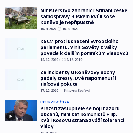
Ministerstvo zahraničí: Stíhání české
samosprávy Ruskem kvůli soše
Koněva je nepřípustné
10. 4. 2020
10. 4. 2020
|
KSČM proti usnesení Evropského
parlamentu. Vinit Sověty z války
povede k dalším pomníkům vlasovců
14. 12. 2019
14. 12. 2019
|
Za incidenty u Koněvovy sochy
padaly tresty. Dvě napomenutí i
tisícová pokuta
17. 10. 2019
|
Kristýna Šopfová
INTERVIEW ČT24
Pražští zastupitelé se bojí názoru
občanů, míní šéf komunistů Filip.
Kvůli Kosovu strana zváží toleranci
vlády
13. 9. 2019
|