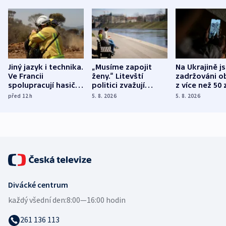
Jiný jazyk i technika.
„Musíme zapojit
Na Ukrajině j
Ve Francii
ženy.“ Litevští
zadržováni o
spolupracují hasiči z
politici zvažují
z více než 50 
různých zemí
dohodu o
Bojovali na s
před 12
h
5. 8. 2026
5. 8. 2026
demografii
Ruska
Divácké centrum
každý všední den:
8:00—16:00 hodin
261 136 113