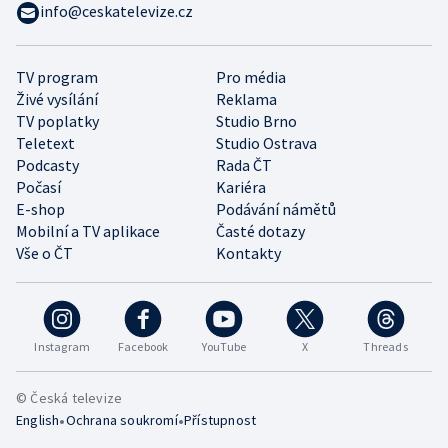
info@ceskatelevize.cz
TV program
Pro média
Živé vysílání
Reklama
TV poplatky
Studio Brno
Teletext
Studio Ostrava
Podcasty
Rada ČT
Počasí
Kariéra
E-shop
Podávání námětů
Mobilní a TV aplikace
Časté dotazy
Vše o ČT
Kontakty
Instagram
Facebook
YouTube
X
Threads
© Česká televize
•
•
English
Ochrana soukromí
Přístupnost