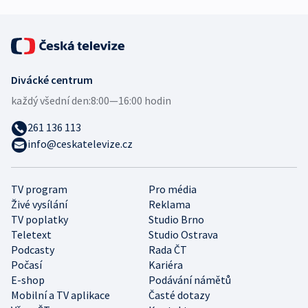
Divácké centrum
každý všední den:
8:00—16:00 hodin
261 136 113
info@ceskatelevize.cz
TV program
Pro média
Živé vysílání
Reklama
TV poplatky
Studio Brno
Teletext
Studio Ostrava
Podcasty
Rada ČT
Počasí
Kariéra
E-shop
Podávání námětů
Mobilní a TV aplikace
Časté dotazy