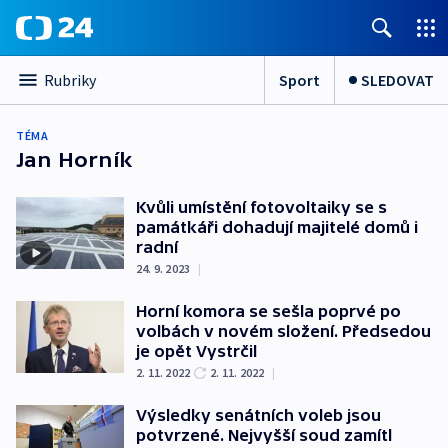
Sport
SLEDOVAT
Rubriky
TÉMA
Jan Horník
Kvůli umístění fotovoltaiky se s
památkáři dohadují majitelé domů i
radní
24. 9. 2023
|
Horní komora se sešla poprvé po
volbách v novém složení. Předsedou
je opět Vystrčil
2. 11. 2022
2. 11. 2022
|
Výsledky senátních voleb jsou
potvrzené. Nejvyšší soud zamítl