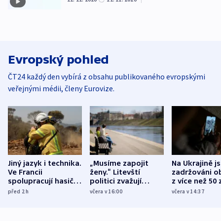
Evropský pohled
ČT24 každý den vybírá z obsahu publikovaného evropskými
veřejnými médii, členy Eurovize.
Jiný jazyk i technika.
„Musíme zapojit
Na Ukrajině j
Ve Francii
ženy.“ Litevští
zadržováni o
spolupracují hasiči z
politici zvažují
z více než 50 
různých zemí
dohodu o
Bojovali na s
před 2
h
včera v 16:00
včera v 14:37
demografii
Ruska