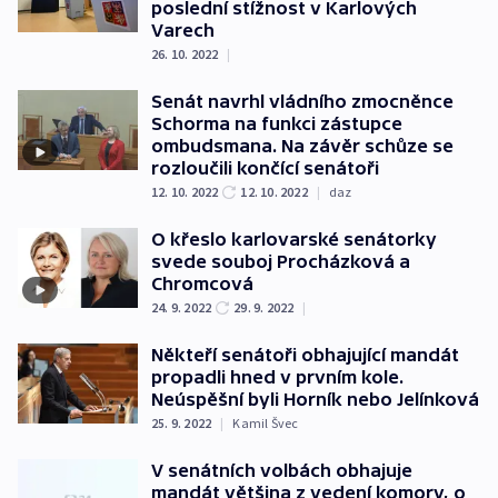
poslední stížnost v Karlových
Varech
26. 10. 2022
|
Senát navrhl vládního zmocněnce
Schorma na funkci zástupce
ombudsmana. Na závěr schůze se
rozloučili končící senátoři
12. 10. 2022
12. 10. 2022
|
daz
O křeslo karlovarské senátorky
svede souboj Procházková a
Chromcová
24. 9. 2022
29. 9. 2022
|
Někteří senátoři obhajující mandát
propadli hned v prvním kole.
Neúspěšní byli Horník nebo Jelínková
25. 9. 2022
|
Kamil Švec
V senátních volbách obhajuje
mandát většina z vedení komory, o