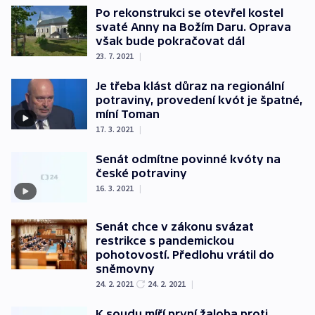
Po rekonstrukci se otevřel kostel
svaté Anny na Božím Daru. Oprava
však bude pokračovat dál
23. 7. 2021
|
Je třeba klást důraz na regionální
potraviny, provedení kvót je špatné,
míní Toman
17. 3. 2021
|
Senát odmítne povinné kvóty na
české potraviny
16. 3. 2021
|
Senát chce v zákonu svázat
restrikce s pandemickou
pohotovostí. Předlohu vrátil do
sněmovny
24. 2. 2021
24. 2. 2021
|
K soudu míří první žaloba proti