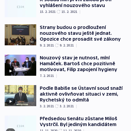
vyhlášení nouzového stavu
15. 2. 2021
15. 2. 2021
|
Strany budou o prodloužení
nouzového stavu ještě jednat.
Opozice chce prosadit své zákony
9. 2. 2021
9. 2. 2021
|
Nouzový stav je nutnost, míní
Hamáček. Bartoš chce pozitivně
motivovat, Filip zapojení hygieny
7. 2. 2021
|
Podle Babiše se Ústavní soud snaží
aktivně ovlivňovat situaci v zemi,
Rychetský to odmítá
3. 2. 2021
3. 2. 2021
|
Předsedou Senátu zůstane Miloš
Vystrčil. Byl jediným kandidátem
11. 11. 2020
11. 11. 2020
|