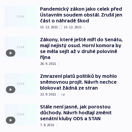
Pandemický zákon jako celek před
Ústavním soudem obstál. Zrušil jen
část o náhradě škod
15. 12. 2021
15. 12. 2021
|
Zákony, které ještě míří do Senátu,
mají nejistý osud. Horní komora by
se měla sejít až v druhé polovině
října
26. 9. 2021
|
Zmrazení platů politiků by mohlo
sněmovnou projít. Návrh nechce
blokovat žádná ze stran
22. 9. 2021
|
rp
Stále není jasné, jak porostou
důchody. Návrh hodlají změnit
senátní kluby ODS a STAN
7. 8. 2021
|