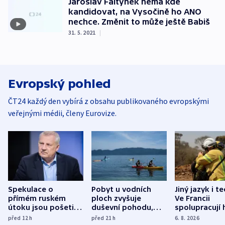
Jaroslav Faltýnek nemá kde
kandidovat, na Vysočině ho ANO
nechce. Změnit to může ještě Babiš
31. 5. 2021
|
Evropský pohled
ČT24 každý den vybírá z obsahu publikovaného evropskými
veřejnými médii, členy Eurovize.
Spekulace o
Pobyt u vodních
Jiný jazyk i t
přímém ruském
ploch zvyšuje
Ve Francii
útoku jsou pošetilé,
duševní pohodu,
spolupracují h
míní estonský
ukázala
různých zemí
před 12
h
před 21
h
6. 8. 2026