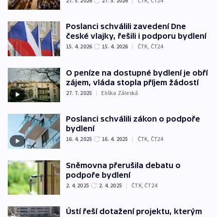
27. 5. 2026
27. 5. 2026
|
ČTK
,
ČT24
Poslanci schválili zavedení Dne
české vlajky, řešili i podporu bydlení
15. 4. 2026
15. 4. 2026
|
ČTK
,
ČT24
O peníze na dostupné bydlení je obří
zájem, vláda stopla příjem žádostí
27. 7. 2025
|
Eliška Záleská
Poslanci schválili zákon o podpoře
bydlení
16. 4. 2025
16. 4. 2025
|
ČTK
,
ČT24
Sněmovna přerušila debatu o
podpoře bydlení
2. 4. 2025
2. 4. 2025
|
ČTK
,
ČT24
Ústí řeší dotažení projektu, kterým