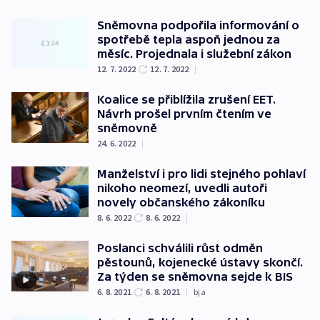
Sněmovna podpořila informování o
spotřebě tepla aspoň jednou za
měsíc. Projednala i služební zákon
12. 7. 2022
12. 7. 2022
|
Koalice se přiblížila zrušení EET.
Návrh prošel prvním čtením ve
sněmovně
24. 6. 2022
|
Manželství i pro lidi stejného pohlaví
nikoho neomezí, uvedli autoři
novely občanského zákoníku
8. 6. 2022
8. 6. 2022
|
Poslanci schválili růst odměn
pěstounů, kojenecké ústavy skončí.
Za týden se sněmovna sejde k BIS
6. 8. 2021
6. 8. 2021
|
bja