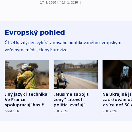
17. 1. 2020
17. 1. 2020
|
Evropský pohled
ČT24 každý den vybírá z obsahu publikovaného evropskými
veřejnými médii, členy Eurovize.
Jiný jazyk i technika.
„Musíme zapojit
Na Ukrajině j
Ve Francii
ženy.“ Litevští
zadržováni o
spolupracují hasiči z
politici zvažují
z více než 50 
různých zemí
dohodu o
Bojovali na s
před 13
h
5. 8. 2026
5. 8. 2026
demografii
Ruska