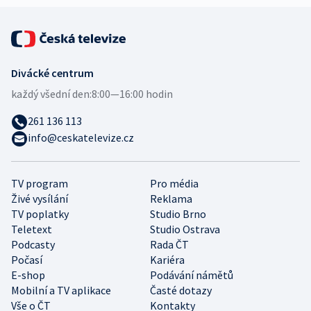
Divácké centrum
každý všední den:
8:00—16:00 hodin
261 136 113
info@ceskatelevize.cz
TV program
Pro média
Živé vysílání
Reklama
TV poplatky
Studio Brno
Teletext
Studio Ostrava
Podcasty
Rada ČT
Počasí
Kariéra
E-shop
Podávání námětů
Mobilní a TV aplikace
Časté dotazy
Vše o ČT
Kontakty