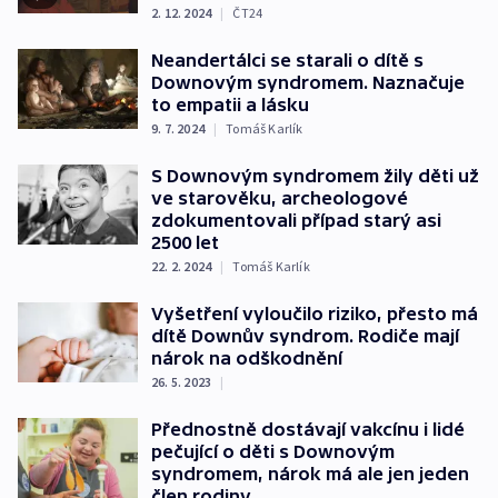
2. 12. 2024
|
ČT24
Neandertálci se starali o dítě s
Downovým syndromem. Naznačuje
to empatii a lásku
9. 7. 2024
|
Tomáš Karlík
S Downovým syndromem žily děti už
ve starověku, archeologové
zdokumentovali případ starý asi
2500 let
22. 2. 2024
|
Tomáš Karlík
Vyšetření vyloučilo riziko, přesto má
dítě Downův syndrom. Rodiče mají
nárok na odškodnění
26. 5. 2023
|
Přednostně dostávají vakcínu i lidé
pečující o děti s Downovým
syndromem, nárok má ale jen jeden
člen rodiny