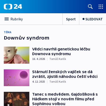
Sport
SLEDOVAT
Rubriky
TÉMA
Downův syndrom
Vědci navrhli genetickou léčbu
Downova syndromu
16. 4. 2026
|
Tomáš Karlík
Stárnutí ženských vajíček se dá
zvrátit, zjistili náhodou čeští vědci
4. 12. 2025
|
Tomáš Karlík
Tanec s medvědem. Gajdošíková s
Hádkem stojí v novém filmu před
Sophiinou volbou