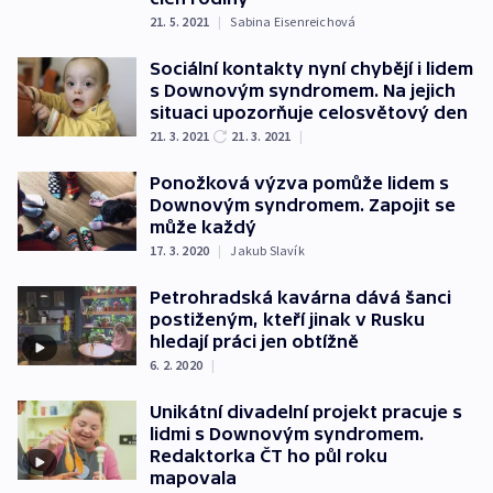
21. 5. 2021
|
Sabina Eisenreichová
Sociální kontakty nyní chybějí i lidem
s Downovým syndromem. Na jejich
situaci upozorňuje celosvětový den
21. 3. 2021
21. 3. 2021
|
Ponožková výzva pomůže lidem s
Downovým syndromem. Zapojit se
může každý
17. 3. 2020
|
Jakub Slavík
Petrohradská kavárna dává šanci
postiženým, kteří jinak v Rusku
hledají práci jen obtížně
6. 2. 2020
|
Unikátní divadelní projekt pracuje s
lidmi s Downovým syndromem.
Redaktorka ČT ho půl roku
mapovala