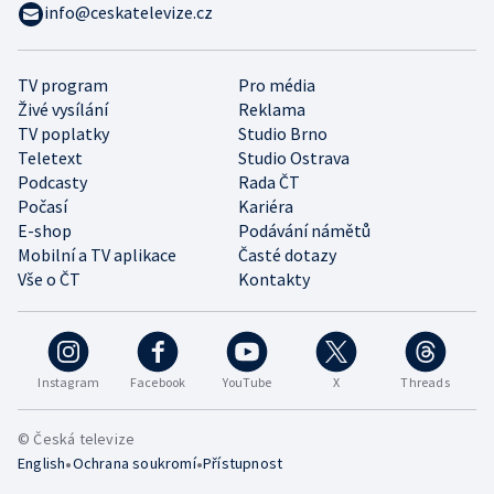
info@ceskatelevize.cz
TV program
Pro média
Živé vysílání
Reklama
TV poplatky
Studio Brno
Teletext
Studio Ostrava
Podcasty
Rada ČT
Počasí
Kariéra
E-shop
Podávání námětů
Mobilní a TV aplikace
Časté dotazy
Vše o ČT
Kontakty
Instagram
Facebook
YouTube
X
Threads
© Česká televize
•
•
English
Ochrana soukromí
Přístupnost