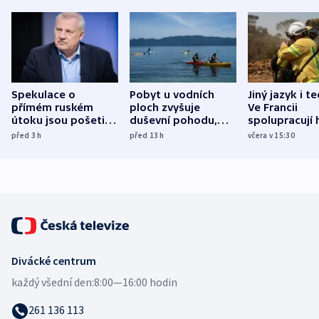
Spekulace o
Pobyt u vodních
Jiný jazyk i t
přímém ruském
ploch zvyšuje
Ve Francii
útoku jsou pošetilé,
duševní pohodu,
spolupracují h
míní estonský
ukázala
různých zemí
před 3
h
před 13
h
včera v 15:30
bezpečnostní
mezinárodní studie
expert
Divácké centrum
každý všední den:
8:00—16:00 hodin
261 136 113