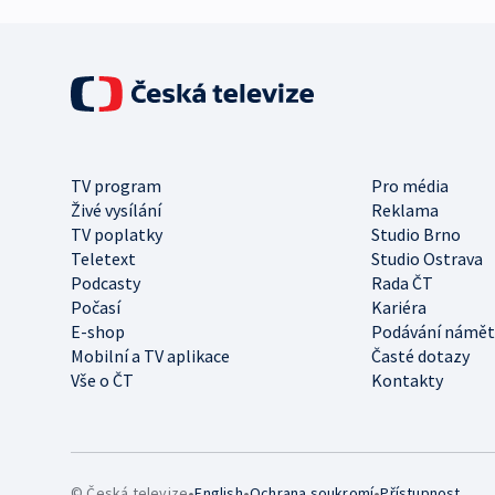
TV program
Pro média
Živé vysílání
Reklama
TV poplatky
Studio Brno
Teletext
Studio Ostrava
Podcasty
Rada ČT
Počasí
Kariéra
E-shop
Podávání námět
Mobilní a TV aplikace
Časté dotazy
Vše o ČT
Kontakty
•
•
•
© Česká televize
English
Ochrana soukromí
Přístupnost