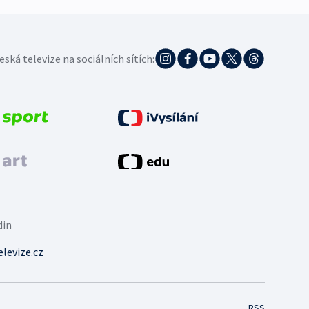
eská televize na sociálních sítích:
din
levize.cz
RSS