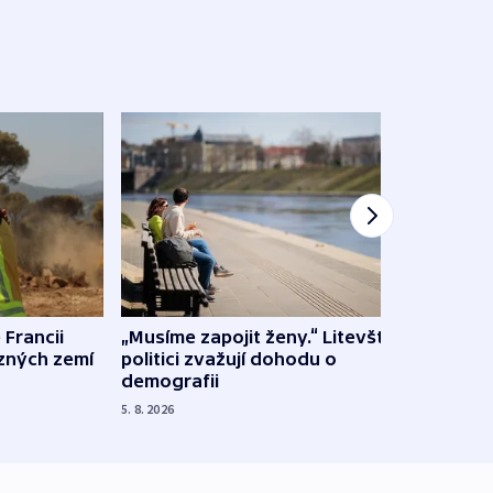
 Francii
„Musíme zapojit ženy.“ Litevští
Na Uk
ůzných zemí
politici zvažují dohodu o
občan
demografii
na s
5. 8. 2026
5. 8. 20