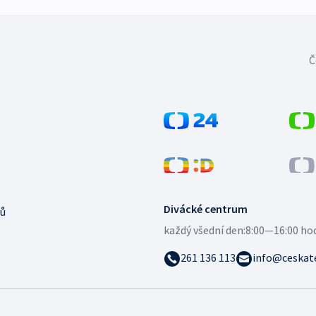
Č
Divácké centrum
ů
každý všední den:
8:00—16:00 ho
261 136 113
info@ceskate