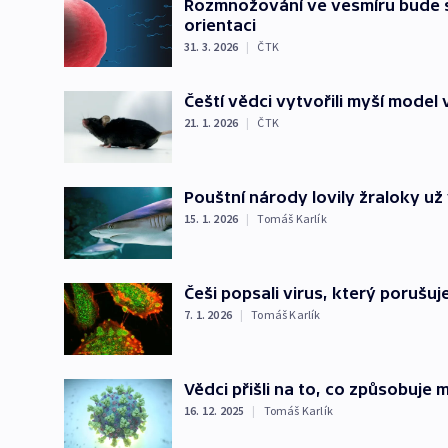
Rozmnožování ve vesmíru bude sl
orientaci
31. 3. 2026
|
ČTK
Čeští vědci vytvořili myší model
21. 1. 2026
|
ČTK
Pouštní národy lovily žraloky u
15. 1. 2026
|
Tomáš Karlík
Češi popsali virus, který porušu
7. 1. 2026
|
Tomáš Karlík
Vědci přišli na to, co způsobuje
16. 12. 2025
|
Tomáš Karlík