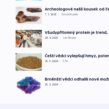
Archeologové našli kousek od č
7. 7. 2025
|
Tomáš Karlík
Všudypřítomný protein je trend
29. 4. 2025
|
Jan Škoda
Čeští vědci vylepšují hmyz, pot
25. 3. 2024
|
ČTK
Brněnští vědci odhalili nové mož
25. 2. 2019
|