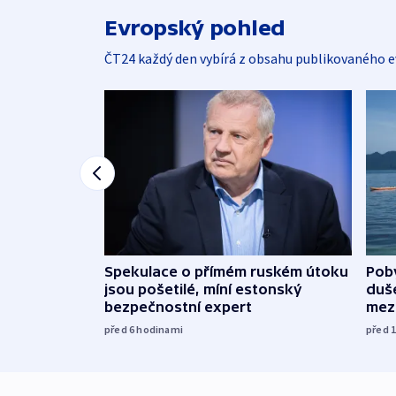
Evropský pohled
ČT24 každý den vybírá z obsahu publikovaného e
Spekulace o přímém ruském útoku
Poby
jsou pošetilé, míní estonský
duš
bezpečnostní expert
mez
před 6
hodinami
před 