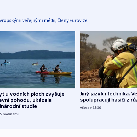
vropskými veřejnými médii, členy Eurovize.
Jiný jazyk i technika. Ve
t u vodních ploch zvyšuje
spolupracují hasiči z r
evní pohodu, ukázala
inárodní studie
včera v 15:30
15
hodinami