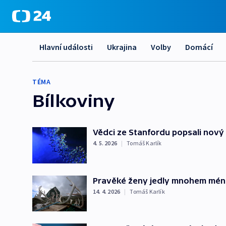
Hlavní události
Ukrajina
Volby
Domácí
TÉMA
Bílkoviny
Vědci ze Stanfordu popsali nový 
4. 5. 2026
|
Tomáš Karlík
Pravěké ženy jedly mnohem méně
14. 4. 2026
|
Tomáš Karlík