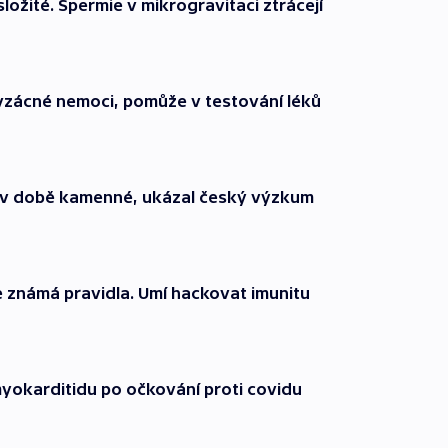
ožité. Spermie v mikrogravitaci ztrácejí
 vzácné nemoci, pomůže v testování léků
ž v době kamenné, ukázal český výzkum
je známá pravidla. Umí hackovat imunitu
 myokarditidu po očkování proti covidu