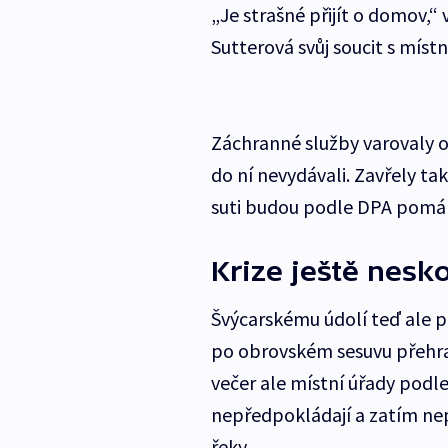
„Je strašné přijít o domov,“
Sutterová svůj soucit s místn
Záchranné služby varovaly obč
do ní nevydávali. Zavřely tak
suti budou podle DPA pomáh
Krize ještě nesk
Švýcarskému údolí teď ale po
po obrovském sesuvu přehraz
večer ale místní úřady podl
nepředpokládají a zatím nep
řeky.