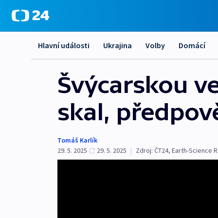
Hlavní události
Ukrajina
Volby
Domácí
Švýcarskou ve
skal, předpov
Tomáš Karlík
29. 5. 2025
29. 5. 2025
|
Zdroj:
ČT24
,
Earth-Science 