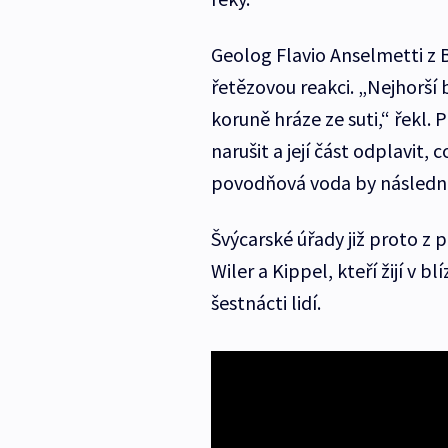
Geolog Flavio Anselmetti z B
řetězovou reakci. „Nejhorší
koruně hráze ze suti,“ řekl.
narušit a její část odplavit,
povodňová voda by následně
Švýcarské úřady již proto z
Wiler a Kippel, kteří žijí v b
šestnácti lidí.