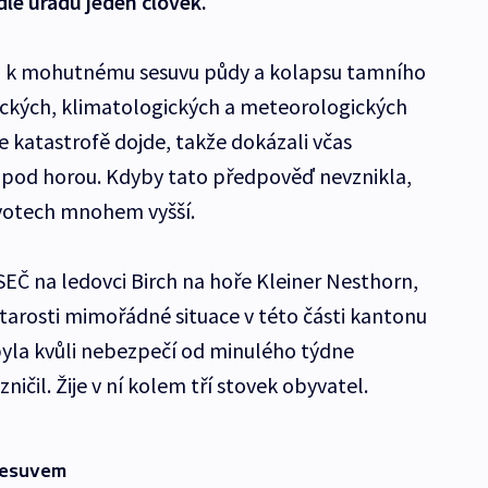
le úřadů jeden člověk.
ku k mohutnému sesuvu půdy a kolapsu tamního
ických, klimatologických a meteorologických
e katastrofě dojde, takže dokázali včas
ží pod horou. Kdyby tato předpověď nevznikla,
životech mnohem vyšší.
SEČ na ledovci Birch na hoře Kleiner Nesthorn,
starosti mimořádné situace v této části kantonu
 byla kvůli nebezpečí od minulého týdne
ičil. Žije v ní kolem tří stovek obyvatel.
 sesuvem