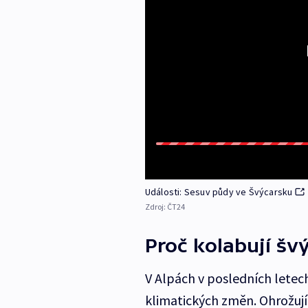
Události: Sesuv půdy ve Švýcarsku
Zdroj:
ČT24
Proč kolabují šv
V Alpách v posledních letec
klimatických změn. Ohrožují