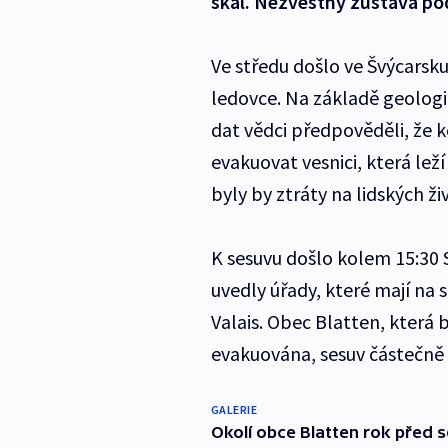
skal. Nezvěstný zůstává pod
Ve středu došlo ve Švýcars
ledovce. Na základě geolog
dat vědci předpověděli, že k
evakuovat vesnici, která le
byly by ztráty na lidských 
K sesuvu došlo kolem 15:30 
uvedly úřady, které mají na 
Valais. Obec Blatten, která
evakuována, sesuv částečně zn
GALERIE
Okolí obce Blatten rok před