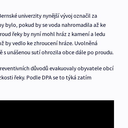
ernské univerzity nynější vývoj označil za
 by bylo, pokud by se voda nahromadila až ke
 Proud řeky by nyní mohl hráz z kamení a ledu
 což by vedlo ke zhroucení hráze. Uvolněná
 s unášenou sutí ohrozila obce dále po proudu.
 preventivních důvodů evakuovaly obyvatele obcí
lízkosti řeky. Podle DPA se to týká zatím