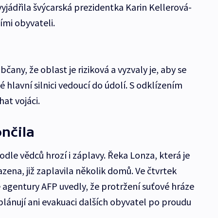
 vyjádřila švýcarská prezidentka Karin Kellerová-
ími obyvateli.
any, že oblast je riziková a vyzvaly je, aby se
é hlavní silnici vedoucí do údolí. S odklízením
at vojáci.
ončila
dle vědců hrozí i záplavy. Řeka Lonza, která je
ena, již zaplavila několik domů. Ve čtvrtek
e agentury AFP uvedly, že protržení suťové hráze
lánují ani evakuaci dalších obyvatel po proudu