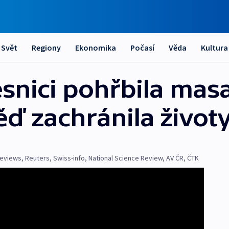
Svět
Regiony
Ekonomika
Počasí
Věda
Kultura
snici pohřbila masa
ěď zachránila život
Reviews
,
Reuters
,
Swiss-info
,
National Science Review
,
AV ČR
,
ČTK