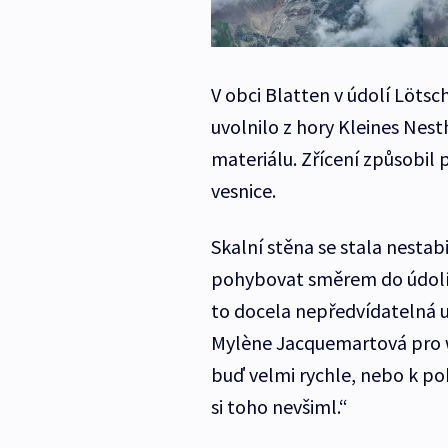
V obci Blatten v údolí Löts
uvolnilo z hory Kleines Nest
materiálu. Zřícení způsobil p
vesnice.
Skalní stěna se stala nestab
pohybovat směrem do údolí.
to docela nepředvídatelná u
Mylène Jacquemartová pro w
buď velmi rychle, nebo k poh
si toho nevšiml.“