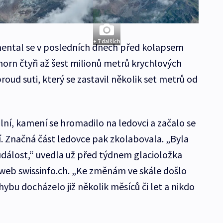
+ 7 dalších
chental se v posledních dnech před kolapsem
horn čtyři až šest milionů metrů krychlových
roud suti, který se zastavil několik set metrů od
ilní, kamení se hromadilo na ledovci a začalo se
 Značná část ledovce pak zkolabovala. „Byla
dálost,“ uvedla už před týdnem glacioložka
eb swissinfo.ch. „Ke změnám ve skále došlo
ybu docházelo již několik měsíců či let a nikdo