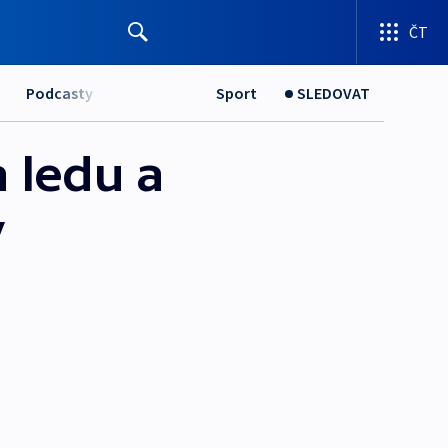
ČT
Podcasty
Sport
SLEDOVAT
 ledu a
y