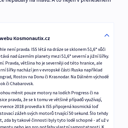
 webu Kosmonautix.cz
le není pravda. ISS létá na dráze se sklonem 51,6° vůči
tává nad územím planety mezi 51,6° severní a jižní šířky.
mí. Pravda, většina ho je severněji od této hranice, ale
rní šířky nachází jen v evropské části Ruska například
ograd, Rostov na Donu či Krasnodar. Na Dálném východě
tok či Chabarovsk.
 mohou měnit pouze motory na lodích Progress či na
ice pravda, že se k tomu ve většině případů využívají,
rvence 2018 provedla k ISS připojená kosmická loď
tovací zážeh svých motorů trvající 50 sekund. Šlo tehdy
, zda by takové činnosti byly tyto lodě schopné - ať už v
mentu nebo jen pro potřeby vlastní samostatnosti. K