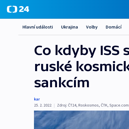
Hlavní události
Ukrajina
Volby
Domácí
Co kdyby ISS 
ruské kosmick
sankcím
kar
25. 2. 2022
|
Zdroj:
ČT24
,
Roskosmos
,
ČTK
,
Space.com