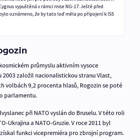
 Cygnus vypuštěná v rámci mise NG-17. Ještě před
bylo oznámeno, že by tato loď měla po připojení k ISS
Rogozin
v kosmickém průmyslu aktivním vysoce
2003 založil nacionalistickou stranu Vlast,
ch volbách 9,2 procenta hlasů, Rogozin se poté
o parlamentu.
lvyslanec při NATO vyslán do Bruselu. V této roli
O-Ukrajina a NATO-Gruzie. V roce 2011 byl
získal funkci vicepremiéra pro zbrojní program.