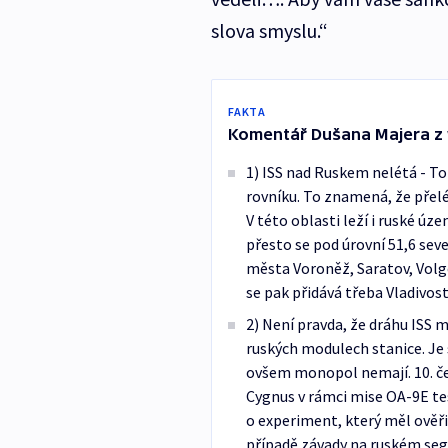
slova smyslu.“
FAKTA
Komentář Dušana Majera z
1) ISS nad Ruskem nelétá - Toh
rovníku. To znamená, že přelé
V této oblasti leží i ruské úze
přesto se pod úrovní 51,6 seve
města Voroněž, Saratov, Volg
se pak přidává třeba Vladivos
2) Není pravda, že dráhu ISS
ruských modulech stanice. Je s
ovšem monopol nemají. 10. če
Cygnus v rámci mise OA-9E tes
o experiment, který měl ověřit
případě závady na ruském seg