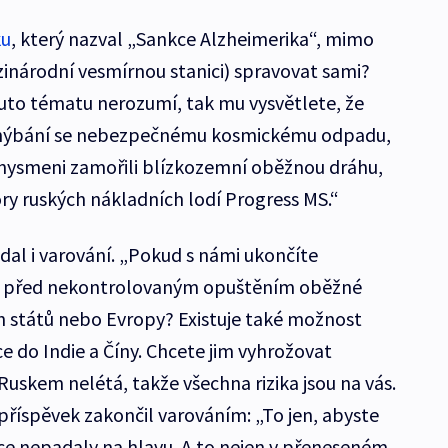
ku
, který nazval „Sankce Alzheimerika“, mimo
zinárodní vesmírnou stanici) spravovat sami?
to tématu nerozumí, tak mu vysvětlete, že
 vyhýbání se nebezpečnému kosmickému odpadu,
znysmeni zamořili blízkozemní oběžnou dráhu,
 ruských nákladních lodí Progress MS.“
al i varování. „Pokud s námi ukončíte
SS před nekontrolovaným opuštěním oběžné
 států nebo Evropy? Existuje také možnost
e do Indie a Číny. Chcete jim vyhrožovat
uskem nelétá, takže všechna rizika jsou na vás.
 příspěvek zakončil varováním: „To jen, abyste
ce nepadaly na hlavu. A to nejen v přeneseném