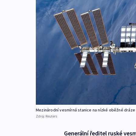
Mezinárodní vesmírná stanice na nízké oběžné dráz
Zdroj:
Reuters
Generální ředitel ruské ves