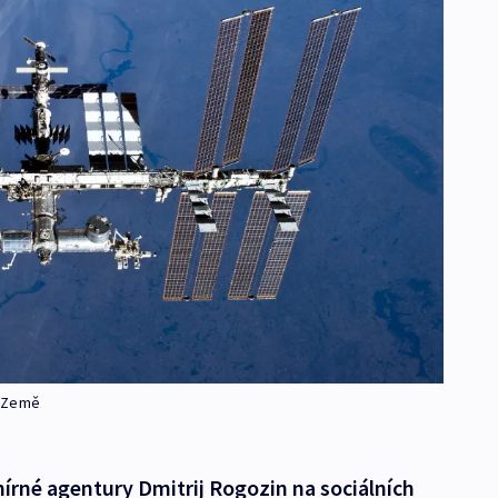
e Země
mírné agentury Dmitrij Rogozin na sociálních