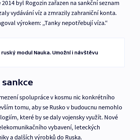
e 2014 byl Rogozin zařazen na sankční seznam
ly vydávání víz a zmrazily zahraniční konta.
goval výrokem: „Tanky nepotřebují víza.“
l ruský modul Nauka. Umožní i návštěvu
t sankce
mezení spolupráce v kosmu nic konkrétního
evším tomu, aby se Rusko v budoucnu nemohlo
ogiím, které by se daly vojensky využít. Nové
telekomunikačního vybavení, leteckých
ky a dalších výrobků do Ruska.