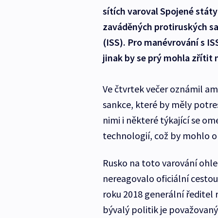
sítích varoval Spojené stá
zaváděných protiruských sa
(ISS). Pro manévrování s IS
jinak by se prý mohla zřítit
Ve čtvrtek večer oznámil ame
sankce, které by měly potres
nimi i některé týkající se 
technologií, což by mohlo o
Rusko na toto varování ohl
nereagovalo oficiální cestou
roku 2018 generální ředitel
bývalý politik je považovaný