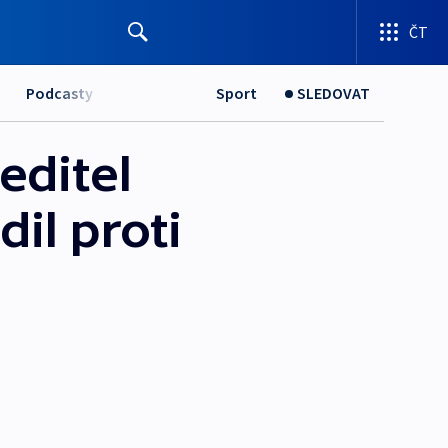
ČT
Podcasty
Sport
SLEDOVAT
editel
il proti