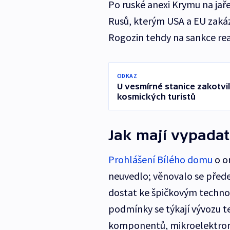
Po ruské anexi Krymu na jař
Rusů, kterým USA a EU zakáza
Rogozin tehdy na sankce rea
ODKAZ
U vesmírné stanice zakotvi
kosmických turistů
Jak mají vypada
Prohlášení Bílého domu
o o
neuvedlo; věnovalo se před
dostat ke špičkovým technol
podmínky se týkají vývozu 
komponentů, mikroelektroni