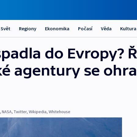
Svět
Regiony
Ekonomika
Počasí
Věda
Kultura
spadla do Evropy? Ř
é agentury se ohrad
,
NASA
,
Twitter
,
Wikipedia
,
Whitehouse