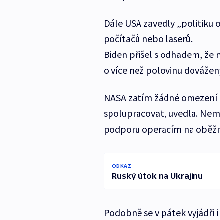
Dále USA zavedly „politiku 
počítačů nebo laserů.
Biden přišel s odhadem, že n
o více než polovinu dovážen
NASA zatím žádné omezení 
spolupracovat, uvedla. Nem
podporu operacím na oběžné
ODKAZ
Ruský útok na Ukrajinu
Podobně se v pátek vyjádři 