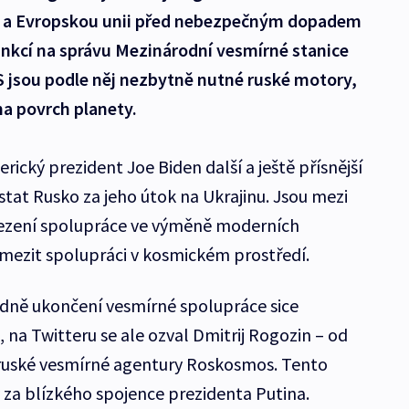
ty a Evropskou unii před nebezpečným dopadem
nkcí na správu Mezinárodní vesmírné stanice
S jsou podle něj nezbytně nutné ruské motory,
 na povrch planety.
rický prezident Joe Biden další a ještě přísnější
tat Rusko za jeho útok na Ukrajinu. Jsou mezi
omezení spolupráce ve výměně moderních
mezit spolupráci v kosmickém prostředí.
edně ukončení vesmírné spolupráce sice
, na Twitteru se ale ozval Dmitrij Rogozin – od
 ruské vesmírné agentury Roskosmos. Tento
 za blízkého spojence prezidenta Putina.