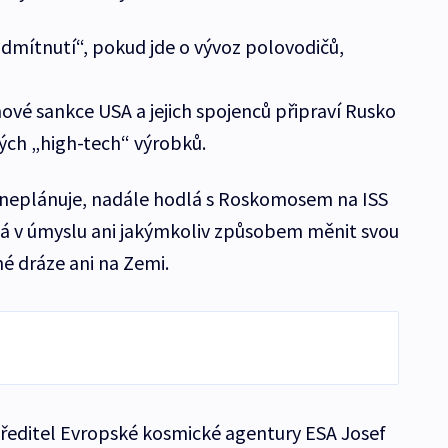
odmítnutí“, pokud jde o vývoz polovodičů,
ové sankce USA a jejich spojenců připraví Rusko
ých „high-tech“ výrobků.
neplánuje, nadále hodlá s Roskomosem na ISS
á v úmyslu ani jakýmkoliv způsobem měnit svou
 dráze ani na Zemi.
i ředitel Evropské kosmické agentury ESA Josef