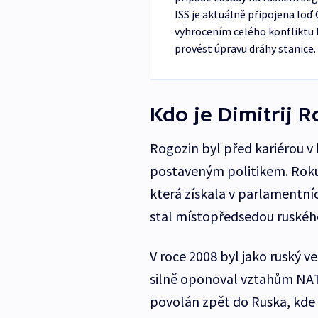
ISS je aktuálně připojena loď
vyhrocením celého konfliktu 
provést úpravu dráhy stanice.
Kdo je Dimitrij 
Rogozin byl před kariérou 
postaveným politikem. Roku 
která získala v parlamentní
stal místopředsedou ruskéh
V roce 2008 byl jako ruský ve
silně oponoval vztahům NAT
povolán zpět do Ruska, kde 