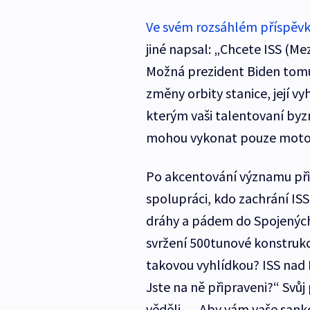
Ve svém rozsáhlém příspěv
jiné napsal: „Chcete ISS (Me
Možná prezident Biden tomu
změny orbity stanice, její
kterým vaši talentovaní by
mohou vykonat pouze motory
Po akcentování významu přid
spolupráci, kdo zachrání I
dráhy a pádem do Spojených
svržení 500tunové konstrukc
takovou vyhlídkou? ISS nad R
Jste na ně připraveni?“ Svůj
věděli…. Aby vám vaše sank