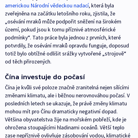
americkou Národní vědeckou nadací
, která byla
zveřejněna na začátku letošního roku, zjistila, že
„osévání mraků může podpořit sněžení na širokém
území, pokud jsou k tomu příznivé atmosférické
podmínky“. Tato práce byla jednou z prvních, které
potvrdily, že osévání mraků opravdu funguje, doposud
totiž bylo obtížné odlišit srážky vytvořené „strojově“
od těch přirozených.
Čína investuje do počasí
Čína je kvůli své poloze značně zranitelná nejen sílícími
změnami klimatu, ale i běžnou nerovnováhou počasí. V
posledních letech se ukazuje, že právě změny klimatu
mohou mít pro Čínu dramaticky negativní dopad.
Většina obyvatelstva žije na mořském pobřeží, kde je
ohrožena stoupajícími hladinami oceánů. Větší teplo
zase nepříznivě ovlivňuje zásobování vodou, klimatické