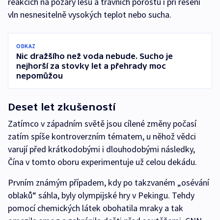
reakcích na požáry lesů a travních porostů i při řešení
vln nesnesitelně vysokých teplot nebo sucha.
ODKAZ
Nic dražšího než voda nebude. Sucho je
nejhorší za stovky let a přehrady moc
nepomůžou
Deset let zkušeností
Zatímco v západním světě jsou cílené změny počasí
zatím spíše kontroverzním tématem, u něhož vědci
varují před krátkodobými i dlouhodobými následky,
Čína v tomto oboru experimentuje už celou dekádu.
Prvním známým případem, kdy po takzvaném „osévání
oblaků“ sáhla, byly olympijské hry v Pekingu. Tehdy
pomocí chemických látek obohatila mraky a tak