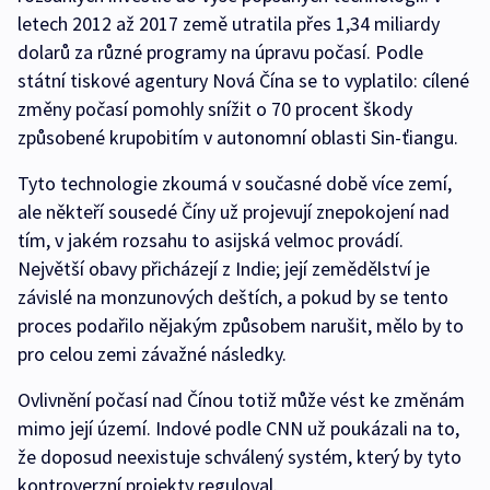
letech 2012 až 2017 země utratila přes 1,34 miliardy
dolarů za různé programy na úpravu počasí. Podle
státní tiskové agentury Nová Čína se to vyplatilo: cílené
změny počasí pomohly snížit o 70 procent škody
způsobené krupobitím v autonomní oblasti Sin-ťiangu.
Tyto technologie zkoumá v současné době více zemí,
ale někteří sousedé Číny už projevují znepokojení nad
tím, v jakém rozsahu to asijská velmoc provádí.
Největší obavy přicházejí z Indie; její zemědělství je
závislé na monzunových deštích, a pokud by se tento
proces podařilo nějakým způsobem narušit, mělo by to
pro celou zemi závažné následky.
Ovlivnění počasí nad Čínou totiž může vést ke změnám
mimo její území. Indové podle CNN už poukázali na to,
že doposud neexistuje schválený systém, který by tyto
kontroverzní projekty reguloval.