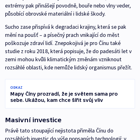
extrémy pak přinášejí povodně, bouře nebo vlny veder,
působící obrovské materiální i lidské škody.
Sucho zase přispívá k degradaci krajiny, která se pak
mění na poušť – a písečný prach vnikající do měst
poškozuje zdraví lidí. Znepokojivá je pro Čínu také
studie z roku 2018, která popisuje, že do padesáti let v
zemi mohou kvůli klimatickým změnám vzniknout
rozsáhlé oblasti, kde nemůže lidský organismus přežít.
ODKAZ
Mapy Číny prozradí, že je světem sama pro
sebe. Ukážou, kam chce šířit svůj vliv
Masivní investice
Právě tato stoupající nejistota přiměla Čínu do
rozsáhlých investic do výše popsaných technologií: v