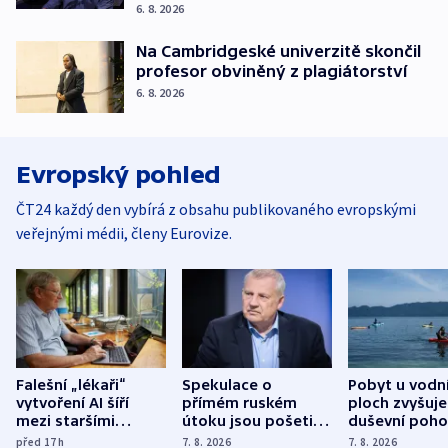
6. 8. 2026
Na Cambridgeské univerzitě skončil
profesor obviněný z plagiátorství
6. 8. 2026
Evropský pohled
ČT24 každý den vybírá z obsahu publikovaného evropskými
veřejnými médii, členy Eurovize.
Falešní „lékaři“
Spekulace o
Pobyt u vodn
vytvoření AI šíří
přímém ruském
ploch zvyšuje
mezi staršími
útoku jsou pošetilé,
duševní poho
Poláky nebezpečné
míní estonský
ukázala
před 17
h
7. 8. 2026
7. 8. 2026