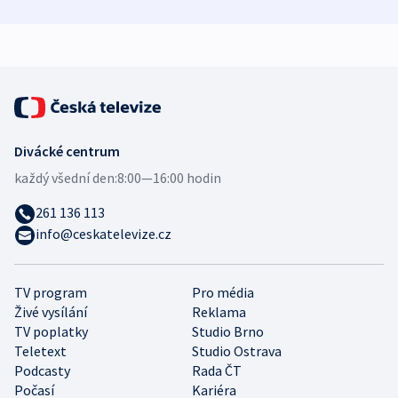
zdravotní rady
bezpečnostní
mezinárodní 
expert
Divácké centrum
každý všední den:
8:00—16:00 hodin
261 136 113
info@ceskatelevize.cz
TV program
Pro média
Živé vysílání
Reklama
TV poplatky
Studio Brno
Teletext
Studio Ostrava
Podcasty
Rada ČT
Počasí
Kariéra