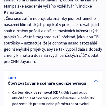
Manipalské akademie vyššího vzdělávání v indické
Karnatace.
„Čína sice zatím neprojevila známky jednostranného
nasazení klimatických projektů v praxi, ale rozsah jejích
snah o změny počasí a dalších masivních inženýrských
projektů –⁠ včetně megaprojektů přehrad, jako jsou Tři
soutěsky –⁠ naznačuje, že je ochotna nasadit rozsáhlé
geoinženýrské projekty, aby se tak vypořádala s dopady
změny klimatu a dosáhla svých pařížských cílů,“ dodal
pro CNN Jayaram.
FAKTA
Čtyři zvažované scénáře geoinženýringu
Carbon dioxide removal (CDR):
Odsávání oxidu
uhličitého z atmosféry a jeho následné ukládání do
podzemních prostor nebo přeměnu na stavební