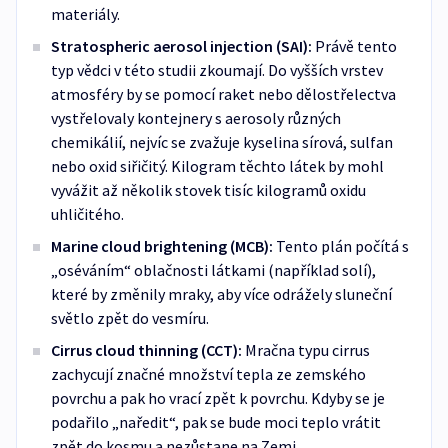
materiály.
Stratospheric aerosol injection (SAI):
Právě tento
typ vědci v této studii zkoumají. Do vyšších vrstev
atmosféry by se pomocí raket nebo dělostřelectva
vystřelovaly kontejnery s aerosoly různých
chemikálií, nejvíc se zvažuje kyselina sírová, sulfan
nebo oxid siřičitý. Kilogram těchto látek by mohl
vyvážit až několik stovek tisíc kilogramů oxidu
uhličitého.
Marine cloud brightening (MCB):
Tento plán počítá s
„oséváním“ oblačnosti látkami (například solí),
které by změnily mraky, aby více odrážely sluneční
světlo zpět do vesmíru.
Cirrus cloud thinning (CCT):
Mračna typu cirrus
zachycují značné množství tepla ze zemského
povrchu a pak ho vrací zpět k povrchu. Kdyby se je
podařilo „naředit“, pak se bude moci teplo vrátit
zpět do kosmu a nezůstane na Zemi.