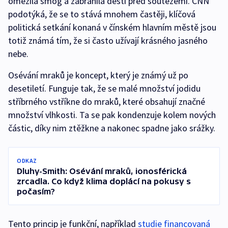
omezila smog a zabránila dešti před soutěžemi. CNN
podotýká, že se to stává mnohem častěji, klíčová
politická setkání konaná v čínském hlavním městě jsou
totiž známá tím, že si často užívají krásného jasného
nebe.
Osévání mraků je koncept, který je známý už po
desetiletí. Funguje tak, že se malé množství jodidu
stříbrného vstříkne do mraků, které obsahují značné
množství vlhkosti. Ta se pak kondenzuje kolem nových
částic, díky nim ztěžkne a nakonec spadne jako srážky.
ODKAZ
Dluhy-Smith: Osévání mraků, ionosférická
zrcadla. Co když klima doplácí na pokusy s
počasím?
Tento princip je funkční, například
studie financovaná