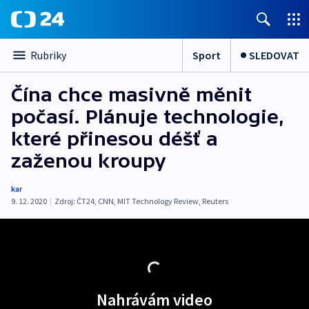
Sport
SLEDOVAT
Rubriky
Čína chce masivně měnit
počasí. Plánuje technologie,
které přinesou déšť a
zaženou kroupy
kar
9. 12. 2020
|
Zdroj:
ČT24
,
CNN
,
MIT Technology Review
,
Reuters
Nahrávám video