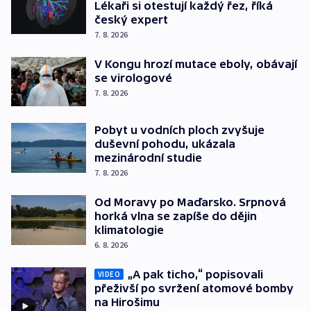
Lékaři si otestují každý řez, říká
český expert
7. 8. 2026
V Kongu hrozí mutace eboly, obávají
se virologové
7. 8. 2026
Pobyt u vodních ploch zvyšuje
duševní pohodu, ukázala
mezinárodní studie
7. 8. 2026
Od Moravy po Maďarsko. Srpnová
horká vlna se zapíše do dějin
klimatologie
6. 8. 2026
„A pak ticho,“ popisovali
VIDEO
přeživší po svržení atomové bomby
na Hirošimu