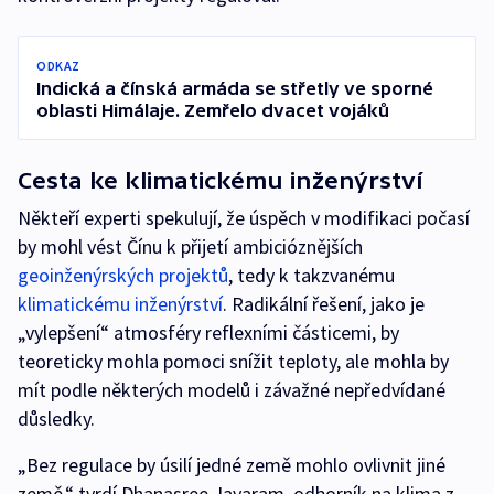
ODKAZ
Indická a čínská armáda se střetly ve sporné
oblasti Himálaje. Zemřelo dvacet vojáků
Cesta ke klimatickému inženýrství
Někteří experti spekulují, že úspěch v modifikaci počasí
by mohl vést Čínu k přijetí ambicióznějších
geoinženýrských projektů
, tedy k takzvanému
klimatickému inženýrství
. Radikální řešení, jako je
„vylepšení“ atmosféry reflexními částicemi, by
teoreticky mohla pomoci snížit teploty, ale mohla by
mít podle některých modelů i závažné nepředvídané
důsledky.
„Bez regulace by úsilí jedné země mohlo ovlivnit jiné
země,“ tvrdí Dhanasree Jayaram, odborník na klima z