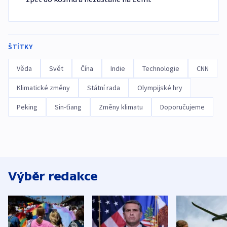
ŠTÍTKY
Věda
Svět
Čína
Indie
Technologie
CNN
Klimatické změny
Státní rada
Olympijské hry
Peking
Sin-ťiang
Změny klimatu
Doporučujeme
Výběr redakce