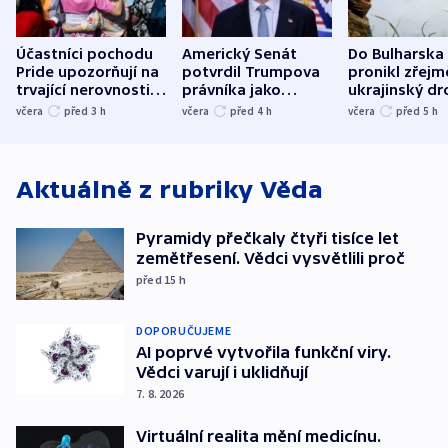
Účastníci pochodu
Americký Senát
Do Bulharska
Pride upozorňují na
potvrdil Trumpova
pronikl zřejm
trvající nerovnosti i
právníka jako
ukrajinský dr
společenskou
ministra
explodoval k
včera
před 3
h
včera
před 4
h
včera
před 5
h
atmosféru
spravedlnosti
od plynovod
Aktuálně z rubriky
Věda
Pyramidy přečkaly čtyři tisíce let
zemětřesení. Vědci vysvětlili proč
před 15
h
DOPORUČUJEME
AI poprvé vytvořila funkční viry.
Vědci varují i uklidňují
7. 8. 2026
Virtuální realita mění medicínu.