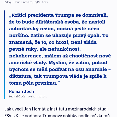
Zdroj:
Kevin Lamarque/Reuters
Kritici prezidenta Trumpa se domnívali,
že to bude diktátorská osoba, že nastolí
autoritářský režim, možná ještě něco
horšího. Zatím se ukazuje pravý opak. To
znamená, že to, co hrozí, není vláda
pevné ruky, ale nefunkčnost,
nekoherence, málem až chaotičnost nové
americké vlády. Myslím, že zatím, pokud
bychom se měli podívat na osu anarchie –
diktatura, tak Trumpova vláda je spíše k
tomu pólu prvnímu.
Roman Joch
ředitel Občanského institutu
Jak uvedl Jan Hornát z Institutu mezinárodních studií
FSV UK, je podpora Trumpovy politiky podle průzkumů