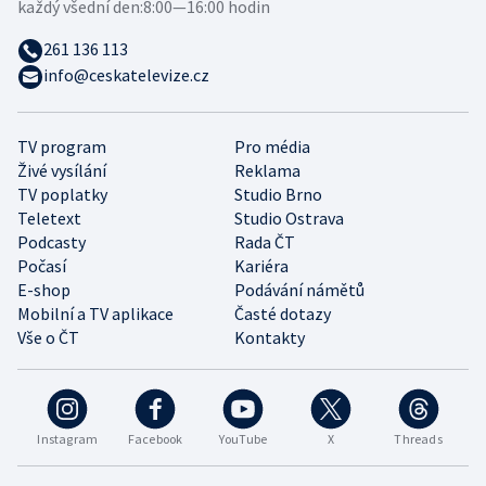
každý všední den:
8:00—16:00 hodin
261 136 113
info@ceskatelevize.cz
TV program
Pro média
Živé vysílání
Reklama
TV poplatky
Studio Brno
Teletext
Studio Ostrava
Podcasty
Rada ČT
Počasí
Kariéra
E-shop
Podávání námětů
Mobilní a TV aplikace
Časté dotazy
Vše o ČT
Kontakty
Instagram
Facebook
YouTube
X
Threads