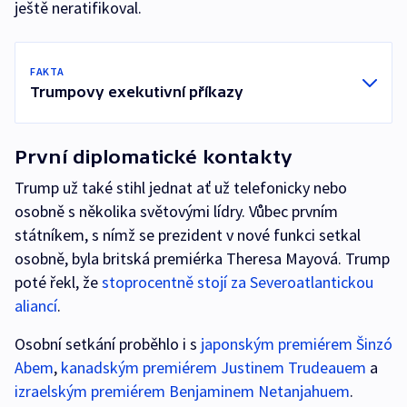
ještě neratifikoval.
FAKTA
Trumpovy exekutivní příkazy
První diplomatické kontakty
Trump už také stihl jednat ať už telefonicky nebo
osobně s několika světovými lídry. Vůbec prvním
státníkem, s nímž se prezident v nové funkci setkal
osobně, byla britská premiérka Theresa Mayová. Trump
poté řekl, že
stoprocentně stojí za Severoatlantickou
aliancí
.
Osobní setkání proběhlo i s
japonským premiérem Šinzó
Abem
,
kanadským premiérem Justinem Trudeauem
a
izraelským premiérem Benjaminem Netanjahuem
.