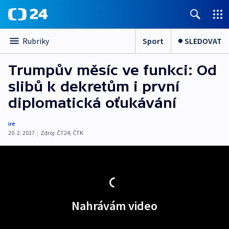
Sport
SLEDOVAT
Rubriky
Trumpův měsíc ve funkci: Od
slibů k dekretům i první
diplomatická oťukávání
ire
20. 2. 2017
|
Zdroj:
ČT24, ČTK
Nahrávám video