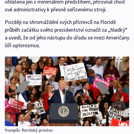
ohlášena jen s minimálním předstihem, přirovnal chod
své administrativy k přesně seřízenému stroji.
Později na shromáždění svých příznivců na Floridě
průběh začátku svého prezidentství označil za „hladký“
a uvedl, že od jeho nástupu do úřadu se mezi Američany
šíří optimismus.
Trumpův floridský proslov