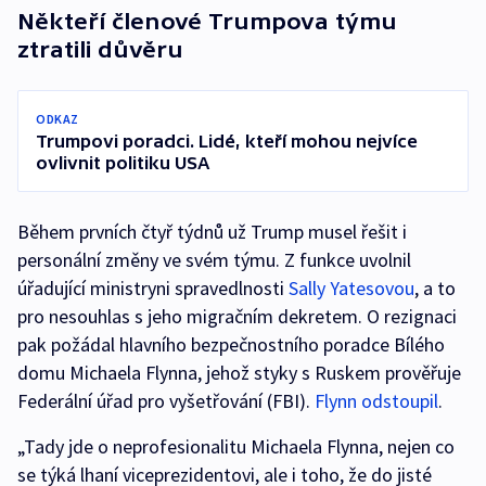
Někteří členové Trumpova týmu
ztratili důvěru
ODKAZ
Trumpovi poradci. Lidé, kteří mohou nejvíce
ovlivnit politiku USA
Během prvních čtyř týdnů už Trump musel řešit i
personální změny ve svém týmu. Z funkce uvolnil
úřadující ministryni spravedlnosti
Sally Yatesovou
, a to
pro nesouhlas s jeho migračním dekretem. O rezignaci
pak požádal hlavního bezpečnostního poradce Bílého
domu Michaela Flynna, jehož styky s Ruskem prověřuje
Federální úřad pro vyšetřování (FBI).
Flynn odstoupil
.
„Tady jde o neprofesionalitu Michaela Flynna, nejen co
se týká lhaní viceprezidentovi, ale i toho, že do jisté