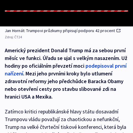
Jan Hornát: Trumpovi průzkumy připisují podporu 42 procent
Zdroj:
ČT24
Americký prezident Donald Trump má za sebou první
měsíc ve funkci. Úřadu se ujal s velkým nasazením. Už
hodiny po oficiálním převzetí moci
podepisoval první
nařízení
. Mezi jeho prvními kroky bylo utlumení
zdravotní reformy jeho předchůdce Baracka Obamy
nebo otevření cesty pro stavbu slibované zdi na
hranici USA a Mexika.
Zatímco kritici republikánské hlavy státu dosavadní
Trumpovu vládu považují za chaotickou a nefunkční,
Trump na velké čtvrteční tiskové konferenci, která byla