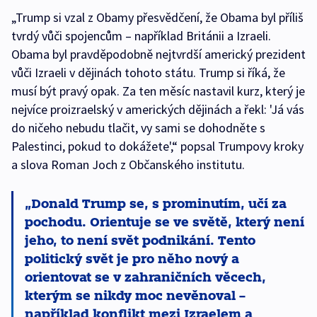
„Trump si vzal z Obamy přesvědčení, že Obama byl příliš
tvrdý vůči spojencům – například Británii a Izraeli.
Obama byl pravděpodobně nejtvrdší americký prezident
vůči Izraeli v dějinách tohoto státu. Trump si říká, že
musí být pravý opak. Za ten měsíc nastavil kurz, který je
nejvíce proizraelský v amerických dějinách a řekl: 'Já vás
do ničeho nebudu tlačit, vy sami se dohodněte s
Palestinci, pokud to dokážete',“ popsal Trumpovy kroky
a slova Roman Joch z Občanského institutu.
Donald Trump se, s prominutím, učí za
pochodu. Orientuje se ve světě, který není
jeho, to není svět podnikání. Tento
politický svět je pro něho nový a
orientovat se v zahraničních věcech,
kterým se nikdy moc nevěnoval –
například konflikt mezi Izraelem a