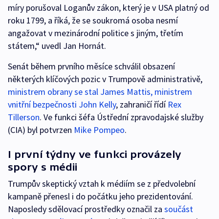
míry porušoval Loganův zákon, který je v USA platný od
roku 1799, a říká, že se soukromá osoba nesmí
angažovat v mezinárodní politice s jiným, třetím
státem,“ uvedl Jan Hornát.
Senát během prvního měsíce schválil obsazení
některých klíčových pozic v Trumpově administrativě,
ministrem obrany se stal James Mattis, ministrem
vnitřní bezpečnosti John Kelly
, zahraničí řídí
Rex
Tillerson
. Ve funkci šéfa Ústřední zpravodajské služby
(CIA) byl potvrzen
Mike Pompeo
.
I první týdny ve funkci provázely
spory s médii
Trumpův skeptický vztah k médiím se z předvolební
kampaně přenesl i do počátku jeho prezidentování.
Naposledy sdělovací prostředky označil za
součást