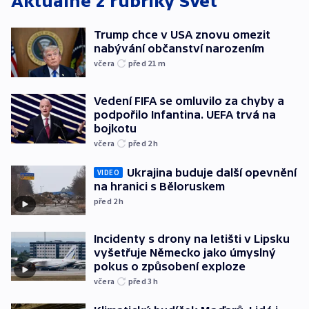
Aktuálně z rubriky
Svět
Trump chce v USA znovu omezit
nabývání občanství narozením
včera
před 21
m
Vedení FIFA se omluvilo za chyby a
podpořilo Infantina. UEFA trvá na
bojkotu
včera
před 2
h
Ukrajina buduje další opevnění
VIDEO
na hranici s Běloruskem
před 2
h
Incidenty s drony na letišti v Lipsku
vyšetřuje Německo jako úmyslný
pokus o způsobení exploze
včera
před 3
h