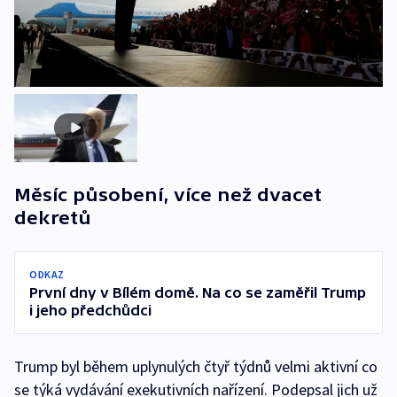
Měsíc působení, více než dvacet
dekretů
ODKAZ
První dny v Bílém domě. Na co se zaměřil Trump
i jeho předchůdci
Trump byl během uplynulých čtyř týdnů velmi aktivní co
se týká vydávání exekutivních nařízení. Podepsal jich už