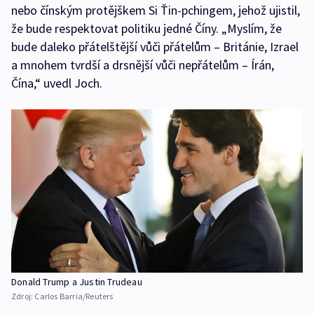
nebo čínským protějškem Si Ťin-pchingem, jehož ujistil,
že bude respektovat politiku jedné Číny. „Myslím, že
bude daleko přátelštější vůči přátelům – Británie, Izrael
a mnohem tvrdší a drsnější vůči nepřátelům – Írán,
Čína,“ uvedl Joch.
Donald Trump a Justin Trudeau
Zdroj:
Carlos Barria/Reuters