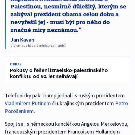
Palestinou, nesmírně důležitý, kterým se
zabýval prezident Obama celou dobu a
nevyřešil jej - musí být pro něho do
značné míry neznámou.
Jan Kavan
diplomat a bývalý ministr zahraničí
ODKAZ
Pokusy o řešení izraelsko-palestinského
konfliktu od 90. let selhávají
Telefonicky pak Trump jednal i s ruským prezidentem
Vladimirem Putinem
či ukrajinským prezidentem
Petro
Porošenkem
.
Spojil se i s německou kancléřkou Angelou Merkelovou,
francouzským prezidentem Francoisem Hollandem