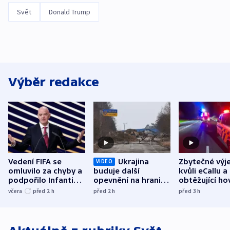
Svět
Donald Trump
Výběr redakce
Vedení FIFA se
Ukrajina
Zbytečné výj
VIDEO
omluvilo za chyby a
buduje další
kvůli eCallu a
podpořilo Infantina.
opevnění na hranici
obtěžující ho
UEFA trvá na
s Běloruskem
zdržují záchr
včera
před 2
h
před 2
h
před 3
h
bojkotu