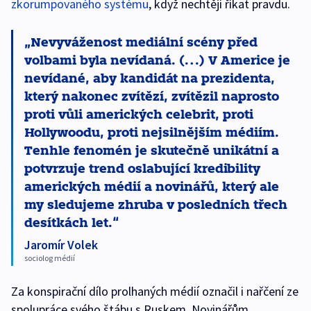
zkorumpovaného systému
, když nechtějí říkat pravdu.
Nevyváženost mediální scény před
volbami byla nevídaná. (…) V Americe je
nevídané, aby kandidát na prezidenta,
který nakonec zvítězí, zvítězil naprosto
proti vůli amerických celebrit, proti
Hollywoodu, proti nejsilnějším médiím.
Tenhle fenomén je skutečně unikátní a
potvrzuje trend oslabující kredibility
amerických médií a novinářů, který ale
my sledujeme zhruba v posledních třech
desítkách let.
Jaromír Volek
sociolog médií
Za konspirační dílo prolhaných médií označil i nařčení ze
spolupráce svého štábu s Ruskem. Novinářům