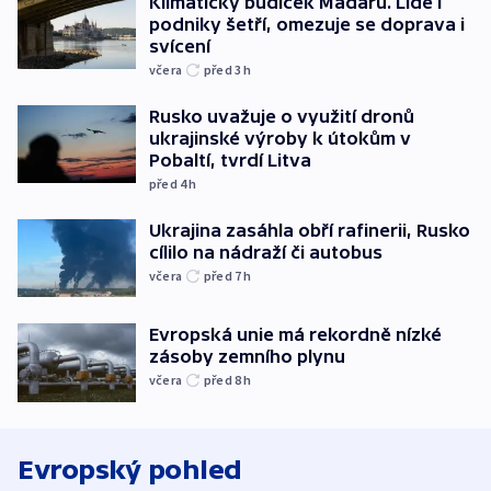
Klimatický budíček Maďarů. Lidé i
podniky šetří, omezuje se doprava i
svícení
včera
před 3
h
Rusko uvažuje o využití dronů
ukrajinské výroby k útokům v
Pobaltí, tvrdí Litva
před 4
h
Ukrajina zasáhla obří rafinerii, Rusko
cílilo na nádraží či autobus
včera
před 7
h
Evropská unie má rekordně nízké
zásoby zemního plynu
včera
před 8
h
Evropský pohled